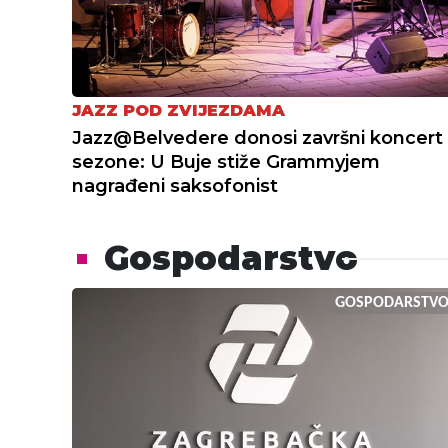
JAZZ POD ZVIJEZDAMA
Jazz@Belvedere donosi završni koncert
sezone: U Buje stiže Grammyjem
nagrađeni saksofonist
Gospodarstvo
GOSPODARSTV