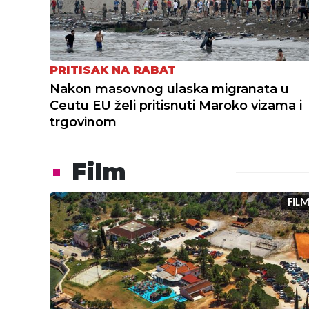
PRITISAK NA RABAT
Nakon masovnog ulaska migranata u
Ceutu EU želi pritisnuti Maroko vizama i
trgovinom
Film
FIL