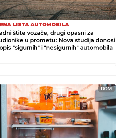
RNA LISTA AUTOMOBILA
edni štite vozače, drugi opasni za
udionike u prometu: Nova studija donosi
opis "sigurnih" i "nesigurnih" automobila
DOM