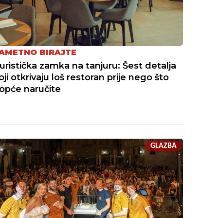
AMETNO BIRAJTE
uristička zamka na tanjuru: Šest detalja
oji otkrivaju loš restoran prije nego što
opće naručite
GLAZBA