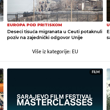
EUROPA POD PRITISKOM
U
Deseci tisuća migranata u Ceuti potaknuli
E
poziv na zajednički odgovor Unije
s
Više iz kategorije: EU
M
FILM