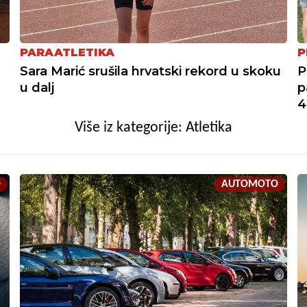
PARAATLETIKA
P
Sara Marić srušila hrvatski rekord u skoku
P
u dalj
p
4
Više iz kategorije: Atletika
O
AUTOMOTO