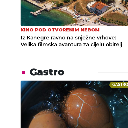
KINO POD OTVORENIM NEBOM
Iz Kanegre ravno na snježne vrhove:
Velika filmska avantura za cijelu obitelj
Gastro
GASTR