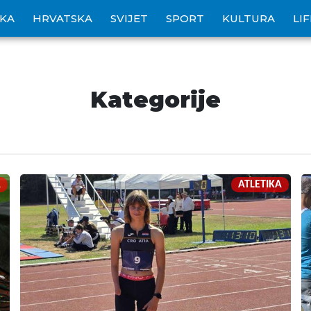
IKA
HRVATSKA
SVIJET
SPORT
KULTURA
LI
Kategorije
A
ATLETIKA