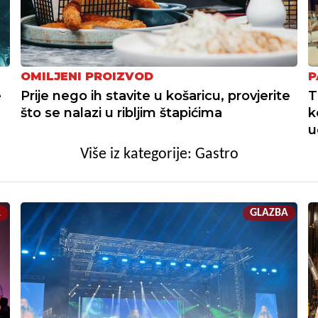
OMILJENI PROIZVOD
P
e
Prije nego ih stavite u košaricu, provjerite
T
što se nalazi u ribljim štapićima
k
u
Više iz kategorije: Gastro
A
GLAZBA