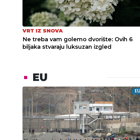
VRT IZ SNOVA
Ne treba vam golemo dvorište: Ovih 6
biljaka stvaraju luksuzan izgled
EU
E