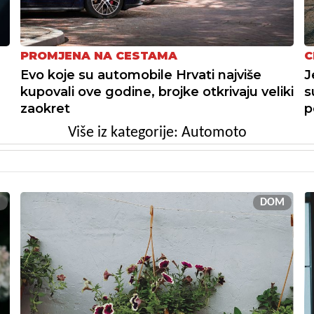
PROMJENA NA CESTAMA
C
Evo koje su automobile Hrvati najviše
J
kupovali ove godine, brojke otkrivaju veliki
s
zaokret
p
Više iz kategorije: Automoto
M
DOM