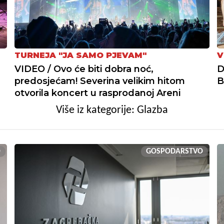
TURNEJA "JA SAMO PJEVAM"
V
VIDEO / Ovo će biti dobra noć,
D
predosjećam! Severina velikim hitom
B
otvorila koncert u rasprodanoj Areni
Više iz kategorije: Glazba
O
GOSPODARSTVO