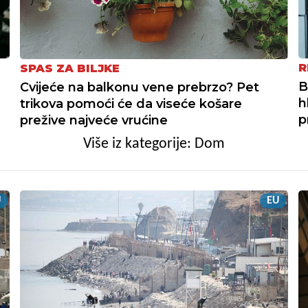
R
SPAS ZA BILJKE
B
Cvijeće na balkonu vene prebrzo? Pet
h
trikova pomoći će da viseće košare
p
prežive najveće vrućine
Više iz kategorije: Dom
U
EU