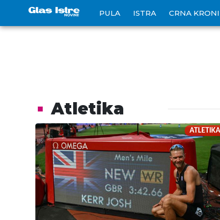
PULA
ISTRA
CRNA KRON
Atletika
ATLETIK