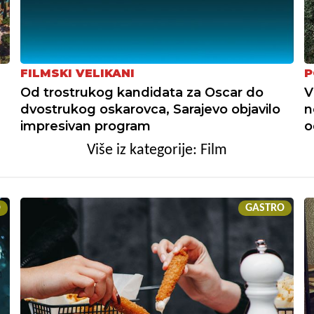
FILMSKI VELIKANI
P
Od trostrukog kandidata za Oscar do
V
dvostrukog oskarovca, Sarajevo objavilo
n
impresivan program
o
Više iz kategorije: Film
O
GASTRO