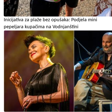
Inicijativa za plaže bez opušaka: Podjela mini
pepeljara kupačima na Vodnjanštini