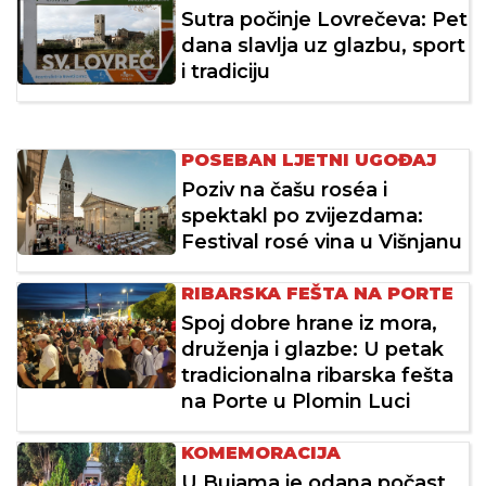
Sutra počinje Lovrečeva: Pet
dana slavlja uz glazbu, sport
i tradiciju
POSEBAN LJETNI UGOĐAJ
Poziv na čašu roséa i
spektakl po zvijezdama:
Festival rosé vina u Višnjanu
RIBARSKA FEŠTA NA PORTE
Spoj dobre hrane iz mora,
druženja i glazbe: U petak
tradicionalna ribarska fešta
na Porte u Plomin Luci
KOMEMORACIJA
U Bujama je odana počast