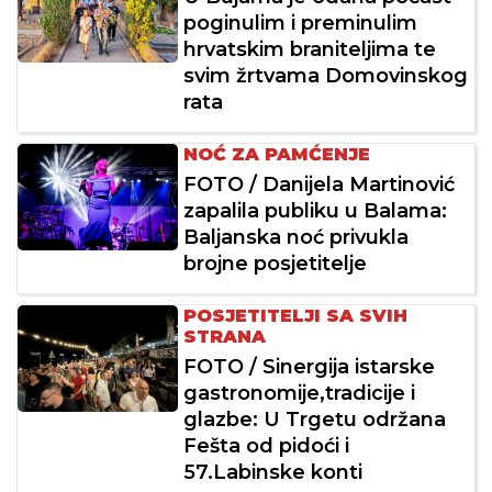
poginulim i preminulim
hrvatskim braniteljima te
svim žrtvama Domovinskog
rata
NOĆ ZA PAMĆENJE
FOTO / Danijela Martinović
zapalila publiku u Balama:
Baljanska noć privukla
brojne posjetitelje
POSJETITELJI SA SVIH
STRANA
FOTO / Sinergija istarske
gastronomije,tradicije i
glazbe: U Trgetu održana
Fešta od pidoći i
57.Labinske konti