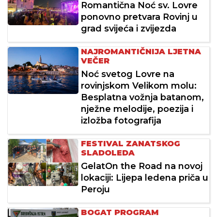
Romantična Noć sv. Lovre
ponovno pretvara Rovinj u
grad svijeća i zvijezda
NAJROMANTIČNIJA LJETNA
VEČER
Noć svetog Lovre na
rovinjskom Velikom molu:
Besplatna vožnja batanom,
nježne melodije, poezija i
izložba fotografija
FESTIVAL ZANATSKOG
SLADOLEDA
GelatOn the Road na novoj
lokaciji: Lijepa ledena priča u
Peroju
BOGAT PROGRAM