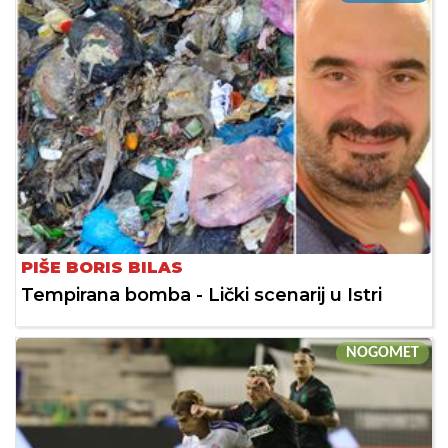
PIŠE BORIS BILAS
Tempirana bomba - Lički scenarij u Istri
NOGOMET