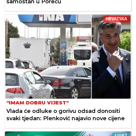
samostan u Poreču
HRVATSKA
"IMAM DOBRU VIJEST"
Vlada će odluke o gorivu odsad donositi
svaki tjedan: Plenković najavio nove cijene