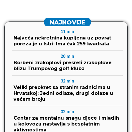
NAJNOVIJE
11
min
Najveća nekretnina kupljena uz povrat
poreza je u Istri: Ima čak 259 kvadrata
20
min
Borbeni zrakoplovi presreli zrakoplove
blizu Trumpovog golf kluba
32
min
Veliki preokret sa stranim radnicima u
Hrvatskoj: Jedni odlaze, drugi dolaze u
većem broju
32
min
Centar za mentalnu snagu djece i mladih
u kolovozu nastavlja s besplatnim
aktivnostima