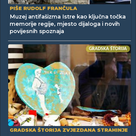
PIŠE RUDOLF FRANČULA
Muzej antifašizma Istre kao ključna točka
memorije regije, mjesto dijaloga i novih
povijesnih spoznaja
GRADSKA ŠTORIJA
GRADSKA ŠTORIJA ZVJEZDANA STRAHINJE