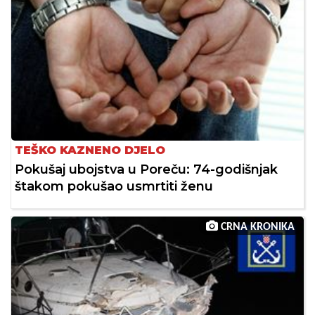
TEŠKO KAZNENO DJELO
Pokušaj ubojstva u Poreču: 74-godišnjak
štakom pokušao usmrtiti ženu
CRNA KRONIKA