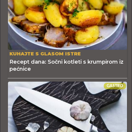
KUHAJTE S GLASOM ISTRE
Recept dana: Sočni kotleti s krumpirom iz
pećnice
GASTRO