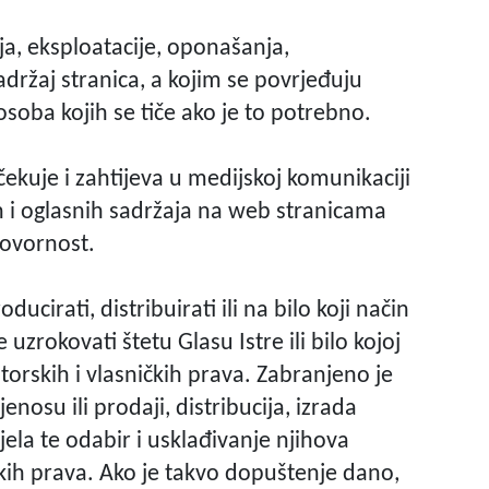
ja, eksploatacije, oponašanja,
držaj stranica, a kojim se povrjeđuju
osoba kojih se tiče ako je to potrebno.
čekuje i zahtijeva u medijskoj komunikaciji
kih i oglasnih sadržaja na web stranicama
govornost.
cirati, distribuirati ili na bilo koji način
e uzrokovati štetu Glasu Istre ili bilo kojoj
torskih i vlasničkih prava. Zabranjeno je
nosu ili prodaji, distribucija, izrada
jela te odabir i usklađivanje njihova
kih prava. Ako je takvo dopuštenje dano,