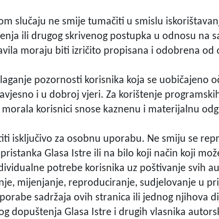
om slučaju ne smije tumačiti u smislu iskorištavan
enja ili drugog skrivenog postupka u odnosu na sa
vila moraju biti izričito propisana i odobrena od 
ulaganje pozornosti korisnika koja se uobičajeno o
o savjesno i u dobroj vjeri. Za korištenje programs
 morala korisnici snose kaznenu i materijalnu od
ti isključivo za osobnu uporabu. Ne smiju se reprodu
pristanka Glasa Istre ili na bilo koji način koji mož
ndividualne potrebe korisnika uz poštivanje svih au
je, mijenjanje, reproduciranje, sudjelovanje u prije
orabe sadržaja ovih stranica ili jednog njihova di
g dopuštenja Glasa Istre i drugih vlasnika autors