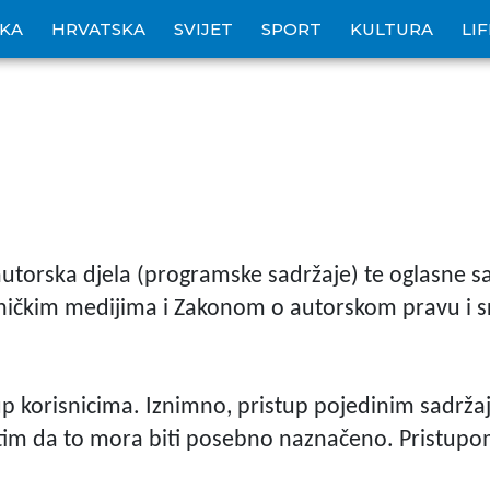
IKA
HRVATSKA
SVIJET
SPORT
KULTURA
LI
utorska djela (programske sadržaje) te oglasne sad
ičkim medijima i Zakonom o autorskom pravu i sr
p korisnicima. Iznimno, pristup pojedinim sadržaj
tim da to mora biti posebno naznačeno. Pristupo