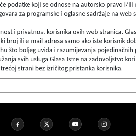
jeće podatke koji se odnose na autorsko pravo i/ili
 odgovara za programske i oglasne sadržaje na web s
mnost i privatnost korisnika ovih web stranica. Gl
ki broj ili e-mail adresa samo ako iste korisnik do
rhu što boljeg uvida i razumijevanja pojedinačnih 
ružanja svih usluga Glasa Istre na zadovoljstvo kor
rećoj strani bez izričitog pristanka korisnika.