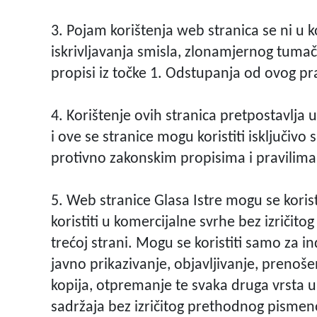
3. Pojam korištenja web stranica se ni u k
iskrivljavanja smisla, zlonamjernog tumač
propisi iz točke 1. Odstupanja od ovog pra
4. Korištenje ovih stranica pretpostavlja 
i ove se stranice mogu koristiti isključiv
protivno zakonskim propisima i pravilima
5. Web stranice Glasa Istre mogu se koristi
koristiti u komercijalne svrhe bez izričitog 
trećoj strani. Mogu se koristiti samo za i
javno prikazivanje, objavljivanje, prenošen
kopija, otpremanje te svaka druga vrsta up
sadržaja bez izričitog prethodnog pismeno