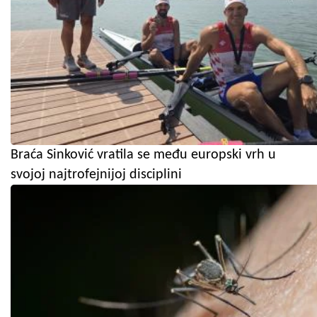
Braća Sinković vratila se među europski vrh u
svojoj najtrofejnijoj disciplini