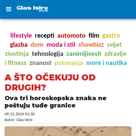
lifestyle
recepti
automoto
film
gastro
glazba
dom
moda i stil
showbizz
svijet
zivotinja
tehnologija
zanimljivosti
zdravlje
i fitness
znanost
putovanja
more i nautika
A ŠTO OČEKUJU OD
DRUGIH?
Ova tri horoskopska znaka ne
poštuju tuđe granice
09.12.2024 01:30
Autor: Glas Istre