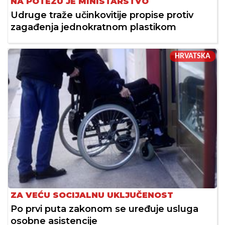
NA POTEZU JE MINISTARSTVO
Udruge traže učinkovitije propise protiv
zagađenja jednokratnom plastikom
HRVATSKA
ZA VEĆU SOCIJALNU UKLJUČENOST
Po prvi puta zakonom se uređuje usluga
osobne asistencije