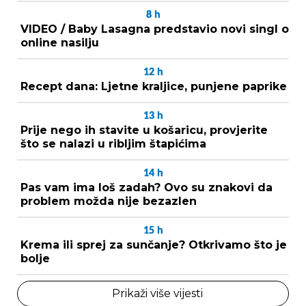
8
h
VIDEO / Baby Lasagna predstavio novi singl o
online nasilju
12
h
Recept dana: Ljetne kraljice, punjene paprike
13
h
Prije nego ih stavite u košaricu, provjerite
što se nalazi u ribljim štapićima
14
h
Pas vam ima loš zadah? Ovo su znakovi da
problem možda nije bezazlen
15
h
Krema ili sprej za sunčanje? Otkrivamo što je
bolje
Prikaži više vijesti