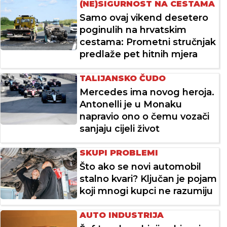
(NE)SIGURNOST NA CESTAMA
Samo ovaj vikend desetero
poginulih na hrvatskim
cestama: Prometni stručnjak
predlaže pet hitnih mjera
TALIJANSKO ČUDO
Mercedes ima novog heroja.
Antonelli je u Monaku
napravio ono o čemu vozači
sanjaju cijeli život
SKUPI PROBLEMI
Što ako se novi automobil
stalno kvari? Ključan je pojam
koji mnogi kupci ne razumiju
AUTO INDUSTRIJA