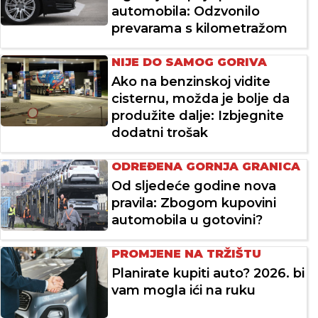
automobila: Odzvonilo
prevarama s kilometražom
NIJE DO SAMOG GORIVA
Ako na benzinskoj vidite
cisternu, možda je bolje da
produžite dalje: Izbjegnite
dodatni trošak
ODREĐENA GORNJA GRANICA
Od sljedeće godine nova
pravila: Zbogom kupovini
automobila u gotovini?
PROMJENE NA TRŽIŠTU
Planirate kupiti auto? 2026. bi
vam mogla ići na ruku