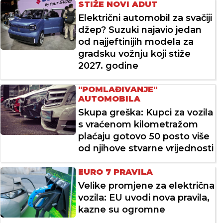
STIŽE NOVI ADUT
Električni automobil za svačiji
džep? Suzuki najavio jedan
od najjeftinijih modela za
gradsku vožnju koji stiže
2027. godine
"POMLAĐIVANJE"
AUTOMOBILA
Skupa greška: Kupci za vozila
s vraćenom kilometražom
plaćaju gotovo 50 posto više
od njihove stvarne vrijednosti
EURO 7 PRAVILA
Velike promjene za električna
vozila: EU uvodi nova pravila,
kazne su ogromne