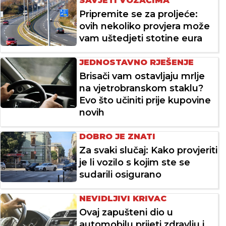
SAVJETI VOZAČIMA
Pripremite se za proljeće:
ovih nekoliko provjera može
vam uštedjeti stotine eura
JEDNOSTAVNO RJEŠENJE
Brisači vam ostavljaju mrlje
na vjetrobranskom staklu?
Evo što učiniti prije kupovine
novih
DOBRO JE ZNATI
Za svaki slučaj: Kako provjeriti
je li vozilo s kojim ste se
sudarili osigurano
NEVIDLJIVI KRIVAC
Ovaj zapušteni dio u
automobilu prijeti zdravlju i