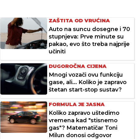
ZAŠTITA OD VRUĆINA
Auto na suncu dosegne i 70
stupnjeva: Prve minute su
pakao, evo što treba najprije
učiniti
DUGOROČNA CIJENA
Mnogi vozači ovu funkciju
gase, ali... Koliko je zapravo
štetan start-stop sustav?
FORMULA JE JASNA
Koliko zapravo uštedimo
vremena kad "stisnemo
gas"? Matematičar Toni
Milun donosi odgovor