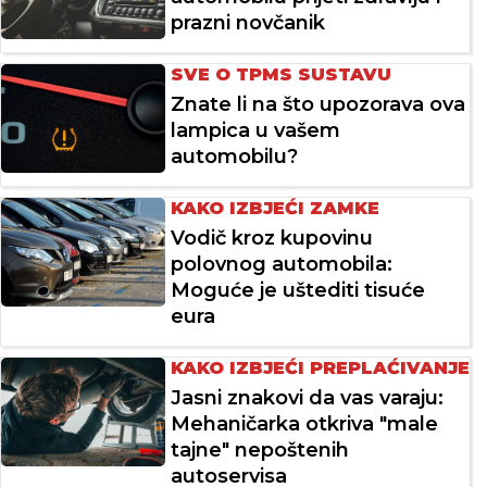
prazni novčanik
SVE O TPMS SUSTAVU
Znate li na što upozorava ova
lampica u vašem
automobilu?
KAKO IZBJEĆI ZAMKE
Vodič kroz kupovinu
polovnog automobila:
Moguće je uštediti tisuće
eura
KAKO IZBJEĆI PREPLAĆIVANJE
Jasni znakovi da vas varaju:
Mehaničarka otkriva "male
tajne" nepoštenih
autoservisa