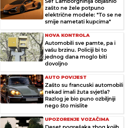
Šef Lamborghinija objasnio
zašto ne žele potpuno
električne modele: "To se ne
smije nametati kupcima"
NOVA KONTROLA
Automobili sve pamte, pa i
vašu brzinu. Policiji bi to
jednog dana moglo biti
dovoljno
AUTO POVIJEST
Zašto su francuski automobili
nekad imali žuta svjetla?
Razlog je bio puno ozbiljniji
nego što mislite
UPOZORENJE VOZAČIMA
Deset pogrešaka zbog kojih