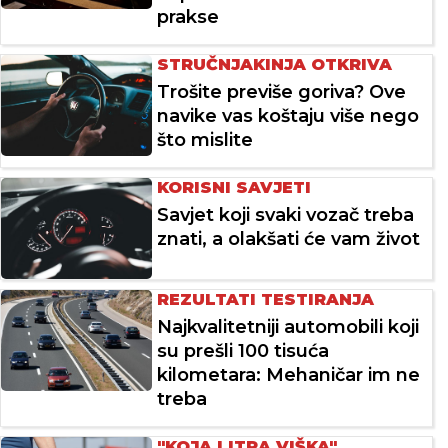
prakse
STRUČNJAKINJA OTKRIVA
Trošite previše goriva? Ove
navike vas koštaju više nego
što mislite
KORISNI SAVJETI
Savjet koji svaki vozač treba
znati, a olakšati će vam život
REZULTATI TESTIRANJA
Najkvalitetniji automobili koji
su prešli 100 tisuća
kilometara: Mehaničar im ne
treba
"KOJA LITRA VIŠKA"