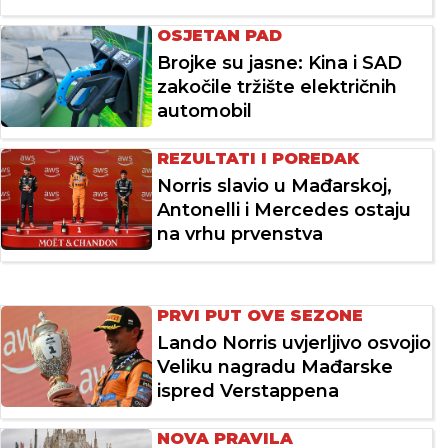
OSJETAN PAD
Brojke su jasne: Kina i SAD
zakočile tržište električnih
automobil
REZULTATI I POREDAK
Norris slavio u Mađarskoj,
Antonelli i Mercedes ostaju
na vrhu prvenstva
PRVI PUT OVE SEZONE
Lando Norris uvjerljivo osvojio
Veliku nagradu Mađarske
ispred Verstappena
NOVA PRAVILA