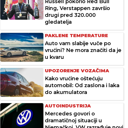
Russell pokorio Red Bull
Ring, Verstappen završio
drugi pred 320.000
gledatelja
PAKLENE TEMPERATURE
Auto vam slabije vuče po
vrućini? Ne mora značiti da je
u kvaru
UPOZORENJE VOZAČIMA
Kako vrućine oštećuju
automobil: Od zaslona i laka
do akumulatora
AUTOINDUSTRIJA
Mercedes govori o
dramatičnoj situaciji u
Njemačkoj, VW razrađuje novi