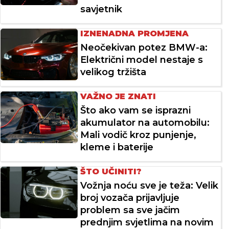
savjetnik
IZNENADNA PROMJENA
Neočekivan potez BMW-a:
Električni model nestaje s
velikog tržišta
VAŽNO JE ZNATI
Što ako vam se isprazni
akumulator na automobilu:
Mali vodič kroz punjenje,
kleme i baterije
ŠTO UČINITI?
Vožnja noću sve je teža: Velik
broj vozača prijavljuje
problem sa sve jačim
prednjim svjetlima na novim