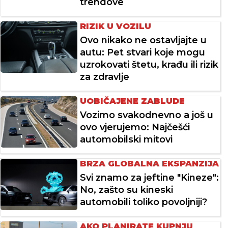
trendove
RIZIK U VOZILU
Ovo nikako ne ostavljajte u
autu: Pet stvari koje mogu
uzrokovati štetu, krađu ili rizik
za zdravlje
UOBIČAJENE ZABLUDE
Vozimo svakodnevno a još u
ovo vjerujemo: Najčešći
automobilski mitovi
BRZA GLOBALNA EKSPANZIJA
Svi znamo za jeftine "Kineze":
No, zašto su kineski
automobili toliko povoljniji?
AKO PLANIRATE KUPNJU