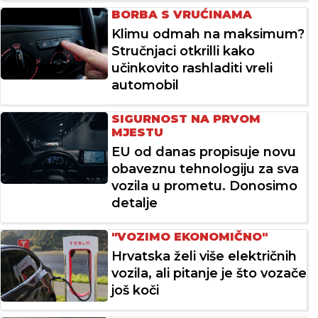
BORBA S VRUĆINAMA
Klimu odmah na maksimum?
Stručnjaci otkrilli kako
učinkovito rashladiti vreli
automobil
SIGURNOST NA PRVOM
MJESTU
EU od danas propisuje novu
obaveznu tehnologiju za sva
vozila u prometu. Donosimo
detalje
"VOZIMO EKONOMIČNO"
Hrvatska želi više električnih
vozila, ali pitanje je što vozače
još koči