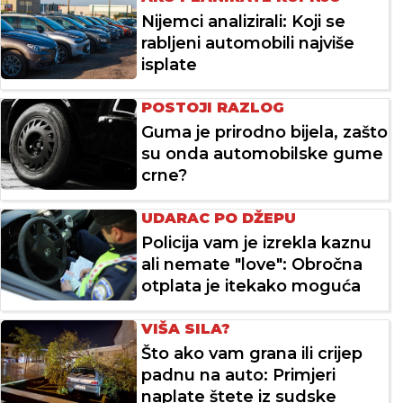
Nijemci analizirali: Koji se
rabljeni automobili najviše
isplate
POSTOJI RAZLOG
Guma je prirodno bijela, zašto
su onda automobilske gume
crne?
UDARAC PO DŽEPU
Policija vam je izrekla kaznu
ali nemate "love": Obročna
otplata je itekako moguća
VIŠA SILA?
Što ako vam grana ili crijep
padnu na auto: Primjeri
naplate štete iz sudske