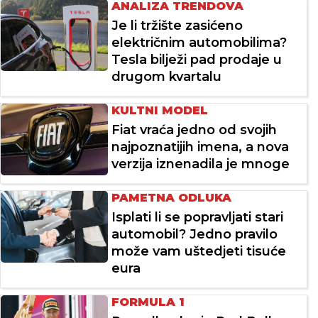
ANALIZA TRENDOVA
Je li tržište zasićeno
električnim automobilima?
Tesla bilježi pad prodaje u
drugom kvartalu
KULTNI MODEL
Fiat vraća jedno od svojih
najpoznatijih imena, a nova
verzija iznenadila je mnoge
PAMETNA ODLUKA
Isplati li se popravljati stari
automobil? Jedno pravilo
može vam uštedjeti tisuće
eura
FORMULA 1