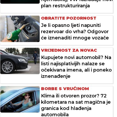
plan restrukturiranja
OBRATITE POZORNOST
Je li opasno ljeti napuniti
rezervoar do vrha? Odgovor
će iznenaditi mnoge vozače
VRIJEDNOST ZA NOVAC
Kupujete novi automobil? Na
listi najisplativijih nalaze se
očekivana imena, ali i poneko
iznenađenje
BORBE S VRUĆINOM
Klima ili otvoren prozor? 72
kilometara na sat magična je
granica kod hlađenja
automobila