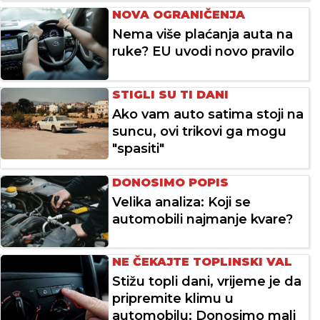
NOVA OGRANIČENJA
Nema više plaćanja auta na
ruke? EU uvodi novo pravilo
STIGLI SU TI DANI
Ako vam auto satima stoji na
suncu, ovi trikovi ga mogu
"spasiti"
DONOSIMO POPIS
Velika analiza: Koji se
automobili najmanje kvare?
NE ČEKAJTE TOPLINSKI VAL
Stižu topli dani, vrijeme je da
pripremite klimu u
automobilu: Donosimo mali