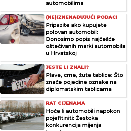
automobilima
(NE)IZNENAĐUJUĆI PODACI
Pripazite ako kupujete
polovan automobil:
Donosimo popis najčešće
oštećivanih marki automobila
u Hrvatskoj
JESTE LI ZNALI?
Plave, crne, žute tablice: Što
znače pojedine oznake na
diplomatskim tablicama
RAT CIJENAMA
Hoće li automobili napokon
pojefitiniti: Žestoka
konkurencija mijenja