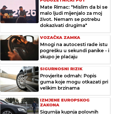
PODUZETNIČKI PUT
Mate Rimac: "Mislim da bi se
malo ljudi mijenjalo za moj
život. Nemam se potrebu
dokazivati drugima"
VOZAČKA ZAMKA
Mnogi na autocesti rade istu
pogrešku u sekundi panike - i
skupo je plaćaju
SIGURNOSNI RIZIK
Provjerite odmah: Popis
guma koje mogu otkazati pri
velikim brzinama
IZMJENE EUROPSKOG
ZAKONA
Sigurnija kupnja polovnih