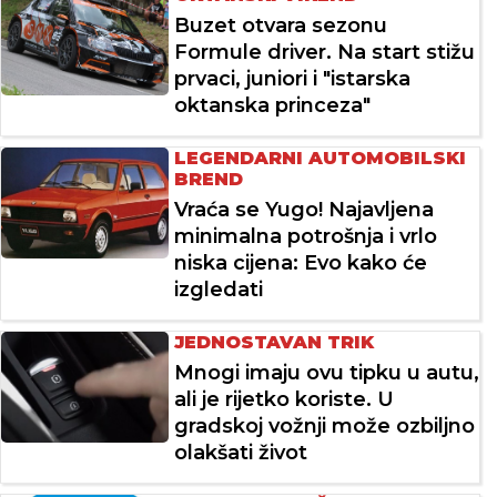
Buzet otvara sezonu
Formule driver. Na start stižu
prvaci, juniori i "istarska
oktanska princeza"
LEGENDARNI AUTOMOBILSKI
BREND
Vraća se Yugo! Najavljena
minimalna potrošnja i vrlo
niska cijena: Evo kako će
izgledati
JEDNOSTAVAN TRIK
Mnogi imaju ovu tipku u autu,
ali je rijetko koriste. U
gradskoj vožnji može ozbiljno
olakšati život