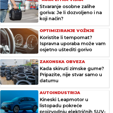
Stvaranje osobne zalihe
goriva: Je li dozvoljeno i na
koji način?
OPTIMIZIRANJE VOŽNJE
Koristite li tempomat?
Ispravna uporaba može vam
osjetno uštediti gorivo
ZAKONSKA OBVEZA
Kada skinuti zimske gume?
Pripazite, nije stvar samo u
datumu
AUTOINDUSTRIJA
Kineski Leapmotor u
listopadu pokreće
proizvodnju električnih SUV-