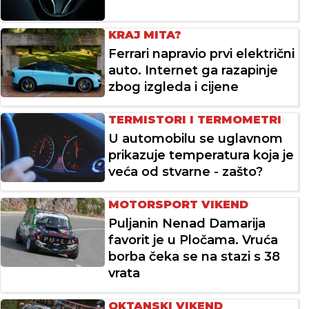
KRAJ MITA?
Ferrari napravio prvi električni
auto. Internet ga razapinje
zbog izgleda i cijene
TERMISTORI I TERMOMETRI
U automobilu se uglavnom
prikazuje temperatura koja je
veća od stvarne - zašto?
MOTORSPORT VIKEND
Puljanin Nenad Damarija
favorit je u Pločama. Vruća
borba čeka se na stazi s 38
vrata
OKTANSKI VIKEND