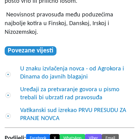
posto vrlo ili prilično lošom.
Neovisnost pravosuđa među poduzećima
najbolje kotira u Finskoj, Danskoj, Irskoj i
Nizozemskoj.
Povezane vijesti
U znaku izvlačenja novca - od Agrokora i
Dinama do javnih blagajni
Uređaji za pretvaranje govora u pismo
trebali bi ubrzati rad pravosuđa
Vatikanski sud izrekao PRVU PRESUDU ZA
PRANJE NOVCA
Podijeli:
Facebook
X
WhatsApp
Viber
Email