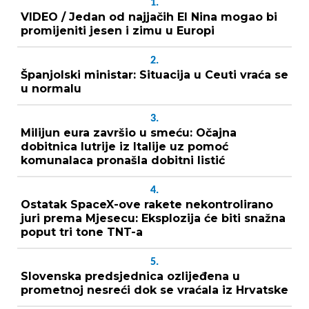
1.
VIDEO / Jedan od najjačih El Nina mogao bi
promijeniti jesen i zimu u Europi
2.
Španjolski ministar: Situacija u Ceuti vraća se
u normalu
3.
Milijun eura završio u smeću: Očajna
dobitnica lutrije iz Italije uz pomoć
komunalaca pronašla dobitni listić
4.
Ostatak SpaceX-ove rakete nekontrolirano
juri prema Mjesecu: Eksplozija će biti snažna
poput tri tone TNT-a
5.
Slovenska predsjednica ozlijeđena u
prometnoj nesreći dok se vraćala iz Hrvatske