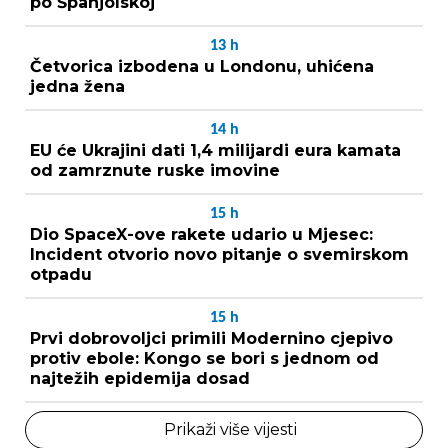
po Španjolskoj
13
h
Četvorica izbodena u Londonu, uhićena
jedna žena
14
h
EU će Ukrajini dati 1,4 milijardi eura kamata
od zamrznute ruske imovine
15
h
Dio SpaceX-ove rakete udario u Mjesec:
Incident otvorio novo pitanje o svemirskom
otpadu
15
h
Prvi dobrovoljci primili Modernino cjepivo
protiv ebole: Kongo se bori s jednom od
najtežih epidemija dosad
Prikaži više vijesti