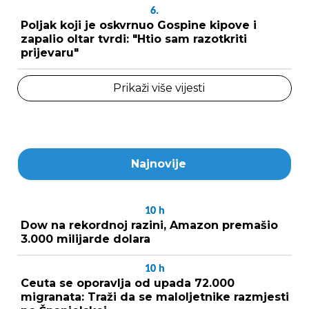
6.
Poljak koji je oskvrnuo Gospine kipove i
zapalio oltar tvrdi: "Htio sam razotkriti
prijevaru"
Prikaži više vijesti
Najnovije
10
h
Dow na rekordnoj razini, Amazon premašio
3.000 milijarde dolara
10
h
Ceuta se oporavlja od upada 72.000
migranata: Traži da se maloljetnike razmjesti