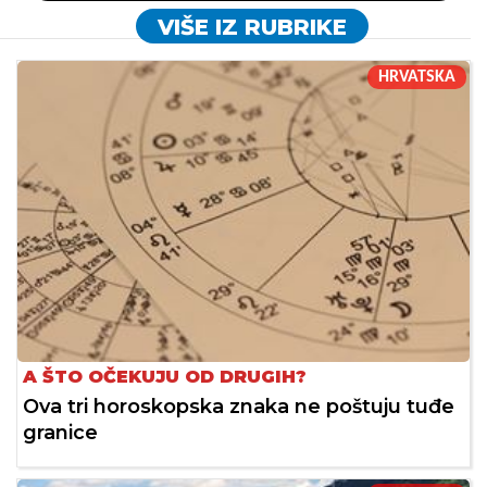
VIŠE IZ RUBRIKE
HRVATSKA
A ŠTO OČEKUJU OD DRUGIH?
Ova tri horoskopska znaka ne poštuju tuđe
granice