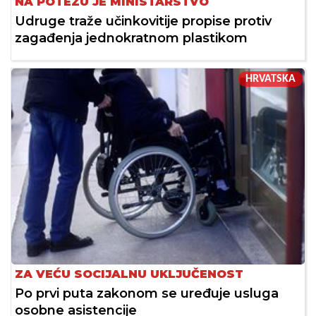
NA POTEZU JE MINISTARSTVO
Udruge traže učinkovitije propise protiv
zagađenja jednokratnom plastikom
HRVATSKA
ZA VEĆU SOCIJALNU UKLJUČENOST
Po prvi puta zakonom se uređuje usluga
osobne asistencije