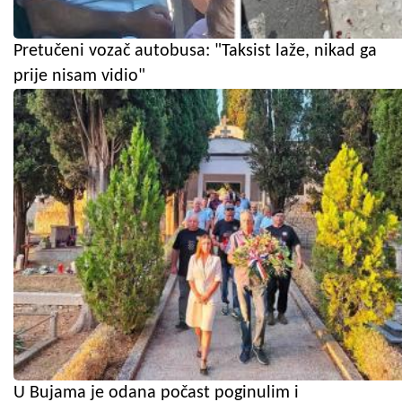
Pretučeni vozač autobusa: "Taksist laže, nikad ga
prije nisam vidio"
U Bujama je odana počast poginulim i