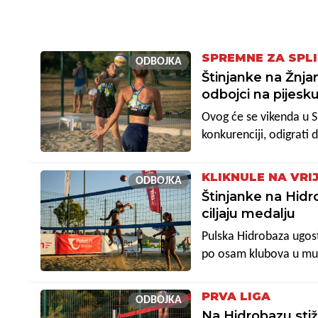
SPREMNE ZA SPLI
ODBOJKA
Štinjanke na Žnjan
odbojci na pijesk
Ovog će se vikenda u S
konkurenciji, odigrati d
kluba koji će na njemu
"pjeskašice" Štinjana, 
KLIKNULE NA VRI
ODBOJKA
pulskoj Hidrobazi upisa
Štinjanke na Hidr
drugoplasirane s bodo
ciljaju medalju
Pulska Hidrobaza ugosti
po osam klubova u muško
branili su Štinjan i Ža
"pokeru" najuspješnijim
PRVA LIGA
ODBOJKA
domaći turnir sa seda
Na Hidrobazu stiž