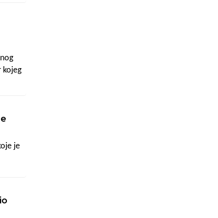
čnog
r kojeg
e
 i
ne
oje je
ar
ojoj su
:15),
io
o u