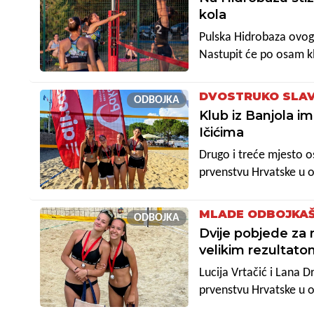
splitskim Žnjanom, a dv
kola
Franka Lukežić odigrale
Pulska Hidrobaza ovog ć
dok je Ana Šverko ostva
Nastupit će po osam klu
Dajanom Pavlović.
u subotu i dva u nedjel
srpnja odigrati naredn
DVOSTRUKO SLAV
ODBOJKA
će se, 15. i 16. kolovo
Klub iz Banjola im
će odbojka i ovog ljeta
Ičićima
bodove kod odbojkaša 
Drugo i treće mjesto 
među "pjeskašicama" Ža
prvenstvu Hrvatske u od
medaljama okitile Lena 
Marković.
MLADE ODBOJKAŠ
ODBOJKA
Dvije pobjede za m
velikim rezultat
Lucija Vrtačić i Lana D
prvenstvu Hrvatske u o
otvorile pobjedom nad