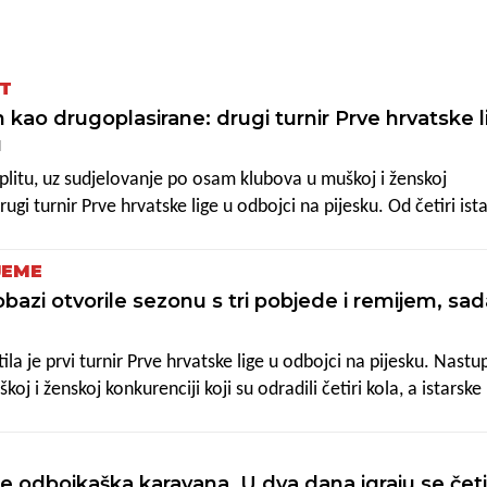
T
 kao drugoplasirane: drugi turnir Prve hrvatske l
u
plitu, uz sudjelovanje po osam klubova u muškoj i ženskoj
rugi turnir Prve hrvatske lige u odbojci na pijesku. Od četiri ist
 nastupiti, s najboljom bodovnom situacijom dočekuju ga
koje su odlično iskoristile domaći teren i na četiri susreta odig
JEME
le tri pobjede i jedan remi te na splitsko okupljanje stižu kao
obazi otvorile sezonu s tri pobjede i remijem, sad
m zaostatka iza stopostotnog Žnjana.
la je prvi turnir Prve hrvatske lige u odbojci na pijesku. Nastup
j i ženskoj konkurenciji koji su odradili četiri kola, a istarske
l iz Banjola kod "pjeskašica" te Štinjan i Umag kod "pjeskaša". U
 su se pokazale Štinjanke koje su upisale tri pobjede i jedan r
m bodova zaključile na drugom mjestu, s bodom zaostatka za
e odbojkaška karavana. U dva dana igraju se četi