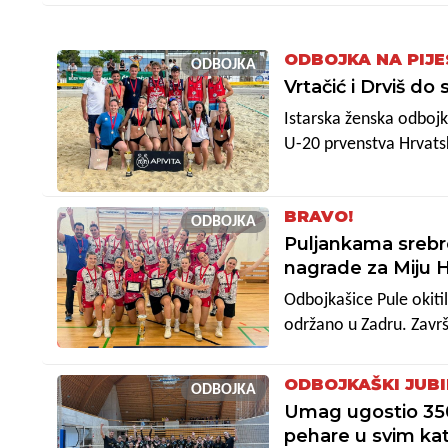
istarskom derbiju svla
plasirale u polufinale 
ODBOJKA NA PIJ
ODBOJKA
10:15).
Vrtačić i Drviš do
Istarska ženska odbojk
U-20 prvenstva Hrvatsk
su činile Lucija Vrtači
Majda Delimehić i Mia 
BRAVO!
Lena Perhat, koje su s
ODBOJKA
Puljankama srebr
nagrade za Miju 
Odbojkašice Pule okiti
održano u Zadru. Završn
regionalne kvalifikacije
kojih su razigravali sv
ODBOJKAŠKI JUBI
ODBOJKA
upisale tri pobjede. Na
Umag ugostio 350 
isto kao i potom Vinko
pehare u svim ka