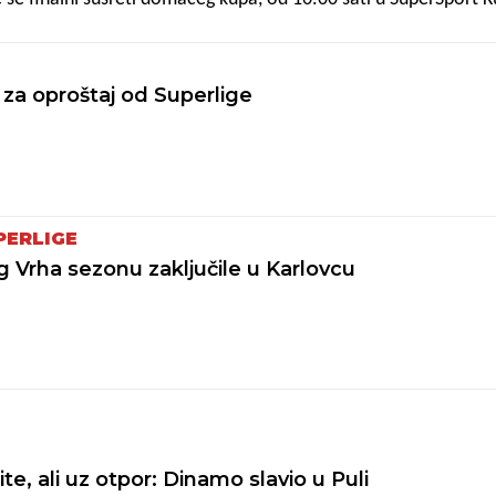
 sastaju se Mladost i Ribola Kaštela, dok će od 20.00 sati u
ke Vinka Dobrića snage odmjeriti Mladost i Mursa Osijek. Pres
lnih utakmica u obje konkurencije, jer i lani su iste ekipe nastu
 za oproštaj od Superlige
PERLIGE
 Vrha sezonu zaključile u Karlovcu
lite, ali uz otpor: Dinamo slavio u Puli