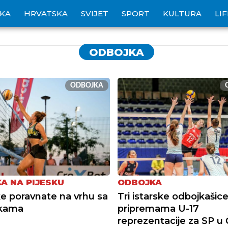
IKA
HRVATSKA
SVIJET
SPORT
KULTURA
LI
ODBOJKA
ODBOJKA
A NA PIJESKU
ODBOJKA
ke poravnate na vrhu sa
Tri istarske odbojkašic
nkama
pripremama U-17
reprezentacije za SP u 