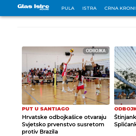
PULA
ISTRA
CRNA KRON
ODBOJKA
PUT U SANTIAGO
ODBOJK
Hrvatske odbojkašice otvaraju
Štinjan
Svjetsko prvenstvo susretom
Splića
protiv Brazila