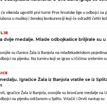
a "viška" od branitelja naslova, zagrebačkog Sigeta. Iva Ivanov
 su četiri susreta u paru uz učinak od tri pobjede i jednog pora
e vikenda ugostiti prvi turnir Prve hrvatske lige u odbojci na p
rila četiri pobjede, tri u paru s Doroteom Ćosić i jednu igrajući
bova u muškoj i ženskoj konkurenciji koji će odraditi četiri ko
ju. Odbojkaška karavana seli se potom u Split gdje će se 18. i 1
a četiri kola, dok će završnom turniru domaćin biti Zagreb i na
LJE
za, odraditi preostalih šest kola. Poput prethodne tri godine, is
a dvije medalje. Mlade odbojkašice briljirale su u
 imati četiri svoja predstavnika na prvenstvu. Štinjan će "loviti
i odbojkašica, a uz njih će se među "pjeskašima" naći Umag t
osvojile su članice Žala iz Banjola na mlađekadetskom pojedi
l iz Banjola.
bojci na pijesku. Na turniru koji se igrao u Ičićima srebrnim s
Perhat i Mia Lisjak, dok su brončane pripale Chiari Vasić i Gei
ICE
edalju. Igračice Žala iz Banjola vratile se iz Split
om
rviš, igračice Žala iz Banjola, osvojile su brončane medalje na 
dbojci na pijesku održanom u Splitu. Vrtačić i Drviš nastup su
 Frankom Škugor i Sarom Gulin (21:10, 21:13), nakon čega su 