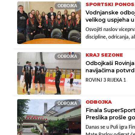
SPORTSKI PONOS
ODBOJKA
bili su na četvrtom-pet
Vodnjanske odbojk
je donijelo da su pro
velikog uspjeha 
Osvojiti naslov viceprv
discipline, odricanja, a
gradonačelnik Igor Or
viceprvakinjama Hrvats
KRAJ SEZONE
ODBOJKA
Odbojkaši Rovinja
navijačima potvrd
ROVINJ 3 RIJEKA 1
ODBOJKA
ODBOJKA
Finala SuperSpor
Preslika prošle go
Danas se u Puli igra 
Mate Parlov odigrat će