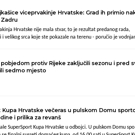
om mjestu ljestvice te u igri da razigravaju za prvaka Hrvatske,
ašice viceprvakinje Hrvatske: Grad ih primio na
glašeni najboljom muškom momčadi Grada Rovinja za prošlu go
u Zadru
akinja Hrvatske nije mala stvar, to je rezultat predanog rada,
li i velikog srca koje ste pokazale na terenu - poručio je vodnja
lić igračicama Odbojkaškog kluba Vodnjan, aktualnim
ke, čestitajući im tijekom prijema u Gradu na velikom uspjehu
 pobjedom protiv Rijeke zaključili sezonu i pred 
ili sedmo mjesto
t Kupa Hrvatske večeras u pulskom Domu sporto
dine i prilika za revanš
Finale SuperSport Kupa Hrvatske u odbojci. U pulskom Domu sp
 se finalni susreti domaćeg kupa, od 16.00 sati u SuperSport 