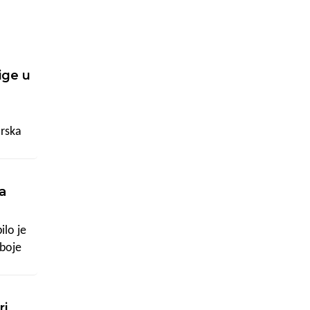
ige u
arska
rana na
a
ilo je
 boje
 tom
emi te
ri