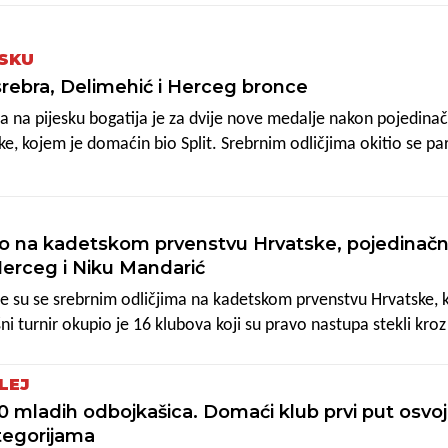
dale Majdu Delimehić i Miu Herceg (19:21, 21:18, 15:12) te se
kojeg su izgubile od Brune Gulić i Teodore Mamić (17:21, 21:13,
ESKU
 srebra, Delimehić i Herceg bronce
a na pijesku bogatija je za dvije nove medalje nakon pojedina
e, kojem je domaćin bio Split. Srebrnim odličjima okitio se pa
ć i Lana Drviš, dok su s broncama oko vrata svoj nastup zaključil
Herceg. Boje naše županije branio je još jedan par, Demi Stanić
voj splitski nastup okončale na petom mjestu.
o na kadetskom prvenstvu Hrvatske, pojedinač
Herceg i Niku Mandarić
le su se srebrnim odličjima na kadetskom prvenstvu Hrvatske, k
i turnir okupio je 16 klubova koji su pravo nastupa stekli kroz
 te su u prvoj fazi natjecanja bili podijeljeni u četiri grupe unut
aki sa svakim, a mlade Puljanke ždrijeb je smjestio u grupu B u k
LEJ
 startu su svladale zagrebačku Mladost s "čistih" 2:0 (28:26, 25
mladih odbojkašica. Domaći klub prvi put osvoj
vce (27:25, 25:10), da bi u neizvjesnom dvoboju za prvo mjest
tegorijama