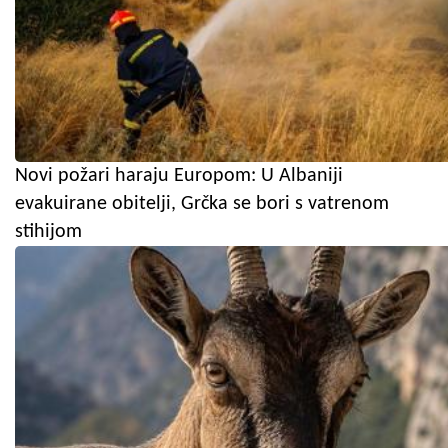
Novi požari haraju Europom: U Albaniji
evakuirane obitelji, Grčka se bori s vatrenom
stihijom