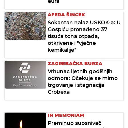
eura
AFERA ŠINCEK
Šokantan nalaz USKOK-a: U
Gospiću pronađeno 37
tisuća tona otpada,
otkrivene i "vječne
kemikalije"
ZAGREBAČKA BURZA
Vrhunac ljetnih godišnjih
odmora: Očekuje se mirno
trgovanje i stagnacija
Crobexa
IN MEMORIAM
Preminuo suosnivač