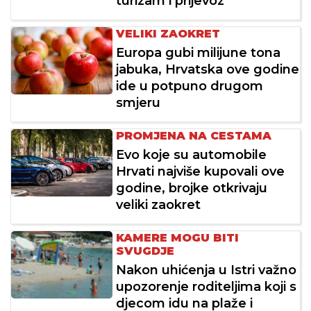
turizam i prijevoz
VELIKI ZAOKRET
Europa gubi milijune tona
jabuka, Hrvatska ove godine
ide u potpuno drugom
smjeru
PROMJENA NA CESTAMA
Evo koje su automobile
Hrvati najviše kupovali ove
godine, brojke otkrivaju
veliki zaokret
KAMERE MOGU BITI
SVUGDJE
Nakon uhićenja u Istri važno
upozorenje roditeljima koji s
djecom idu na plaže i