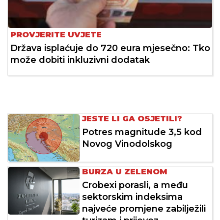
PROVJERITE UVJETE
Država isplaćuje do 720 eura mjesečno: Tko
može dobiti inkluzivni dodatak
JESTE LI GA OSJETILI?
Potres magnitude 3,5 kod
Novog Vinodolskog
BURZA U ZELENOM
Crobexi porasli, a među
sektorskim indeksima
najveće promjene zabilježili