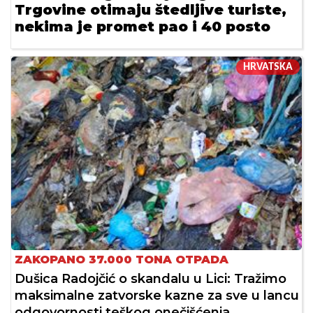
Trgovine otimaju štedljive turiste,
nekima je promet pao i 40 posto
HRVATSKA
ZAKOPANO 37.000 TONA OTPADA
Dušica Radojčić o skandalu u Lici: Tražimo
maksimalne zatvorske kazne za sve u lancu
odgovornosti teškog onečišćenja