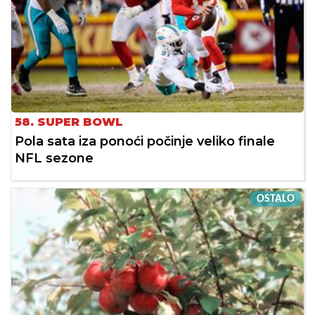
58. SUPER BOWL
Pola sata iza ponoći počinje veliko finale
NFL sezone
OSTALO