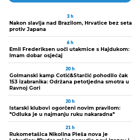
3
h
Nakon slavlja nad Brazilom, Hrvatice bez seta
protiv Japana
6
h
Emil Frederiksen uoči utakmice s Hajdukom:
Imam dobar osjećaj
20
h
Golmanski kamp Cotić&Starčić pohodilo čak
153 izabranika: Održana petotjedna smotra u
Ravnoj Gori
20
h
Istarski klubovi ogorčeni novim pravilom:
"Odluka je u najmanju ruku nakaradna"
21
h
Rukometašica Nikolina Pleša nova je