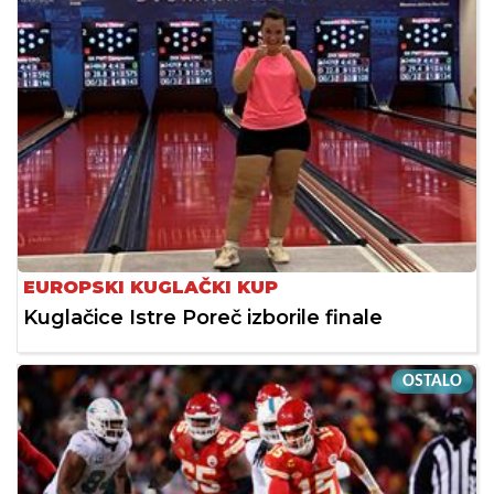
EUROPSKI KUGLAČKI KUP
Kuglačice Istre Poreč izborile finale
OSTALO