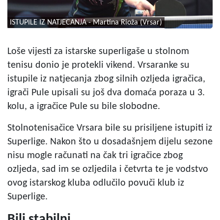
ISTUPILE IZ NATJECANJA - Martina Rioža (Vrsar)
Loše vijesti za istarske superligaše u stolnom
tenisu donio je protekli vikend. Vrsaranke su
istupile iz natjecanja zbog silnih ozljeda igračica,
igrači Pule upisali su još dva domaća poraza u 3.
kolu, a igračice Pule su bile slobodne.
Stolnotenisačice Vrsara bile su prisiljene istupiti iz
Superlige. Nakon što u dosadašnjem dijelu sezone
nisu mogle računati na čak tri igračice zbog
ozljeda, sad im se ozljedila i četvrta te je vodstvo
ovog istarskog kluba odlučilo povuči klub iz
Superlige.
Bili stabilni