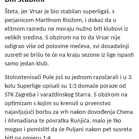
Šteta, jer Vrsar je bio stabilan superligaš, s
perjanicom Martinom Riožom, i dokaz da u
elitnom razredu ne moraju nužno biti klubovi iz
velikih sredina. S obzirom na to da Vrsar nije
odigrao više od polovine mečeva, svi dosadašnji
susreti se brišu te će na kraju sezone iz lige ispasti
samo jedan klub.
Stolnotenisači Pule još su jednom razočarali i u 3.
kolu Superlige upisali su 1:3 domaće poraze od
STK Zagreba i varaždinskog Starra. S obzirom na
optimizam s kojim su krenuli u prvenstvo
najavljujući borbu za vrh nakon dovođenja Chena
i Ahmadiana te povratka Runjića, malo je tko
mogao i pomisliti da će Puljani nakon pet susreta
biti na omjeru 1:4.