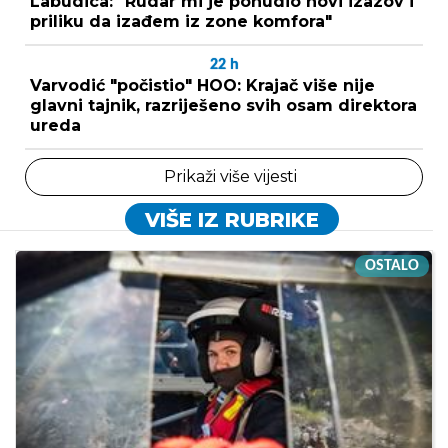
Labudica: "Rudar mi je ponudio novi izazov i
priliku da izađem iz zone komfora"
22
h
Varvodić "počistio" HOO: Krajač više nije
glavni tajnik, razriješeno svih osam direktora
ureda
Prikaži više vijesti
VIŠE IZ RUBRIKE
OSTALO