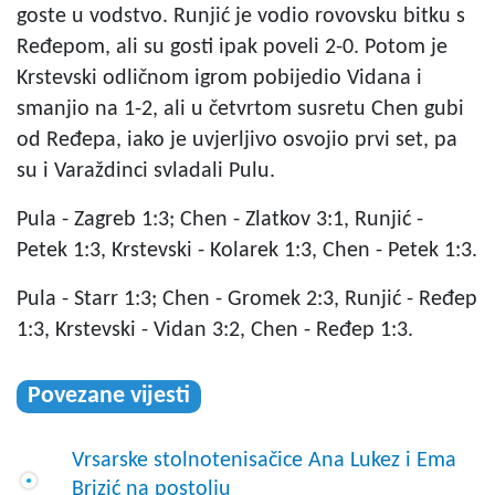
goste u vodstvo. Runjić je vodio rovovsku bitku s
Ređepom, ali su gosti ipak poveli 2-0. Potom je
Krstevski odličnom igrom pobijedio Vidana i
smanjio na 1-2, ali u četvrtom susretu Chen gubi
od Ređepa, iako je uvjerljivo osvojio prvi set, pa
su i Varaždinci svladali Pulu.
Pula - Zagreb 1:3; Chen - Zlatkov 3:1, Runjić -
Petek 1:3, Krstevski - Kolarek 1:3, Chen - Petek 1:3.
Pula - Starr 1:3; Chen - Gromek 2:3, Runjić - Ređep
1:3, Krstevski - Vidan 3:2, Chen - Ređep 1:3.
Povezane vijesti
Vrsarske stolnotenisačice Ana Lukez i Ema
Brizić na postolju