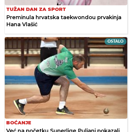
TUŽAN DAN ZA SPORT
Preminula hrvatska taekwondou prvakinja
Hana Vlašić
OSTALO
BOĆANJE
Već na početku Superlige Puljani pokazali