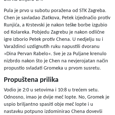
Pula je prvo u subotu poražena od STK Zagreba.
Chen je savladao Zlatkova, Petek izjednačio protiv
Runjića, a Krstevski je nakon teške borbe izgubio
od Kolareka. Pobjedu Zagrebu je nakon odlične
igre izborio Petek protiv Chena. U nedjelju su i
Varaždinci uzdignutih ruku napustili dvoranu
»Dina Pervan Rabelo«. Sve je za Puljane krenulo
nizbrdo nakon što je Chen na nevjerojatan način
propustio svladati Gromeka u prvom susretu.
Propuštena prilika
Vodio je 2:0 u setovima i 10:8 u trećem setu.
Odnosno, imao je dvije meč lopte. No, Gromek je
uspio briljantno spasiti obje meč lopte i u
nastavku potpuno izdominirao Chena dovevši