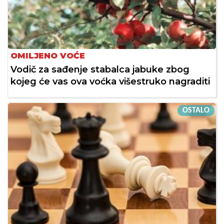
OMILJENO VOĆE
Vodič za sađenje stabalca jabuke zbog
kojeg će vas ova voćka višestruko nagraditi
OSTALO