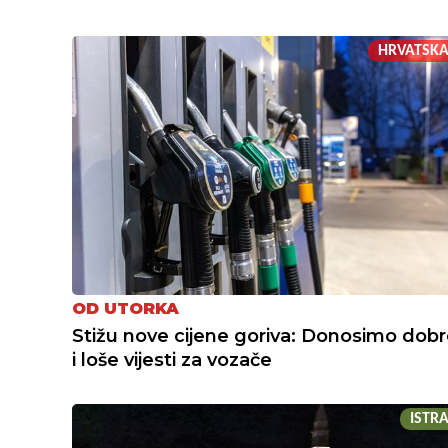
HRVATSK
OD UTORKA
Stižu nove cijene goriva: Donosimo dob
i loše vijesti za vozače
ISTR