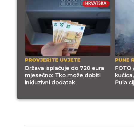
HRVATSKA
PROVJERITE UVJETE
PUNE 
Država isplaćuje do 720 eura
FOTO /
mjesečno: Tko može dobiti
kućica,
inkluzivni dodatak
Pula ci