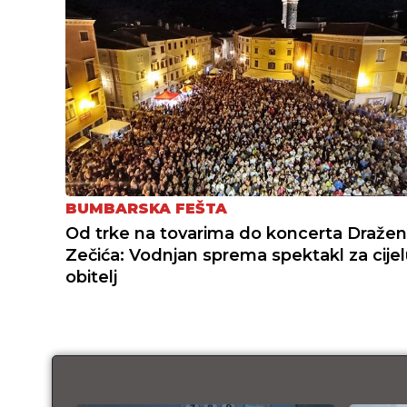
BUMBARSKA FEŠTA
Od trke na tovarima do koncerta Draže
Zečića: Vodnjan sprema spektakl za cije
obitelj