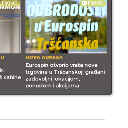
PROMO
PROMO
 U
NOVA ADRESA
Eurospin otvorio vrata nove
is
trgovine u Tršćanskoj: građani
š kabine
zadovoljni lokacijom,
ponudom i akcijama