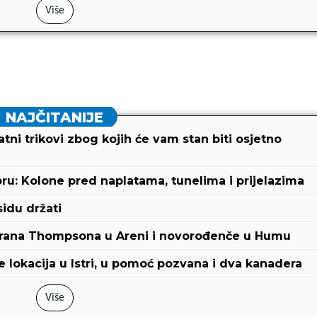
Više
NAJČITANIJE
ni trikovi zbog kojih će vam stan biti osjetno
: Kolone pred naplatama, tunelima i prijelazima
sidu držati
abrana Thompsona u Areni i novorođenče u Humu
e lokacija u Istri, u pomoć pozvana i dva kanadera
Više