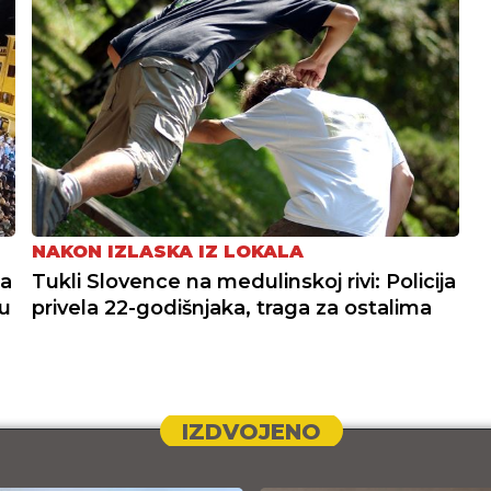
NAKON IZLASKA IZ LOKALA
na
Tukli Slovence na medulinskoj rivi: Policija
lu
privela 22-godišnjaka, traga za ostalima
IZDVOJENO