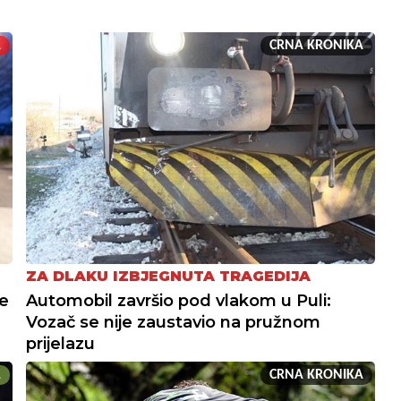
A
CRNA KRONIKA
ZA DLAKU IZBJEGNUTA TRAGEDIJA
re
Automobil završio pod vlakom u Puli:
Vozač se nije zaustavio na pružnom
prijelazu
A
CRNA KRONIKA