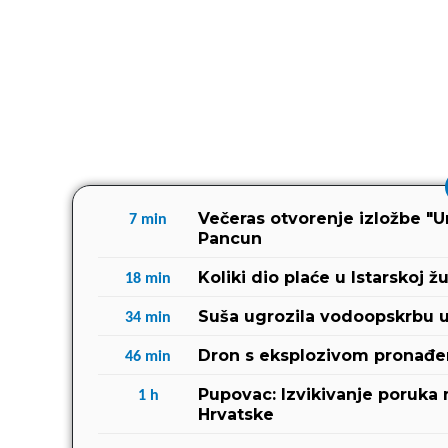
Večeras otvorenje izložbe "Un
7
min
Pancun
Koliki dio plaće u Istarskoj ž
18
min
Suša ugrozila vodoopskrbu u
34
min
Dron s eksplozivom pronađen
46
min
Pupovac: Izvikivanje poruka
1
h
Hrvatske