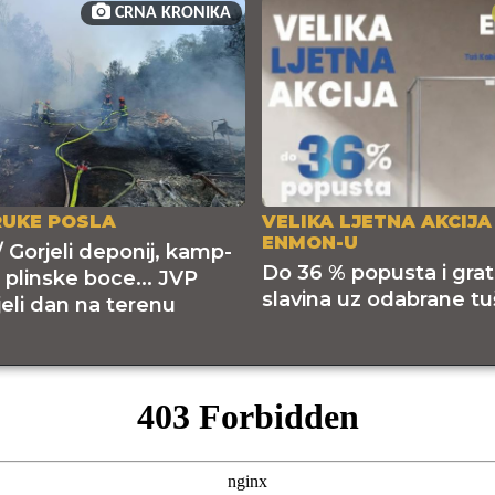
CRNA KRONIKA
RUKE POSLA
VELIKA LJETNA AKCIJA
ENMON-U
 Gorjeli deponij, kamp-
Do 36 % popusta i grat
 plinske boce... JVP
slavina uz odabrane tu
jeli dan na terenu