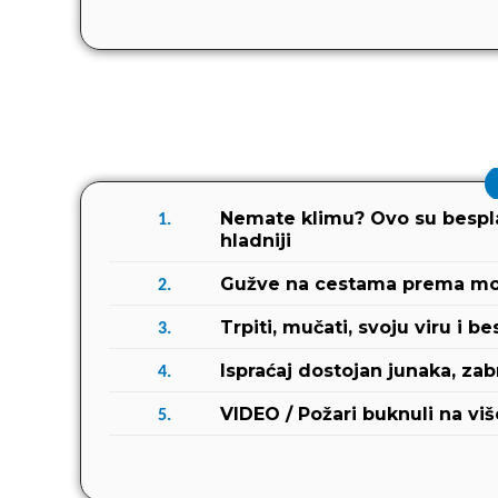
Nemate klimu? Ovo su besplat
1.
hladniji
Gužve na cestama prema moru
2.
Trpiti, mučati, svoju viru i be
3.
Ispraćaj dostojan junaka, z
4.
VIDEO / Požari buknuli na viš
5.