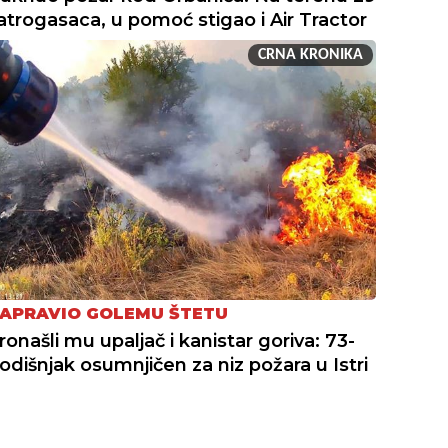
atrogasaca, u pomoć stigao i Air Tractor
CRNA KRONIKA
APRAVIO GOLEMU ŠTETU
ronašli mu upaljač i kanistar goriva: 73-
odišnjak osumnjičen za niz požara u Istri