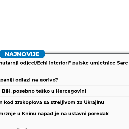
NAJNOVIJE
utarnji odjeci/Echi interiori" pulske umjetnice Sare
upaniji odlazi na gorivo?
 BiH, posebno teško u Hercegovini
 kod zrakoplova sa streljivom za Ukrajinu
 mržnje u Kninu napad je na ustavni poredak