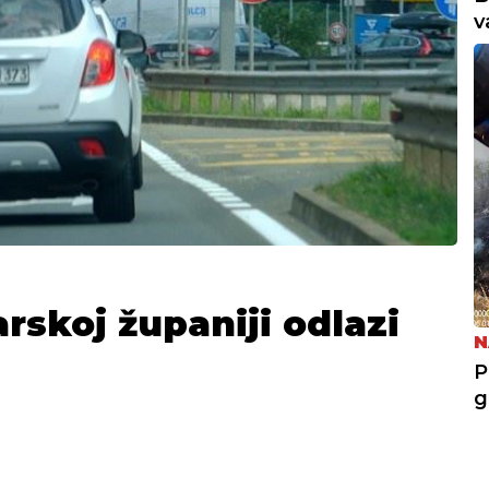
v
arskoj županiji odlazi
N
P
g