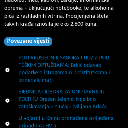
sladoled, med, kablovi, žarulje, informatička
oprema – uključujući notebooke, te alkoholna
pića iz rashladnih vitrina.
Procijenjena šteta
takvih krađa iznosila je oko 2.800 kuna.
Povezane vijesti
POTPREDSJEDNIK SABORA I HDZ-a POD
TEŠKIM OPTUŽBAMA: Brkić odavao
podatke o istragama o prostitutkama i
kriminalcima?
SJEDNICA ODBORA ZA UNUTARNJUU
POLTIKU Dražen Jelenić: Nije bilo
zataškavanja u slučaju Miljana Brkića
U vojarni u Kninu pronađena ozlijeđena
pripadnica HV-a