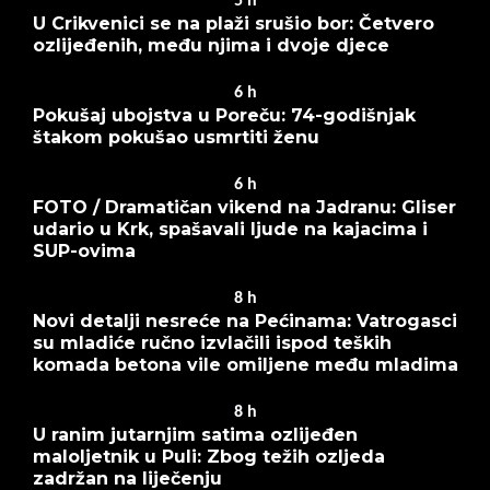
5
h
U Crikvenici se na plaži srušio bor: Četvero
ozlijeđenih, među njima i dvoje djece
6
h
Pokušaj ubojstva u Poreču: 74-godišnjak
štakom pokušao usmrtiti ženu
6
h
FOTO / Dramatičan vikend na Jadranu: Gliser
udario u Krk, spašavali ljude na kajacima i
SUP-ovima
8
h
Novi detalji nesreće na Pećinama: Vatrogasci
su mladiće ručno izvlačili ispod teških
komada betona vile omiljene među mladima
8
h
U ranim jutarnjim satima ozlijeđen
maloljetnik u Puli: Zbog težih ozljeda
zadržan na liječenju