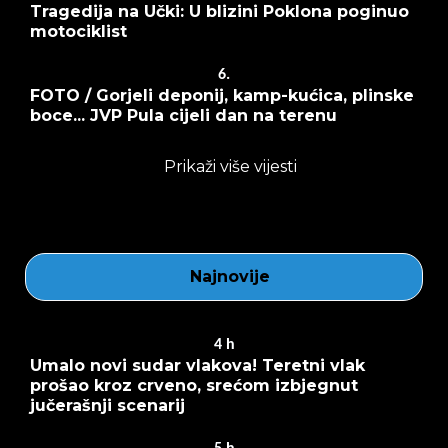
Tragedija na Učki: U blizini Poklona poginuo
motociklist
6.
FOTO / Gorjeli deponij, kamp-kućica, plinske
boce... JVP Pula cijeli dan na terenu
Prikaži više vijesti
Najnovije
4
h
Umalo novi sudar vlakova! Teretni vlak
prošao kroz crveno, srećom izbjegnut
jučerašnji scenarij