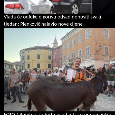
Vlada će odluke o gorivu odsad donositi svaki
tjedan: Plenković najavio nove cijene
FOTO / Bumbarska fešta je od jutra u punom jeku: