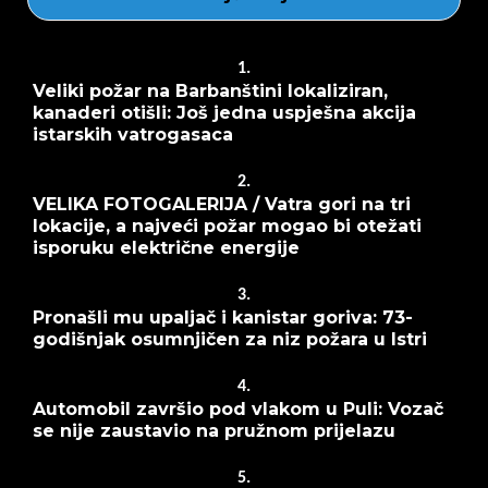
1.
Veliki požar na Barbanštini lokaliziran,
kanaderi otišli: Još jedna uspješna akcija
istarskih vatrogasaca
2.
VELIKA FOTOGALERIJA / Vatra gori na tri
lokacije, a najveći požar mogao bi otežati
isporuku električne energije
3.
Pronašli mu upaljač i kanistar goriva: 73-
godišnjak osumnjičen za niz požara u Istri
4.
Automobil završio pod vlakom u Puli: Vozač
se nije zaustavio na pružnom prijelazu
5.