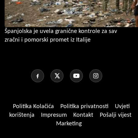
Španjolska je uvela granične kontrole za sav
zračni i pomorski promet iz Italije
Politika Kolačića
Politika privatnosti
Uvjeti
korištenja
Impresum
Kontakt
Pošalji vijest
Marketing