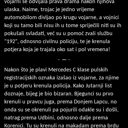
vojarni se odvijala prava drama nakon njihova
ulaska. Naime, trojac je jedno vrijeme
automobilom divljao po krugu vojarne, a vojnici
koji su tamo bili nisu ih u tome spriječili niti su ih
pokušali svladati, već su u pomoć zvali službu
"192", odnosno civilnu policiju, te je krenula
potjera koja je trajala oko sat i pol vremena!
Nakon što je plavi Mercedes C klase pulskih
registracijskih oznaka izašao iz vojarne, za njime
je u potjeru krenula policija. Kako Jutarnji list
doznaje, bijeg je bio bizaran. Bjegunci su prvo
krenuli u pravcu juga, prema Donjem Lapcu, no
onda su se okrenuli pa pojurili odakle su i došli,
natrag prema Udbini, odnosno dalje prema
Korenici. Tu su krenuli na makadam prema brdu