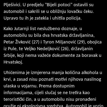
Plješivici. U predjelu "Bijeli potoci" ostavili su
automobil i sakrili se u obližnju lovačku čeku.
Upravo tu ih je zatekla i uhitila policija.
Kako Jutarnji list neslužbeno doznaje, u
automobilu su bila dva hrvatska državljanina,
Petar Živković (27) i Tyron Miljanović (29), obojica
iz Pule, te Veljko Nedeljković (26), državljanin
Srbije, koji nema važeće dokumente za boravak u
Hrvatskoj.
Uhićenima je izmjerena manja količina alkohola u
krvi, a zasad nisu poznati motivi njihova nasilnog
ulaska u vojarnu. Prema dostupnim
informacijama, cijeli slučaj se ne tretira kao
teroristički čin, a u automobilu nisu pronađeni
oružje ni eksplozivna sredstva. Automobil je vozio