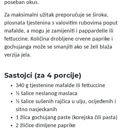
poseban okus.
Za maksimalni užitak preporučuje se široka,
plosnata tjestenina s valovitim rubovima poput
mafalde, a mogu je zamijeniti i pappardelle ili
fettuccine. Količina drobljene crvene paprike i
gochujanga može se smanjiti ako se želi blaža
verzija jela.
Sastojci (za 4 porcije)
340 g tjestenine mafalde ili fettuccine
½ šalice neslanog maslaca
½ šalice sušenih rajčica u ulju, ocijeđenih i
sitno nasjeckanih
1 žlica gochujang paste (korejska čili pasta)
2 žličice dimljene paprike