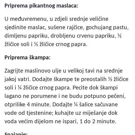
Priprema pikantnog maslaca:
U međuvremenu, u zdjeli srednje veličine
sjedinite maslac, sušene rajčice, gochujang pastu,
dimljenu papriku, drobljenu crvenu papriku, ½
žličice soli i ½ žličice crnog papra.
Priprema škampa:
Zagrijte maslinovo ulje u velikoj tavi na srednje
jakoj vatri. Dodajte škampe te preostalih ½ žličice
soli i ¼ žličice crnog papra. Pecite dok škampi
lagano ne porumene i ne budu potpuno pečeni,
otprilike 4 minute. Dodajte ¼ šalice sačuvane
vode od tjestenine; kuhajte uz miješanje dok
voda većim dijelom ne ispari, 1 do 2 minute.
Spajanje: