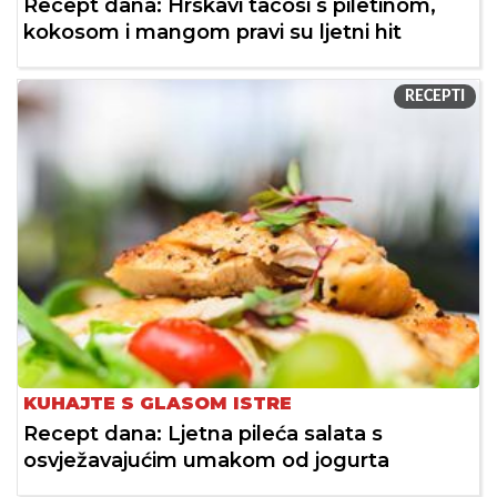
Recept dana: Hrskavi tacosi s piletinom,
kokosom i mangom pravi su ljetni hit
RECEPTI
KUHAJTE S GLASOM ISTRE
Recept dana: Ljetna pileća salata s
osvježavajućim umakom od jogurta