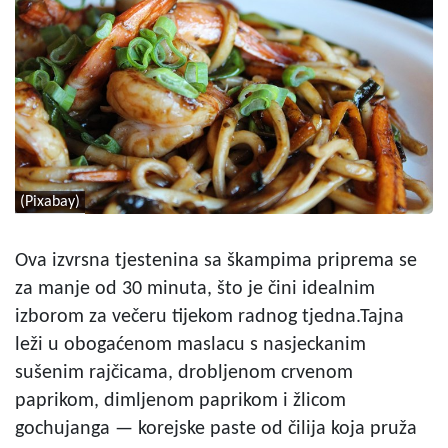
(Pixabay)
Ova izvrsna tjestenina sa škampima priprema se
za manje od 30 minuta, što je čini idealnim
izborom za večeru tijekom radnog tjedna.Tajna
leži u obogaćenom maslacu s nasjeckanim
sušenim rajčicama, drobljenom crvenom
paprikom, dimljenom paprikom i žlicom
gochujanga — korejske paste od čilija koja pruža