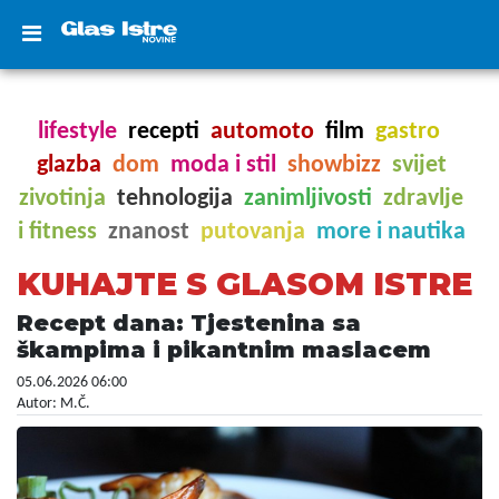
lifestyle
recepti
automoto
film
gastro
glazba
dom
moda i stil
showbizz
svijet
zivotinja
tehnologija
zanimljivosti
zdravlje
i fitness
znanost
putovanja
more i nautika
KUHAJTE S GLASOM ISTRE
Recept dana: Tjestenina sa
škampima i pikantnim maslacem
05.06.2026 06:00
Autor: M.Č.