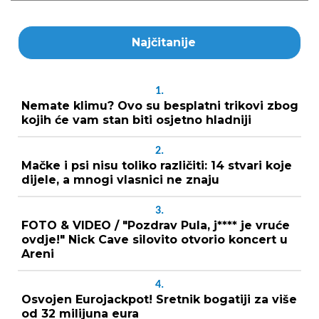
Najčitanije
1.
Nemate klimu? Ovo su besplatni trikovi zbog
kojih će vam stan biti osjetno hladniji
2.
Mačke i psi nisu toliko različiti: 14 stvari koje
dijele, a mnogi vlasnici ne znaju
3.
FOTO & VIDEO / "Pozdrav Pula, j**** je vruće
ovdje!" Nick Cave silovito otvorio koncert u
Areni
4.
Osvojen Eurojackpot! Sretnik bogatiji za više
od 32 milijuna eura