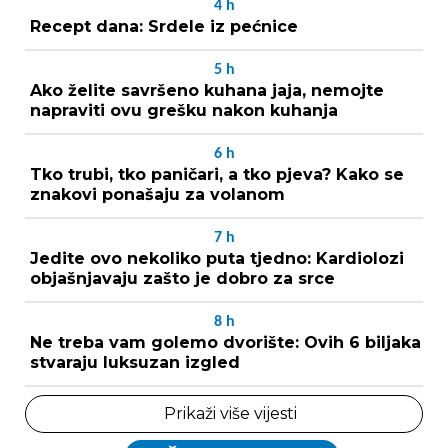
4
h
Recept dana: Srdele iz pećnice
5
h
Ako želite savršeno kuhana jaja, nemojte
napraviti ovu grešku nakon kuhanja
6
h
Tko trubi, tko paničari, a tko pjeva? Kako se
znakovi ponašaju za volanom
7
h
Jedite ovo nekoliko puta tjedno: Kardiolozi
objašnjavaju zašto je dobro za srce
8
h
Ne treba vam golemo dvorište: Ovih 6 biljaka
stvaraju luksuzan izgled
Prikaži više vijesti