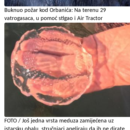
Buknuo požar kod Orbanića: Na terenu 29
vatrogasaca, u pomoć stigao i Air Tractor
FOTO / Još jedna vrsta meduza zamijećena uz
istarsku obalu, stručnjaci apeliraju da ih ne dirate