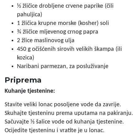
½ žličice drobljene crvene paprike (čili
pahuljica)
1 žličica krupne morske (kosher) soli
¾ žličice mljevenog crnog papra
2 žlice maslinovog ulja
450 g očišćenih sirovih velikih škampa (ili
kozica)
Naribani parmezan, za posluživanje
Priprema
Kuhanje tjestenine:
Stavite veliki lonac posoljene vode da zavrije.
Skuhajte tjesteninu prema uputama na pakiranju.
Sačuvajte ½ šalice vode od kuhanja tjestenine.
Ocijedite tjesteninu i vratite je u lonac.