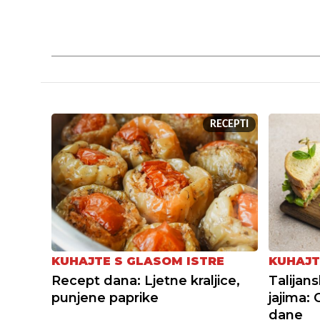
RECEPTI
KUHAJTE S GLASOM ISTRE
KUHAJT
Recept dana: Ljetne kraljice,
Talijans
punjene paprike
jajima: 
dane