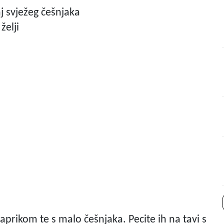
j svježeg češnjaka
želji
paprikom te s malo češnjaka. Pecite ih na tavi s