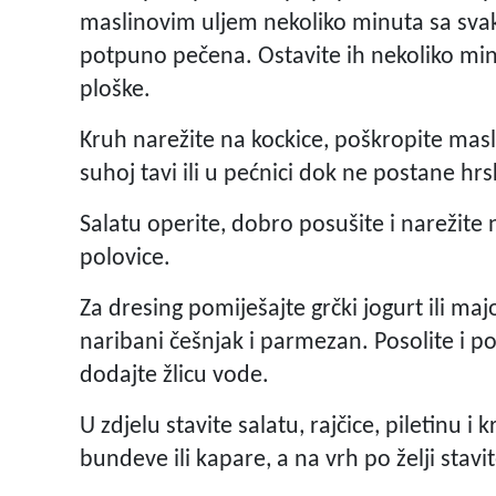
maslinovim uljem nekoliko minuta sa svak
potpuno pečena. Ostavite ih nekoliko min
ploške.
Kruh narežite na kockice, poškropite masl
suhoj tavi ili u pećnici dok ne postane hrs
Salatu operite, dobro posušite i narežite
polovice.
Za dresing pomiješajte grčki jogurt ili ma
naribani češnjak i parmezan. Posolite i p
dodajte žlicu vode.
U zdjelu stavite salatu, rajčice, piletinu 
bundeve ili kapare, a na vrh po želji stavi