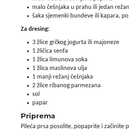
malo češnjaka u prahu ili jedan režan
šaka sjemenki bundeve ili kapara, po 
Za dresing:
3 žlice grčkog jogurta ili majoneze
1 žličica senfa
1 žlica limunova soka
1 žlica maslinova ulja
1 manji režanj češnjaka
2 žlice ribanog parmezana
sol
papar
Priprema
Pileća prsa posolite, popaprite i začinite 