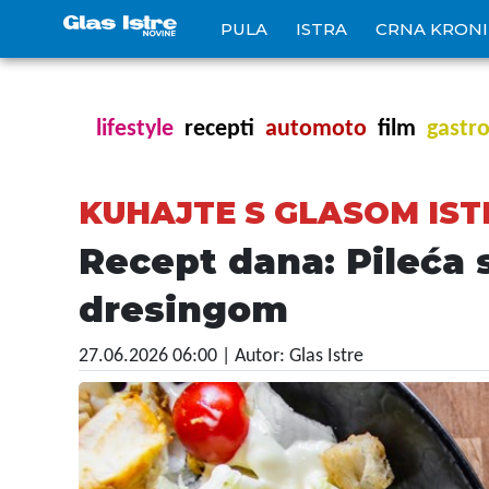
PULA
ISTRA
CRNA KRON
lifestyle
recepti
automoto
film
gastr
KUHAJTE S GLASOM IST
Recept dana: Pileća 
dresingom
27.06.2026 06:00
| Autor: Glas Istre