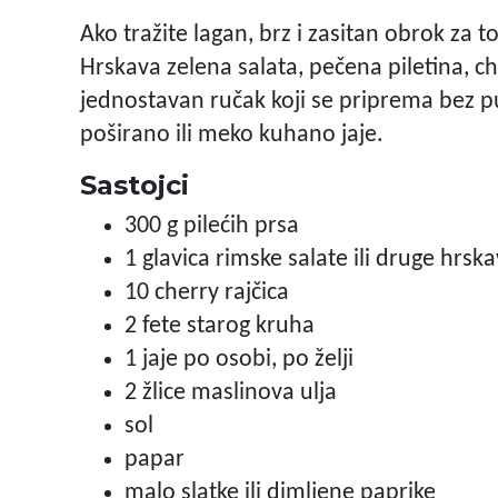
Ako tražite lagan, brz i zasitan obrok za t
Hrskava zelena salata, pečena piletina, che
jednostavan ručak koji se priprema bez pu
poširano ili meko kuhano jaje.
Sastojci
300 g pilećih prsa
1 glavica rimske salate ili druge hrsk
10 cherry rajčica
2 fete starog kruha
1 jaje po osobi, po želji
2 žlice maslinova ulja
sol
papar
malo slatke ili dimljene paprike