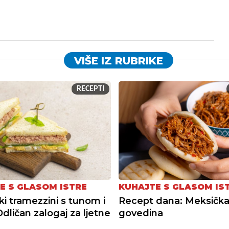
VIŠE IZ RUBRIKE
RECEPTI
E S GLASOM ISTRE
KUHAJTE S GLASOM IS
ki tramezzini s tunom i
Recept dana: Meksička
Odličan zalogaj za ljetne
govedina