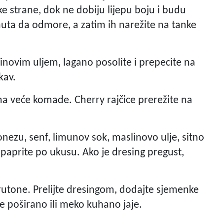
e strane, dok ne dobiju lijepu boju i budu
uta da odmore, a zatim ih narežite na tanke
inovim uljem, lagano posolite i prepecite na
kav.
 na veće komade. Cherry rajčice prerežite na
jonezu, senf, limunov sok, maslinovo ulje, sitno
opaprite po ukusu. Ako je dresing pregust,
i krutone. Prelijte dresingom, dodajte sjemenke
te poširano ili meko kuhano jaje.