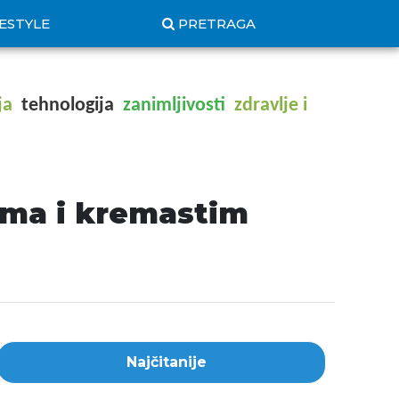
FESTYLE
PRETRAGA
ja
tehnologija
zanimljivosti
zdravlje i
ima i kremastim
Najčitanije