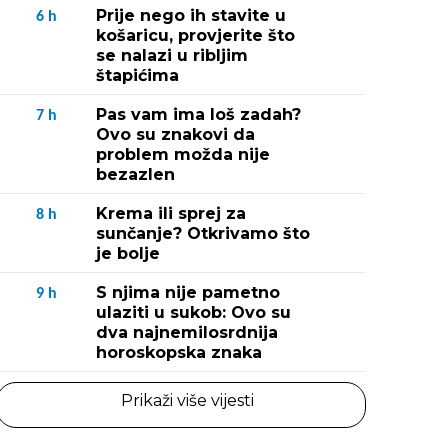
Prije nego ih stavite u
6
h
košaricu, provjerite što
se nalazi u ribljim
štapićima
Pas vam ima loš zadah?
7
h
Ovo su znakovi da
problem možda nije
bezazlen
Krema ili sprej za
8
h
sunčanje? Otkrivamo što
je bolje
S njima nije pametno
9
h
ulaziti u sukob: Ovo su
dva najnemilosrdnija
horoskopska znaka
Prikaži više vijesti