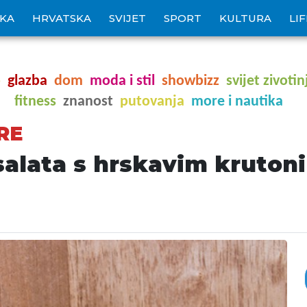
IKA
HRVATSKA
SVIJET
SPORT
KULTURA
LI
o
glazba
dom
moda i stil
showbizz
svijet zivotin
fitness
znanost
putovanja
more i nautika
RE
salata s hrskavim kruton