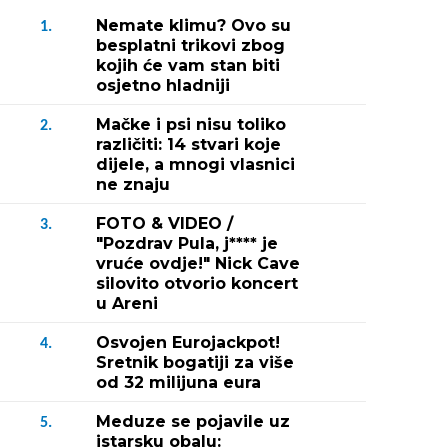
Nemate klimu? Ovo su
1.
besplatni trikovi zbog
kojih će vam stan biti
osjetno hladniji
Mačke i psi nisu toliko
2.
različiti: 14 stvari koje
dijele, a mnogi vlasnici
ne znaju
FOTO & VIDEO /
3.
"Pozdrav Pula, j**** je
vruće ovdje!" Nick Cave
silovito otvorio koncert
u Areni
Osvojen Eurojackpot!
4.
Sretnik bogatiji za više
od 32 milijuna eura
Meduze se pojavile uz
5.
istarsku obalu: