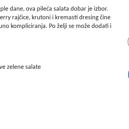
ople dane, ova pileća salata dobar je izbor.
rry rajčice, krutoni i kremasti dresing čine
no kompliciranja. Po želji se može dodati i
ave zelene salate