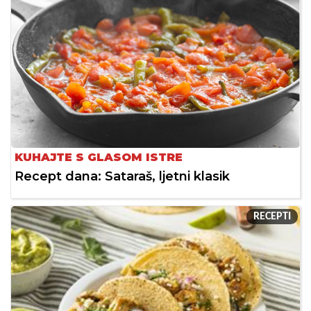
KUHAJTE S GLASOM ISTRE
Recept dana: Sataraš, ljetni klasik
RECEPTI