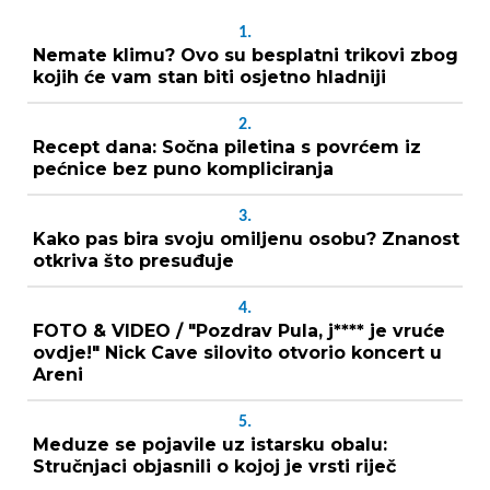
1.
Nemate klimu? Ovo su besplatni trikovi zbog
kojih će vam stan biti osjetno hladniji
2.
Recept dana: Sočna piletina s povrćem iz
pećnice bez puno kompliciranja
3.
Kako pas bira svoju omiljenu osobu? Znanost
otkriva što presuđuje
4.
FOTO & VIDEO / "Pozdrav Pula, j**** je vruće
ovdje!" Nick Cave silovito otvorio koncert u
Areni
5.
Meduze se pojavile uz istarsku obalu:
Stručnjaci objasnili o kojoj je vrsti riječ