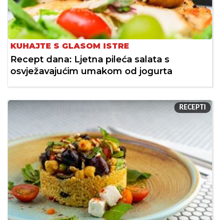
KUHAJTE S GLASOM ISTRE
Recept dana: Ljetna pileća salata s
osvježavajućim umakom od jogurta
RECEPTI