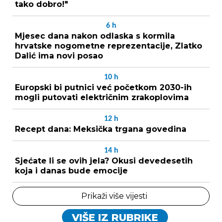
tako dobro!"
6
h
Mjesec dana nakon odlaska s kormila
hrvatske nogometne reprezentacije, Zlatko
Dalić ima novi posao
10
h
Europski bi putnici već početkom 2030-ih
mogli putovati električnim zrakoplovima
12
h
Recept dana: Meksička trgana govedina
14
h
Sjećate li se ovih jela? Okusi devedesetih
koja i danas bude emocije
Prikaži više vijesti
VIŠE IZ RUBRIKE