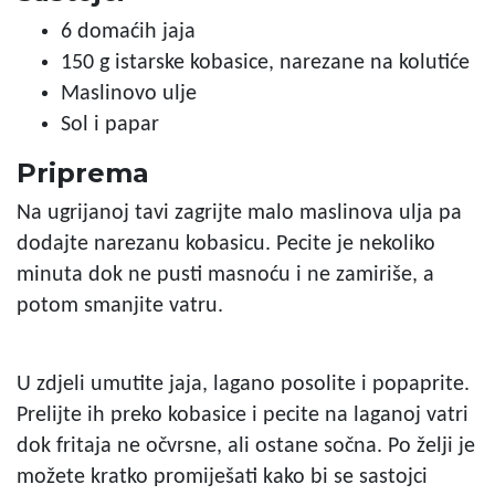
6 domaćih jaja
150 g istarske kobasice, narezane na kolutiće
Maslinovo ulje
Sol i papar
Priprema
Na ugrijanoj tavi zagrijte malo maslinova ulja pa
dodajte narezanu kobasicu. Pecite je nekoliko
minuta dok ne pusti masnoću i ne zamiriše, a
potom smanjite vatru.
U zdjeli umutite jaja, lagano posolite i popaprite.
Prelijte ih preko kobasice i pecite na laganoj vatri
dok fritaja ne očvrsne, ali ostane sočna. Po želji je
možete kratko promiješati kako bi se sastojci