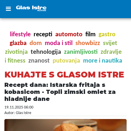
lifestyle
recepti
automoto
film
gastro
glazba
dom
moda i stil
showbizz
svijet
zivotinja
tehnologija
zanimljivosti
zdravlje
i fitness
znanost
putovanja
more i nautika
KUHAJTE S GLASOM ISTRE
Recept dana: Istarska fritaja s
kobasicom - Topli zimski omlet za
hladnije dane
19.11.2025 06:00
Autor: Glas Istre