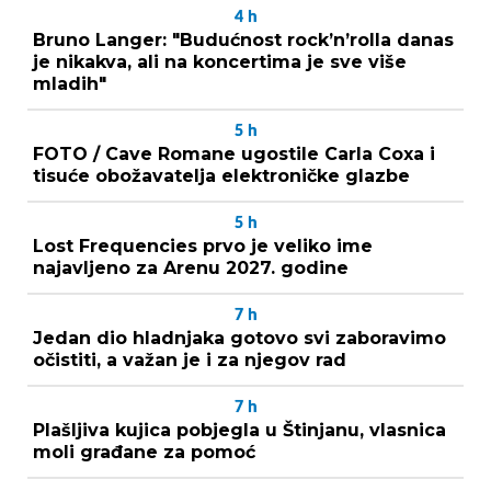
4
h
Bruno Langer: "Budućnost rock’n’rolla danas
je nikakva, ali na koncertima je sve više
mladih"
5
h
FOTO / Cave Romane ugostile Carla Coxa i
tisuće obožavatelja elektroničke glazbe
5
h
Lost Frequencies prvo je veliko ime
najavljeno za Arenu 2027. godine
7
h
Jedan dio hladnjaka gotovo svi zaboravimo
očistiti, a važan je i za njegov rad
7
h
Plašljiva kujica pobjegla u Štinjanu, vlasnica
moli građane za pomoć