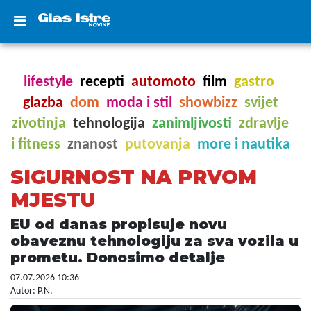
lifestyle
recepti
automoto
film
gastro
glazba
dom
moda i stil
showbizz
svijet
zivotinja
tehnologija
zanimljivosti
zdravlje
i fitness
znanost
putovanja
more i nautika
SIGURNOST NA PRVOM
MJESTU
EU od danas propisuje novu
obaveznu tehnologiju za sva vozila u
prometu. Donosimo detalje
07.07.2026 10:36
Autor: P.N.