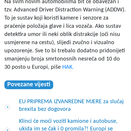
Na svim novim automobilima bit će obavezan i
tzv. Advanced Driver Distraction Warning (ADDW).
To je sustav koji koristi kamere i senzore za
praćenje položaja glave i lica vozača. Ako sustav
detektira umor ili neki oblik distrakcije (oči nisu
usmjerene na cestu), slijedi zvučno i vizualno
upozorenje. Sve to bi trebalo dodatno pridonijeti
smanjenju broja smrtonosnih nesreća od 10 do
30 posto u Europi, piše
HAK.
Povezane vijesti
EU PRIPREMA IZVANREDNE MJERE za slučaj
brexita bez dogovora
Klinci će moći voziti kamione i autobuse,
ukida im se čak i 0 promila?! Europi se