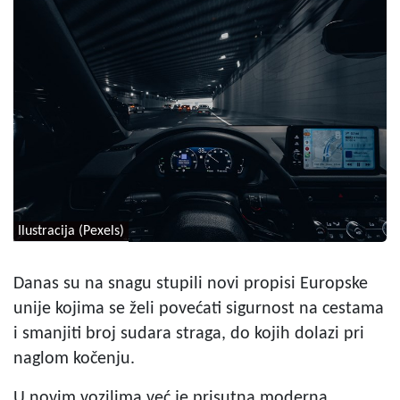
Ilustracija (Pexels)
Danas su na snagu stupili novi propisi Europske
unije kojima se želi povećati sigurnost na cestama
i smanjiti broj sudara straga, do kojih dolazi pri
naglom kočenju.
U novim vozilima već je prisutna moderna