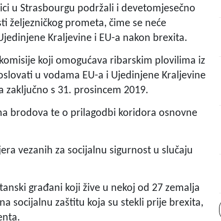
nici u Strasbourgu podržali i devetomjesečno
ti željezničkog prometa, čime se neće
jedinjene Kraljevine i EU-a nakon brexita.
komisije koji omogućava ribarskim plovilima iz
oslovati u vodama EU-a i Ujedinjene Kraljevine
a zaključno s 31. prosincem 2019.
ma brodova te o prilagodbi koridora osnovne
jera vezanih za socijalnu sigurnost u slučaju
itanski građani koji žive u nekoj od 27 zemalja
a socijalnu zaštitu koja su stekli prije brexita,
enta.