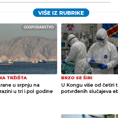
VIŠE IZ RUBRIKE
GOSPODARSTVO
KA TRŽIŠTA
BRZO SE ŠIRI
hrane u srpnju na
U Kongu više od četiri 
 razini u tri i pol godine
potvrđenih slučajeva e