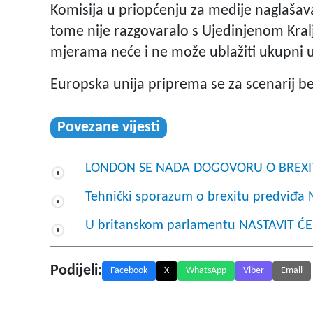
Komisija u priopćenju za medije naglašava
tome nije razgovaralo s Ujedinjenom Kral
mjerama neće i ne može ublažiti ukupni u
Europska unija priprema se za scenarij b
Povezane vijesti
LONDON SE NADA DOGOVORU O BREXIT
Tehnički sporazum o brexitu predviđ
U britanskom parlamentu NASTAVIT ĆE
Podijeli:
Facebook
X
WhatsApp
Viber
Email