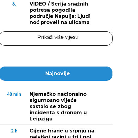
VIDEO / Serija snažnih
6.
potresa pogodila
područje Napulja: Ljudi
noć proveli na ulicama
Prikaži više vijesti
Najnovije
Njemačko nacionalno
48
min
sigurnosno vijeće
sastalo se zbog
incidenta s dronom u
Leipzigu
Cijene hrane u srpnju na
2
h
najvišoj razini u tri i pol