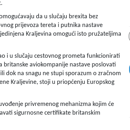
t.
mogućavaju da u slučaju brexita bez
ovnog prijevoza tereta i putnika nastave
Ujedinjena Kraljevina omogući isto pružateljima
kao i u slučaju cestovnog prometa funkcionirati
a britanske aviokompanije nastave poslovati
. ili dok na snagu ne stupi sporazum o zračnom
ene Kraljevine, stoji u priopćenju Europskog
i uvođenje privremenog mehanizma kojim će
avati sigurnosne certifikate britanskim