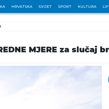
IKA
HRVATSKA
SVIJET
SPORT
KULTURA
LI
M
DNE MJERE za slučaj br