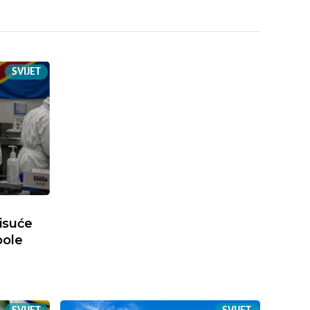
SVIJET
tisuće
bole