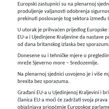
Europski zastupnici su na plenarnoj sjed
produljenje valjanosti odobrenja sigurnos
prekinuti poslovanje tog sektora između U
U utorak je prihvaćen prijedlog Europske 
EU-a i Ujedinjene Kraljevine da nastave p
od dana britanskog izlaska bez sporazum
Donesene su i tehničke mjere o pregledi
mreže Sjeverno more – Sredozemlje.
Na plenarnoj sjednici usvojeno je i više m
brexita bez sporazuma.
Građani EU-a u Ujedinjenoj Kraljevini i br
članica EU-a moći će zadržati svoja prava n
objašnjava priopćenje Europskog parlam