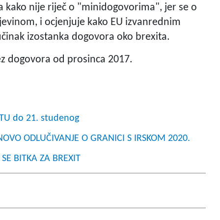
 kako nije riječ o "minidogovorima", jer se o
jevinom, i ocjenjuje kako EU izvanrednim
činak izostanka dogovora oko brexita.
ez dogovora od prosinca 2017.
U do 21. studenog
a NOVO ODLUČIVANJE O GRANICI S IRSKOM 2020.
 SE BITKA ZA BREXIT