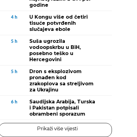
godine
U Kongu više od četiri
4
h
tisuće potvrđenih
slučajeva ebole
Suša ugrozila
5
h
vodoopskrbu u BiH,
posebno teško u
Hercegovini
Dron s eksplozivom
5
h
pronađen kod
zrakoplova sa streljivom
za Ukrajinu
Saudijska Arabija, Turska
6
h
i Pakistan potpisali
obrambeni sporazum
Prikaži više vijesti