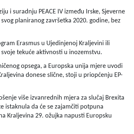
ju i suradnju PEACE IV između Irske, Sjeverne
do svog planiranog završetka 2020. godine, bez
gram Erasmus u Ujedinjenoj Kraljevini ili
 svoje tekuće aktivnosti u inozemstvu.
aničenog opsega, a Europska unija mjere uvodi
ljevina donese slične, stoji u priopćenju EP-
šenje više izvanrednih mjera za slučaj Brexita
 istaknula da će se zajamčiti potpuna
na Kraljevina 29. ožujka napusti Europsku