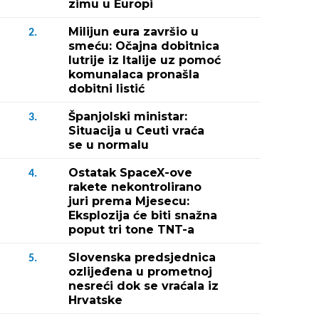
zimu u Europi
Milijun eura završio u
2.
smeću: Očajna dobitnica
lutrije iz Italije uz pomoć
komunalaca pronašla
dobitni listić
Španjolski ministar:
3.
Situacija u Ceuti vraća
se u normalu
Ostatak SpaceX-ove
4.
rakete nekontrolirano
juri prema Mjesecu:
Eksplozija će biti snažna
poput tri tone TNT-a
Slovenska predsjednica
5.
ozlijeđena u prometnoj
nesreći dok se vraćala iz
Hrvatske