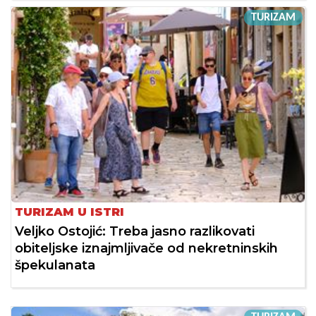
TURIZAM
TURIZAM U ISTRI
Veljko Ostojić: Treba jasno razlikovati
obiteljske iznajmljivače od nekretninskih
špekulanata