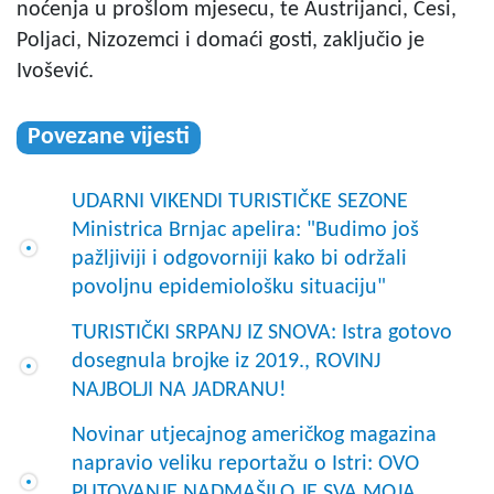
noćenja u prošlom mjesecu, te Austrijanci, Česi,
Poljaci, Nizozemci i domaći gosti, zaključio je
Ivošević.
Povezane vijesti
UDARNI VIKENDI TURISTIČKE SEZONE
Ministrica Brnjac apelira: "Budimo još
pažljiviji i odgovorniji kako bi održali
povoljnu epidemiološku situaciju"
TURISTIČKI SRPANJ IZ SNOVA: Istra gotovo
dosegnula brojke iz 2019., ROVINJ
NAJBOLJI NA JADRANU!
Novinar utjecajnog američkog magazina
napravio veliku reportažu o Istri: OVO
PUTOVANJE NADMAŠILO JE SVA MOJA