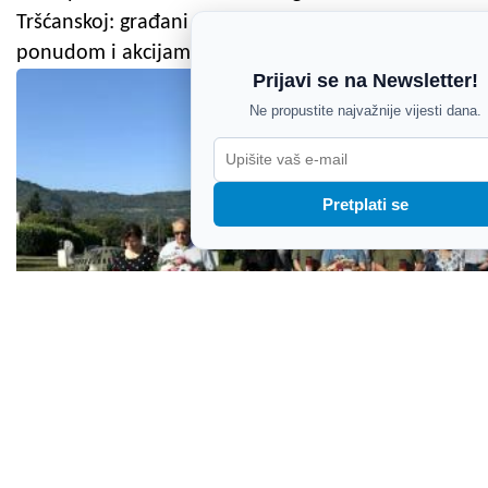
Tršćanskoj: građani zadovoljni lokacijom,
ponudom i akcijama
Prijavi se na Newsletter!
Ne propustite najvažnije vijesti dana.
Pretplati se
U Buzetu obilježen Dan pobjede i domovinske
zahvalnosti i Dan hrvatskih branitelja