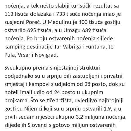
noćenja, a tek nešto slabiji turistički rezultat sa
113 tisuća dolazaka i 733 tisuće noćenja imao je
susjedni Poreč. U Medulinu je 100 tisuća gostiju
ostvarilo 695 tisuća, a u Umagu 639 tisuća
noćenja. Po broju ostvarenih noćenja slijede
kamping destinacije Tar Vabriga i Funtana, te
Pula, Vrsar i Novigrad.
Sveukupno prema smještajnoj strukturi
podjednako su u srpnju bili zastupljeni i privatni
smještaj i kampovi s udjelom od 38 posto, dok su
hoteli imali udio od 24 posto u ukupnim
brojkama. Što se tiče tržišta, uvjerljivo najbrojniji
gosti su Nijemci koji su u srpnju ostvarili 1,9, a u
prvih sedam mjeseci ukupno 3,2 milijuna noćenja,
slijede ih Slovenci s gotovo milijun ostvarenih