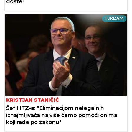
goste!
TURIZAM
KRISTJAN STANIČIĆ
Šef HTZ-a: "Eliminacijom nelegalnih
iznajmljivača najviše ćemo pomoći onima
koji rade po zakonu"