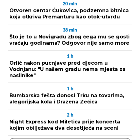
20
min
Otvoren centar Ćukovica, podzemna bitnica
koja otkriva Premanturu kao otok-utvrdu
38
min
Što je to u Novigradu zbog čega mu se gosti
vraćaju godinama? Odgovor nije samo more
1
h
Orlić nakon pucnjave pred djecom u
Vodnjanu: "U našem gradu nema mjesta za
nasilnike"
1
h
Bumbarska fešta donosi Trku na tovarima,
alegorijska kola i Dražena Zečića
2
h
Night Express kod Miletića prije koncerta
kojim obilježava dva desetljeća na sceni