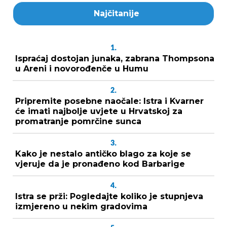
Najčitanije
1.
Ispraćaj dostojan junaka, zabrana Thompsona
u Areni i novorođenče u Humu
2.
Pripremite posebne naočale: Istra i Kvarner
će imati najbolje uvjete u Hrvatskoj za
promatranje pomrčine sunca
3.
Kako je nestalo antičko blago za koje se
vjeruje da je pronađeno kod Barbarige
4.
Istra se prži: Pogledajte koliko je stupnjeva
izmjereno u nekim gradovima