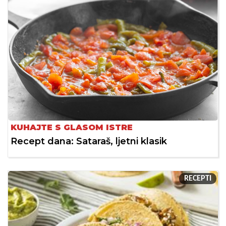
KUHAJTE S GLASOM ISTRE
Recept dana: Sataraš, ljetni klasik
RECEPTI