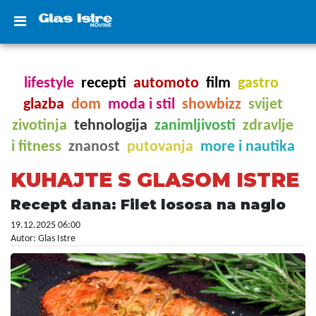
lifestyle
recepti
automoto
film
gastro
glazba
dom
moda i stil
showbizz
svijet
zivotinja
tehnologija
zanimljivosti
zdravlje
i fitness
znanost
putovanja
more i nautika
KUHAJTE S GLASOM ISTRE
Recept dana: Filet lososa na naglo
19.12.2025 06:00
Autor: Glas Istre