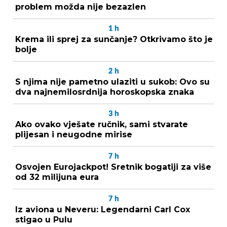
problem možda nije bezazlen
1
h
Krema ili sprej za sunčanje? Otkrivamo što je
bolje
2
h
S njima nije pametno ulaziti u sukob: Ovo su
dva najnemilosrdnija horoskopska znaka
3
h
Ako ovako vješate ručnik, sami stvarate
plijesan i neugodne mirise
7
h
Osvojen Eurojackpot! Sretnik bogatiji za više
od 32 milijuna eura
7
h
Iz aviona u Neveru: Legendarni Carl Cox
stigao u Pulu