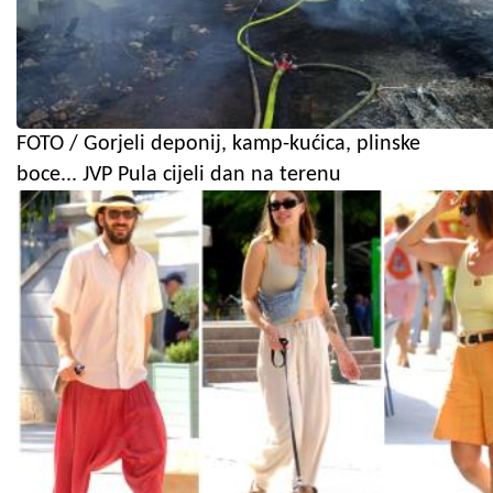
FOTO / Gorjeli deponij, kamp-kućica, plinske
boce... JVP Pula cijeli dan na terenu