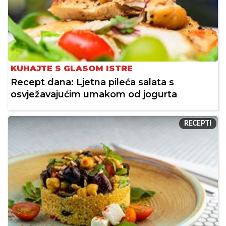
KUHAJTE S GLASOM ISTRE
Recept dana: Ljetna pileća salata s
osvježavajućim umakom od jogurta
RECEPTI