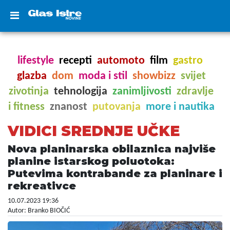
lifestyle
recepti
automoto
film
gastro
glazba
dom
moda i stil
showbizz
svijet
zivotinja
tehnologija
zanimljivosti
zdravlje
i fitness
znanost
putovanja
more i nautika
VIDICI SREDNJE UČKE
Nova planinarska obilaznica najviše
planine istarskog poluotoka:
Putevima kontrabande za planinare i
rekreativce
10.07.2023 19:36
Autor: Branko BIOČIĆ