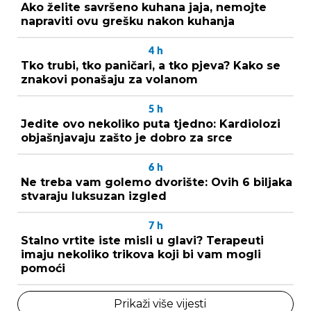
Ako želite savršeno kuhana jaja, nemojte
napraviti ovu grešku nakon kuhanja
4
h
Tko trubi, tko paničari, a tko pjeva? Kako se
znakovi ponašaju za volanom
5
h
Jedite ovo nekoliko puta tjedno: Kardiolozi
objašnjavaju zašto je dobro za srce
6
h
Ne treba vam golemo dvorište: Ovih 6 biljaka
stvaraju luksuzan izgled
7
h
Stalno vrtite iste misli u glavi? Terapeuti
imaju nekoliko trikova koji bi vam mogli
pomoći
Prikaži više vijesti