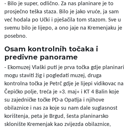
- Bilo je super, odlično. Za nas planinare je to
prosječno teška staza. Bilo je jako vruće, ja sam
već hodala po Učki i pješačila tom stazom. Sve u
svemu bilo je lijepo, a ono jaje na Kremenjaku je
posebno.
Osam kontrolnih točaka i
predivne panorame
- Ekomuzej Vlaški puti je prva točka gdje planinari
mogu staviti žig i pogledati muzej, druga
kontrolna točka je Petrč gdje je lijepi vidikovac na
Čepićko polje, treća je »3. maj« i KT 4 Balin koje
su zajedničke točke PD-a Opatija i njihove
obilaznice i nas za koje su nam dale suglasnost
korištenja, peta je Brgud, šesta planinarsko
sklonište Kremenjak kao zvijezda obilaznice,