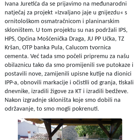
Ivana Juretića da se prijavimo na međunarodni
natječaj za projekt »Izvaljano jaje u gnijezdu« s
ornitološkom osmatračnicom i planinarskim
skloništem. U tom projektu su nas podržali IPS,
HPS, Općina Mošćenička Draga, JU PP Učka, TZ
Kršan, OTP banka Pula, Calucom tvornica
cementa. Već tada smo počeli pripremu za našu
obilaznicu tako da smo promijenili sve putokaze i
postavili nove, zamijenili upisne kutije na dionici
IPP-a, obnovili markacije i očistili od granja, tiskali
dnevnike, izradili žigove za KT i izradili bedževe.
Nakon izgradnje skloništa koje smo dobili na
održavanje, to smo mogli pokrenuti.