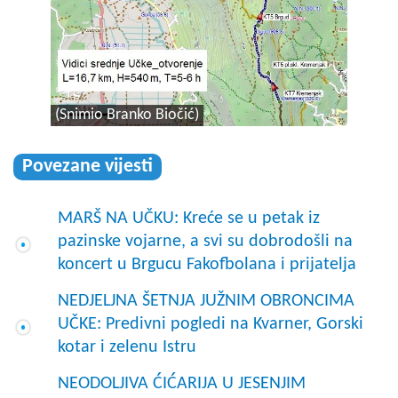
(Snimio Branko Biočić)
Povezane vijesti
MARŠ NA UČKU: Kreće se u petak iz
pazinske vojarne, a svi su dobrodošli na
koncert u Brgucu Fakofbolana i prijatelja
NEDJELJNA ŠETNJA JUŽNIM OBRONCIMA
UČKE: Predivni pogledi na Kvarner, Gorski
kotar i zelenu Istru
NEODOLJIVA ĆIĆARIJA U JESENJIM