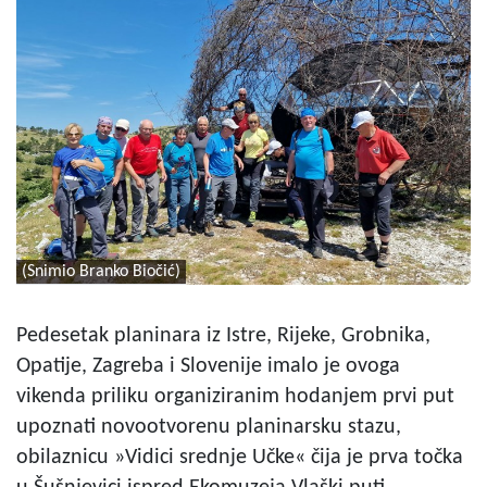
(Snimio Branko Biočić)
Pedesetak planinara iz Istre, Rijeke, Grobnika,
Opatije, Zagreba i Slovenije imalo je ovoga
vikenda priliku organiziranim hodanjem prvi put
upoznati novootvorenu planinarsku stazu,
obilaznicu »Vidici srednje Učke« čija je prva točka