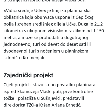
u Šušnjevici ispred Ekomuzeja Vlaški puti.
«Vidici srednje Učke« je linijska planinarska
obilaznica koja obuhvaća uspone iz Čepičkog
polja i greben središnjeg dijela Učke. Duga je 21,2
kilometra s ukupnom visinskom razlikom od 1.150
metra, a može se prohodati u dugotrajnoj
jednodnevnoj turi od devet do deset sati ili
dvodnevnoj turi s noćenjem u planinskom
skloništu Kremenjak.
Zajednički projekt
Cijeli projekt i stazu su po povratku planinara
ispred Ekomuzeja Vlaški puti, prve kontrolne
točke i polazišta u Šušnjevici, predstavili
direktorica TZO-a Kršan Ariana Brnetić,