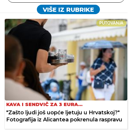
VIŠE IZ RUBRIKE
PUTOVANJA
KAVA I SENDVIČ ZA 3 EURA...
"Zašto ljudi još uopće ljetuju u Hrvatskoj?"
Fotografija iz Alicantea pokrenula raspravu