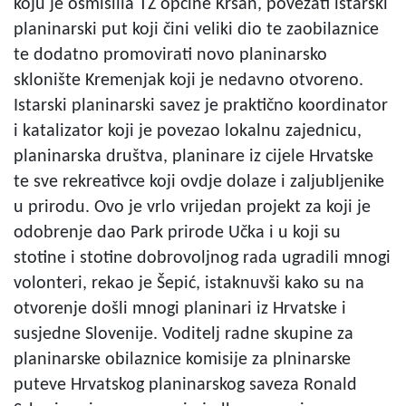
koju je osmislila TZ općine Kršan, povezati istarski
planinarski put koji čini veliki dio te zaobilaznice
te dodatno promovirati novo planinarsko
sklonište Kremenjak koji je nedavno otvoreno.
Istarski planinarski savez je praktično koordinator
i katalizator koji je povezao lokalnu zajednicu,
planinarska društva, planinare iz cijele Hrvatske
te sve rekreativce koji ovdje dolaze i zaljubljenike
u prirodu. Ovo je vrlo vrijedan projekt za koji je
odobrenje dao Park prirode Učka i u koji su
stotine i stotine dobrovoljnog rada ugradili mnogi
volonteri, rekao je Šepić, istaknuvši kako su na
otvorenje došli mnogi planinari iz Hrvatske i
susjedne Slovenije. Voditelj radne skupine za
planinarske obilaznice komisije za plninarske
puteve Hrvatskog planinarskog saveza Ronald