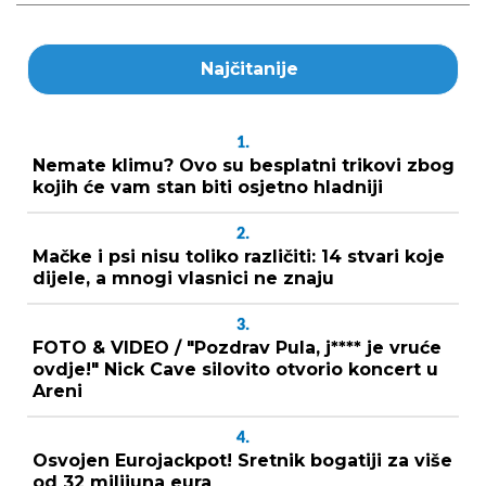
Najčitanije
1.
Nemate klimu? Ovo su besplatni trikovi zbog
kojih će vam stan biti osjetno hladniji
2.
Mačke i psi nisu toliko različiti: 14 stvari koje
dijele, a mnogi vlasnici ne znaju
3.
FOTO & VIDEO / "Pozdrav Pula, j**** je vruće
ovdje!" Nick Cave silovito otvorio koncert u
Areni
4.
Osvojen Eurojackpot! Sretnik bogatiji za više
od 32 milijuna eura