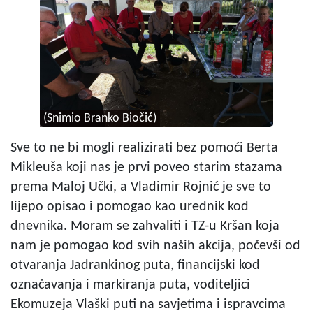
(Snimio Branko Biočić)
Sve to ne bi mogli realizirati bez pomoći Berta
Mikleuša koji nas je prvi poveo starim stazama
prema Maloj Učki, a Vladimir Rojnić je sve to
lijepo opisao i pomogao kao urednik kod
dnevnika. Moram se zahvaliti i TZ-u Kršan koja
nam je pomogao kod svih naših akcija, počevši od
otvaranja Jadrankinog puta, financijski kod
označavanja i markiranja puta, voditeljici
Ekomuzeja Vlaški puti na savjetima i ispravcima