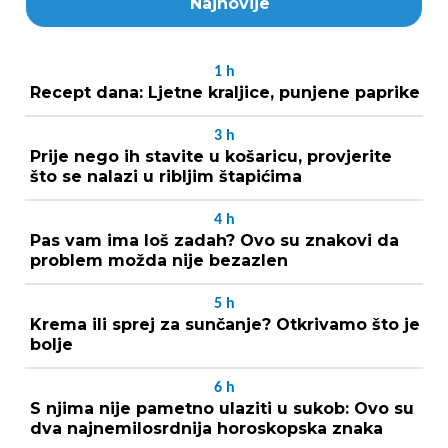
Najnovije
1
h
Recept dana: Ljetne kraljice, punjene paprike
3
h
Prije nego ih stavite u košaricu, provjerite
što se nalazi u ribljim štapićima
4
h
Pas vam ima loš zadah? Ovo su znakovi da
problem možda nije bezazlen
5
h
Krema ili sprej za sunčanje? Otkrivamo što je
bolje
6
h
S njima nije pametno ulaziti u sukob: Ovo su
dva najnemilosrdnija horoskopska znaka