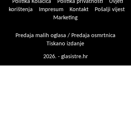
Politika Kolačića
Politika privatnosti
Uvjeti
korištenja
Impresum
Kontakt
Pošalji vijest
Marketing
Predaja malih oglasa / Predaja osmrtnica
Tiskano izdanje
2026. - glasistre.hr