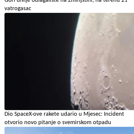
Gori divlje odlagalište na Žminjštini, na terenu 21
vatrogasac
Dio SpaceX-ove rakete udario u Mjesec: Incident
otvorio novo pitanje o svemirskom otpadu