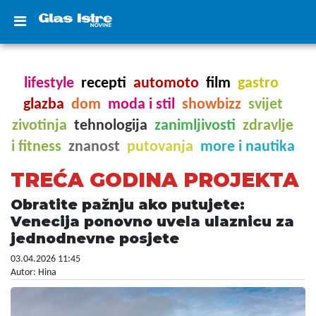
lifestyle
recepti
automoto
film
gastro
glazba
dom
moda i stil
showbizz
svijet
zivotinja
tehnologija
zanimljivosti
zdravlje
i fitness
znanost
putovanja
more i nautika
TREĆA GODINA PROJEKTA
Obratite pažnju ako putujete:
Venecija ponovno uvela ulaznicu za
jednodnevne posjete
03.04.2026 11:45
Autor: Hina