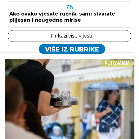
7
h
Ako ovako vješate ručnik, sami stvarate
plijesan i neugodne mirise
Prikaži više vijesti
VIŠE IZ RUBRIKE
PUTOVANJA