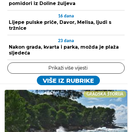
pomidori iz Doline žuljeva
16
dana
Lijepe pulske priče, Davor, Melisa, ljudi s
tržnice
23
dana
Nakon grada, kvarta i parka, možda je plaža
sljedeća
Prikaži više vijesti
VIŠE IZ RUBRIKE
GRADSKA ŠTORIJA