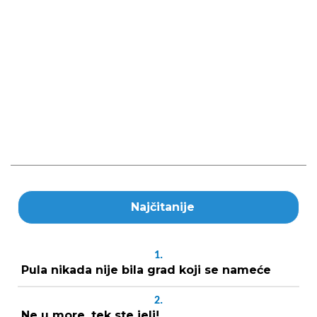
Najčitanije
1.
Pula nikada nije bila grad koji se nameće
2.
Ne u more, tek ste jeli!