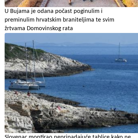
U Bujama je odana počast poginulim i
preminulim hrvatskim braniteljima te svim
žrtvama Domovinskog rata
Slovenac montirao nepripadajuće tablice kako ne