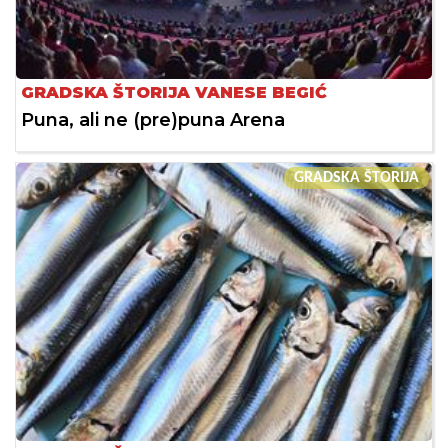
GRADSKA ŠTORIJA VANESE BEGIĆ
Puna, ali ne (pre)puna Arena
GRADSKA ŠTORIJA