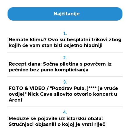
Najčitanije
1.
Nemate klimu? Ovo su besplatni trikovi zbog
kojih će vam stan biti osjetno hladniji
2.
Recept dana: Sočna piletina s povrćem iz
pećnice bez puno kompliciranja
3.
FOTO & VIDEO / "Pozdrav Pula, j**** je vruće
ovdje!" Nick Cave silovito otvorio koncert u
Areni
4.
Meduze se pojavile uz istarsku obalu:
Stručnjaci objasnili o kojoj je vrsti riječ