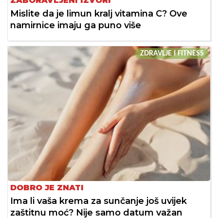
ZABORAVLJENI IZVORI
Mislite da je limun kralj vitamina C? Ove
namirnice imaju ga puno više
ZDRAVLJE I FITNESS
DOBRO JE ZNATI
Ima li vaša krema za sunčanje još uvijek
zaštitnu moć? Nije samo datum važan