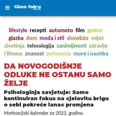
lifestyle
recepti
automoto
film
gastro
glazba
dom
moda i stil
showbizz
svijet
zivotinja
tehnologija
zanimljivosti
zdravlje
i fitness
znanost
putovanja
more i nautika
DA NOVOGODIŠNJE
ODLUKE NE OSTANU SAMO
ŽELJE
Psihologinja savjetuje: Samo
kontinuiran fokus na cjelovitu brigu
o sebi pokreće lanac promjena
Motivacijski kalendar za 2023. godinu