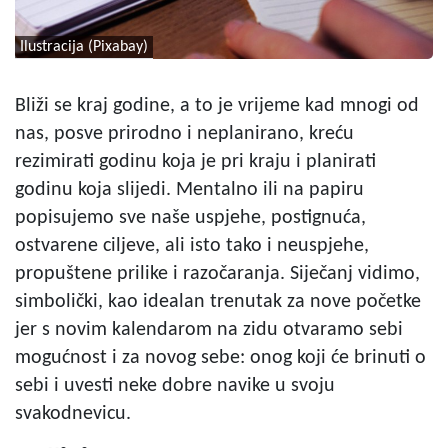
Ilustracija (Pixabay)
Bliži se kraj godine, a to je vrijeme kad mnogi od
nas, posve prirodno i neplanirano, kreću
rezimirati godinu koja je pri kraju i planirati
godinu koja slijedi. Mentalno ili na papiru
popisujemo sve naše uspjehe, postignuća,
ostvarene ciljeve, ali isto tako i neuspjehe,
propuštene prilike i razočaranja. Siječanj vidimo,
simbolički, kao idealan trenutak za nove početke
jer s novim kalendarom na zidu otvaramo sebi
mogućnost i za novog sebe: onog koji će brinuti o
sebi i uvesti neke dobre navike u svoju
svakodnevicu.