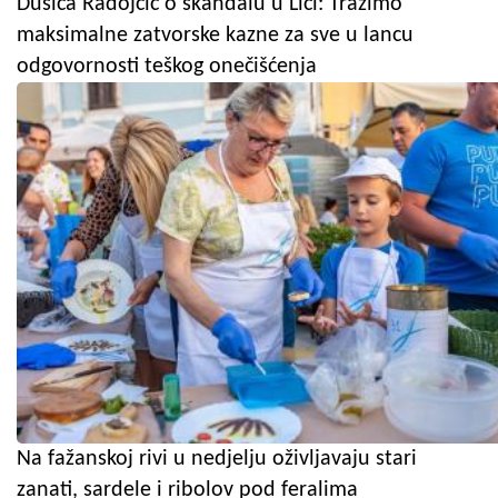
Dušica Radojčić o skandalu u Lici: Tražimo
maksimalne zatvorske kazne za sve u lancu
odgovornosti teškog onečišćenja
Na fažanskoj rivi u nedjelju oživljavaju stari
zanati, sardele i ribolov pod feralima