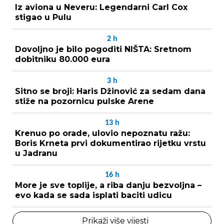
Iz aviona u Neveru: Legendarni Carl Cox
stigao u Pulu
2
h
Dovoljno je bilo pogoditi NIŠTA: Sretnom
dobitniku 80.000 eura
3
h
Sitno se broji: Haris Džinović za sedam dana
stiže na pozornicu pulske Arene
13
h
Krenuo po orade, ulovio nepoznatu ražu:
Boris Krneta prvi dokumentirao rijetku vrstu
u Jadranu
16
h
More je sve toplije, a riba danju bezvoljna –
evo kada se sada isplati baciti udicu
Prikaži više vijesti