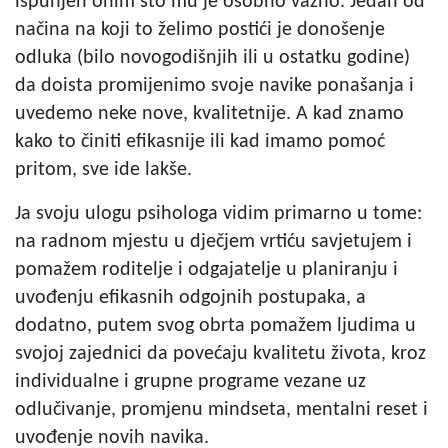
ispunjen onim što mu je osobno važno. Jedan od
načina na koji to želimo postići je donošenje
odluka (bilo novogodišnjih ili u ostatku godine)
da doista promijenimo svoje navike ponašanja i
uvedemo neke nove, kvalitetnije. A kad znamo
kako to činiti efikasnije ili kad imamo pomoć
pritom, sve ide lakše.
Ja svoju ulogu psihologa vidim primarno u tome:
na radnom mjestu u dječjem vrtiću savjetujem i
pomažem roditelje i odgajatelje u planiranju i
uvođenju efikasnih odgojnih postupaka, a
dodatno, putem svog obrta pomažem ljudima u
svojoj zajednici da povećaju kvalitetu života, kroz
individualne i grupne programe vezane uz
odlučivanje, promjenu mindseta, mentalni reset i
uvođenje novih navika.