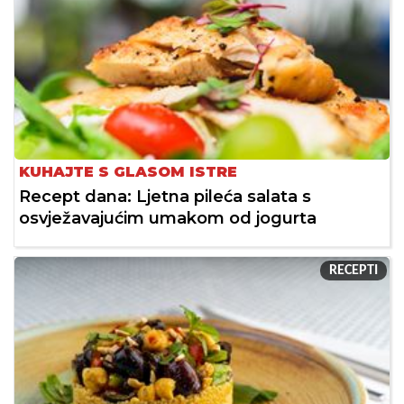
KUHAJTE S GLASOM ISTRE
Recept dana: Ljetna pileća salata s
osvježavajućim umakom od jogurta
RECEPTI