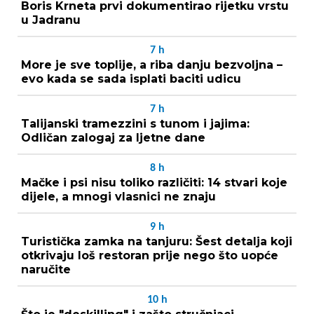
Boris Krneta prvi dokumentirao rijetku vrstu
u Jadranu
7
h
More je sve toplije, a riba danju bezvoljna –
evo kada se sada isplati baciti udicu
7
h
Talijanski tramezzini s tunom i jajima:
Odličan zalogaj za ljetne dane
8
h
Mačke i psi nisu toliko različiti: 14 stvari koje
dijele, a mnogi vlasnici ne znaju
9
h
Turistička zamka na tanjuru: Šest detalja koji
otkrivaju loš restoran prije nego što uopće
naručite
10
h