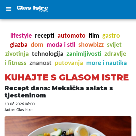
lifestyle
recepti
automoto
film
gastro
glazba
dom
moda i stil
showbizz
svijet
zivotinja
tehnologija
zanimljivosti
zdravlje
i fitness
znanost
putovanja
more i nautika
KUHAJTE S GLASOM ISTRE
Recept dana: Meksička salata s
tjesteninom
13.06.2026 06:00
Autor: Glas Istre