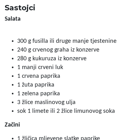
Sastojci
Salata
300 g
fusilla ili druge manje tjestenine
240 g
crvenog graha iz konzerve
280 g
kukuruza iz konzerve
1
manji crveni luk
1
crvena paprika
1
žuta paprika
1
zelena paprika
3 žlice
maslinovog ulja
sok 1 limete ili 2 žlice limunovog soka
Začini
1 žličica
mljevene slatke paprike