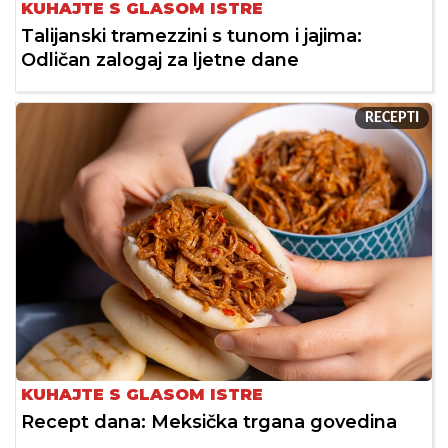
KUHAJTE S GLASOM ISTRE
Talijanski tramezzini s tunom i jajima:
Odličan zalogaj za ljetne dane
RECEPTI
KUHAJTE S GLASOM ISTRE
Recept dana: Meksička trgana govedina