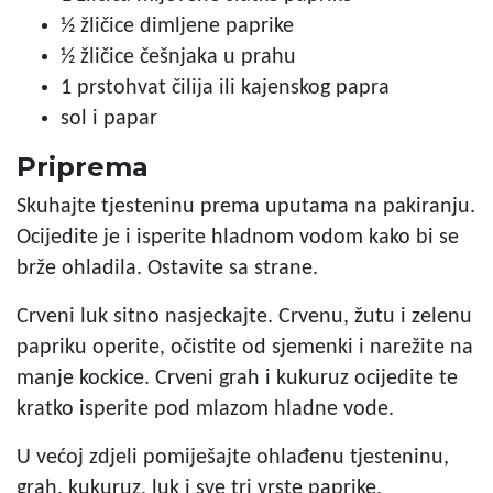
½ žličice
dimljene paprike
½ žličice
češnjaka u prahu
1 prstohvat
čilija ili kajenskog papra
sol i papar
Priprema
Skuhajte tjesteninu prema uputama na pakiranju.
Ocijedite je i isperite hladnom vodom kako bi se
brže ohladila. Ostavite sa strane.
Crveni luk sitno nasjeckajte. Crvenu, žutu i zelenu
papriku operite, očistite od sjemenki i narežite na
manje kockice. Crveni grah i kukuruz ocijedite te
kratko isperite pod mlazom hladne vode.
U većoj zdjeli pomiješajte ohlađenu tjesteninu,
grah, kukuruz, luk i sve tri vrste paprike.