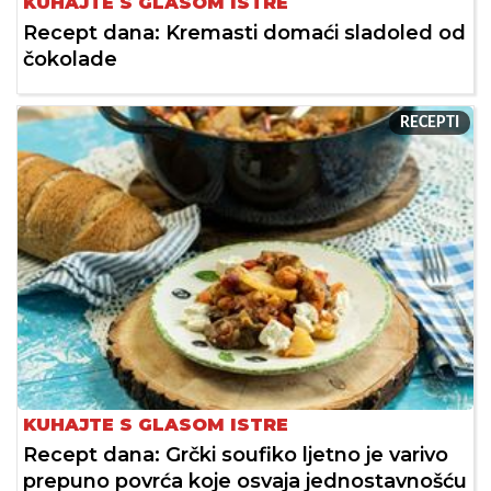
KUHAJTE S GLASOM ISTRE
Recept dana: Kremasti domaći sladoled od
čokolade
RECEPTI
KUHAJTE S GLASOM ISTRE
Recept dana: Grčki soufiko ljetno je varivo
prepuno povrća koje osvaja jednostavnošću