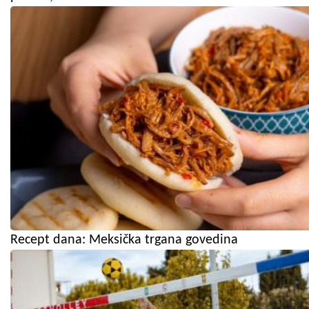
Recept dana: Meksička trgana govedina