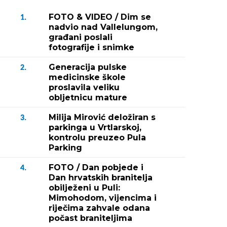
FOTO & VIDEO / Dim se
1.
nadvio nad Vallelungom,
građani poslali
fotografije i snimke
Generacija pulske
2.
medicinske škole
proslavila veliku
obljetnicu mature
Milija Mirović deložiran s
3.
parkinga u Vrtlarskoj,
kontrolu preuzeo Pula
Parking
FOTO / Dan pobjede i
4.
Dan hrvatskih branitelja
obilježeni u Puli:
Mimohodom, vijencima i
riječima zahvale odana
počast braniteljima