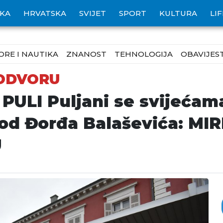
IKA
HRVATSKA
SVIJET
SPORT
KULTURA
LI
ORE I NAUTIKA
ZNANOST
TEHNOLOGIJA
OBAVIJEST
LODVORU
ULI Puljani se svijećama 
od Đorđa Balaševića: MI
U