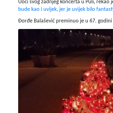
Uoči svog zadnjeg koncerta u Puli, rekao j
bude kao i uvijek, jer je uvijek bilo fantast
Đorđe Balašević preminuo je u 67. godin