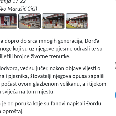
afija 1 / 22
ko Marušić Čiči)
ima dopro do srca mnogih generacija, Đorđa
noge koji su uz njegove pjesme odrasli te su
ežili brojne životne trenutke.
dvora, već su jučer, nakon objave vijesti o
i pjesnika, štovatelji njegova opusa zapalili
dali počast ovom glazbenom velikanu, a i tijekom
h svijeća na tom mjestu.
je od poruka koje su fanovi napisali Đorđu
a oproštaj.