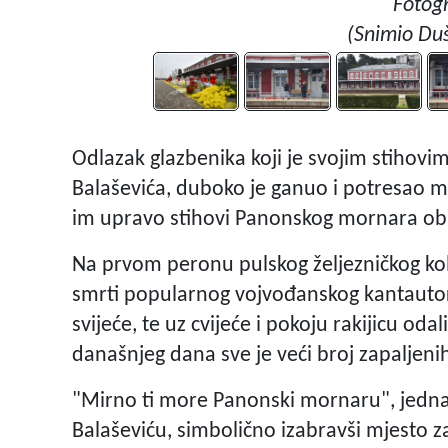
Fotogr
(Snimio Duš
Odlazak glazbenika koji je svojim stihov
Balaševića, duboko je ganuo i potresao m
im upravo stihovi Panonskog mornara obilj
Na prvom peronu pulskog željezničkog kolo
smrti popularnog vojvođanskog kantautora 
svijeće, te uz cvijeće i pokoju rakijicu o
današnjeg dana sve je veći broj zapaljeni
"Mirno ti more Panonski mornaru", jedna 
Balaševiću, simbolično izabravši mjesto z