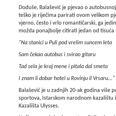
Doduše, Balašević je pjevao o autobusnoj 
teško je riječima parirati ovom velikom pjes
vjerno, često i vrlo romantičarski, ga jed
možda ponajbolje citirati jedan od tisuć
"Na stanici u Puli pod vrelim suncem leta
Sam čekao autobus i svirao gitaru
Tad sela je kraj mene i pitala dal smeta
I znam li dobar hotel u Rovinju il Vrsaru..."
Balašević je u zadnjih 20-ak godina više p
sportova, Istarskom narodnom kazalištu i n
Kazališta Ulysses.