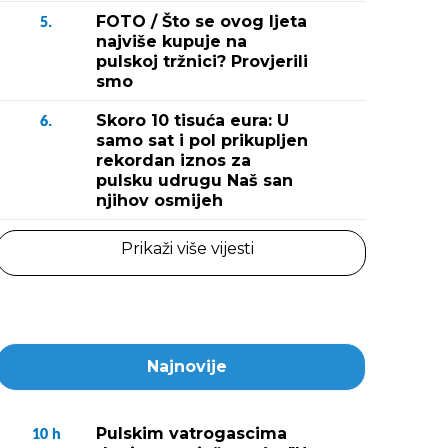
Fotografija 2 / 2
FOTO / Što se ovog ljeta
5.
(Snimio Duško Marušić
najviše kupuje na
pulskoj tržnici? Provjerili
smo
Skoro 10 tisuća eura: U
6.
samo sat i pol prikupljen
rekordan iznos za
pulsku udrugu Naš san
njihov osmijeh
Prikaži više vijesti
Najnovije
Pulskim vatrogascima
10
h