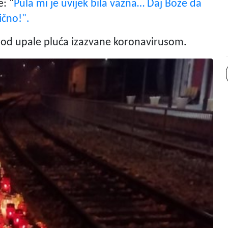
e: "
Pula mi je uvijek bila važna… Daj Bože da
ično!".
i od upale pluća izazvane koronavirusom.