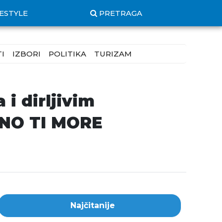
FESTYLE
PRETRAGA
I
IZBORI
POLITIKA
TURIZAM
i dirljivim
RNO TI MORE
Najčitanije