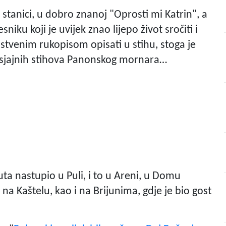
stanici, u dobro znanoj "Oprosti mi Katrin", a
niku koji je uvijek znao lijepo život sročiti i
instvenim rukopisom opisati u stihu, stoga je
a sjajnih stihova Panonskog mornara…
uta nastupio u Puli, i to u Areni, u Domu
a Kaštelu, kao i na Brijunima, gdje je bio gost