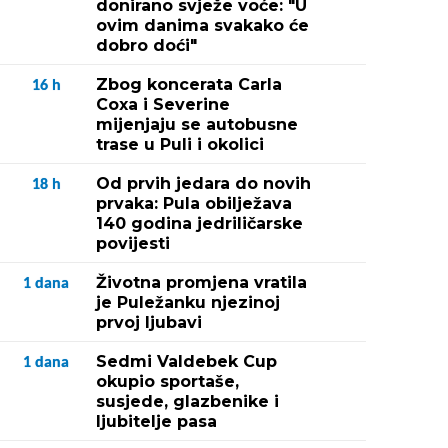
donirano svježe voće: "U
ovim danima svakako će
dobro doći"
Zbog koncerata Carla
16
h
Coxa i Severine
mijenjaju se autobusne
trase u Puli i okolici
Od prvih jedara do novih
18
h
prvaka: Pula obilježava
140 godina jedriličarske
povijesti
Životna promjena vratila
1
dana
je Puležanku njezinoj
prvoj ljubavi
Sedmi Valdebek Cup
1
dana
okupio sportaše,
susjede, glazbenike i
ljubitelje pasa