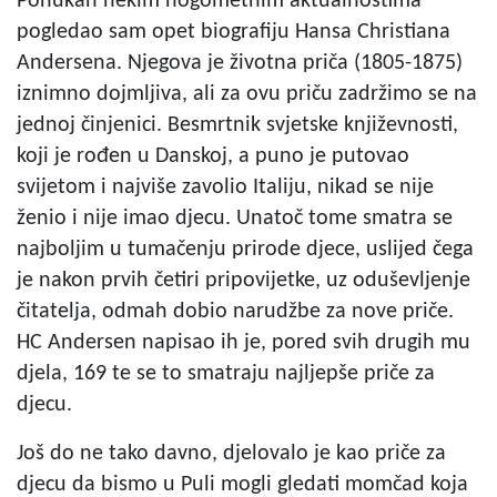
Ponukan nekim nogometnim aktualnostima
pogledao sam opet biografiju Hansa Christiana
Andersena. Njegova je životna priča (1805-1875)
iznimno dojmljiva, ali za ovu priču zadržimo se na
jednoj činjenici. Besmrtnik svjetske književnosti,
koji je rođen u Danskoj, a puno je putovao
svijetom i najviše zavolio Italiju, nikad se nije
ženio i nije imao djecu. Unatoč tome smatra se
najboljim u tumačenju prirode djece, uslijed čega
je nakon prvih četiri pripovijetke, uz oduševljenje
čitatelja, odmah dobio narudžbe za nove priče.
HC Andersen napisao ih je, pored svih drugih mu
djela, 169 te se to smatraju najljepše priče za
djecu.
Još do ne tako davno, djelovalo je kao priče za
djecu da bismo u Puli mogli gledati momčad koja