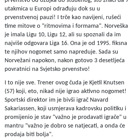
prvenstvo od ožujka do studenog, što znači da 7
utakmica u Europi odrađuju dok su u
prvenstvenoj pauzi! I trče kao navijeni, rušeći
time mitove o "ritmovima i formama". Norveška
je imala Ligu 10, Ligu 12, ali su spoznali da im
najviše odgovara Liga 16. Ona je od 1995. fiksna
te njihov nogomet samo napreduje. Sada su
Norvežani napokon, nakon gotovo 3 desetljeća
povratnici na Svjetsko prvenstvo!
I to nije sve. Trener ovog čuda je Kjetil Knutsen
(57) koji, eto, nikad nije igrao aktivno nogomet!
Sportski direktor im je bivši igrač Navard
Sakariassen, koji usmjerava kadrovsku politiku i
promijenio je stav "važno je prodavati igrače" u
mantru "važno je dobro se natjecati, a onda će
prodaja biti bolja".