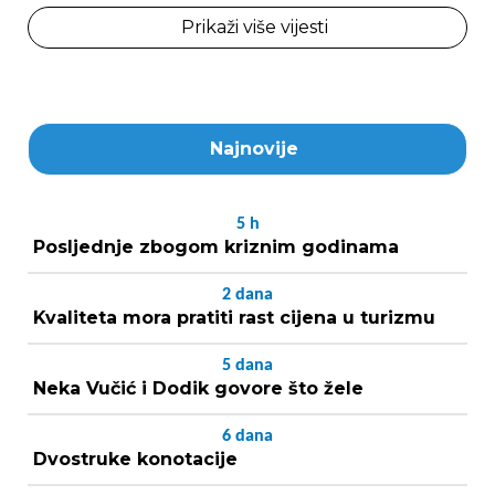
Prikaži više vijesti
Najnovije
5
h
Posljednje zbogom kriznim godinama
2
dana
Kvaliteta mora pratiti rast cijena u turizmu
5
dana
Neka Vučić i Dodik govore što žele
6
dana
Dvostruke konotacije