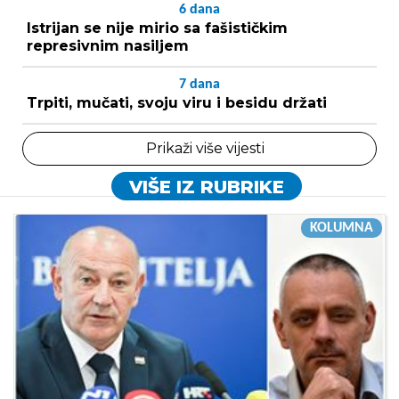
6
dana
Istrijan se nije mirio sa fašističkim
represivnim nasiljem
7
dana
Trpiti, mučati, svoju viru i besidu držati
Prikaži više vijesti
VIŠE IZ RUBRIKE
KOLUMNA