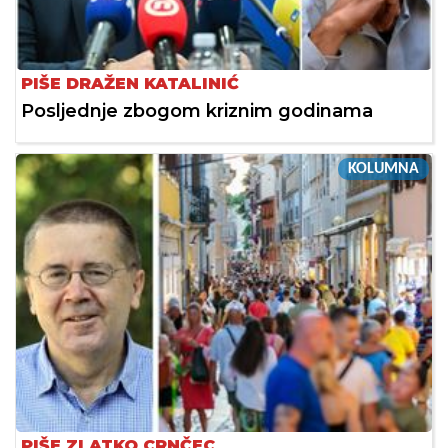
PIŠE DRAŽEN KATALINIĆ
Posljednje zbogom kriznim godinama
KOLUMNA
PIŠE ZLATKO CRNČEC