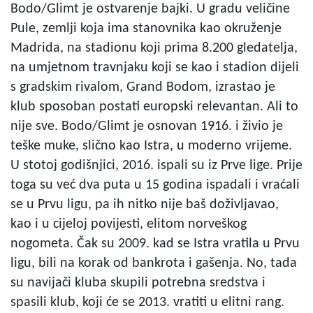
Bodo/Glimt je ostvarenje bajki. U gradu veličine
Pule, zemlji koja ima stanovnika kao okruženje
Madrida, na stadionu koji prima 8.200 gledatelja,
na umjetnom travnjaku koji se kao i stadion dijeli
s gradskim rivalom, Grand Bodom, izrastao je
klub sposoban postati europski relevantan. Ali to
nije sve. Bodo/Glimt je osnovan 1916. i živio je
teške muke, slično kao Istra, u moderno vrijeme.
U stotoj godišnjici, 2016. ispali su iz Prve lige. Prije
toga su već dva puta u 15 godina ispadali i vraćali
se u Prvu ligu, pa ih nitko nije baš doživljavao,
kao i u cijeloj povijesti, elitom norveškog
nogometa. Čak su 2009. kad se Istra vratila u Prvu
ligu, bili na korak od bankrota i gašenja. No, tada
su navijači kluba skupili potrebna sredstva i
spasili klub, koji će se 2013. vratiti u elitni rang.