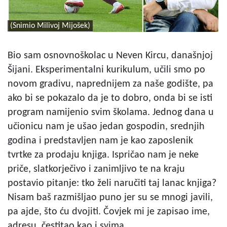
(Snimio Milivoj Mijošek)
Bio sam osnovnoškolac u Neven Kircu, današnjoj
Šijani. Eksperimentalni kurikulum, učili smo po
novom gradivu, naprednijem za naše godište, pa
ako bi se pokazalo da je to dobro, onda bi se isti
program namijenio svim školama. Jednog dana u
učionicu nam je ušao jedan gospodin, srednjih
godina i predstavljen nam je kao zaposlenik
tvrtke za prodaju knjiga. Ispričao nam je neke
priče, slatkorječivo i zanimljivo te na kraju
postavio pitanje: tko želi naručiti taj lanac knjiga?
Nisam baš razmišljao puno jer su se mnogi javili,
pa ajde, što ću dvojiti. Čovjek mi je zapisao ime,
adresu, čestitao kao i svima.