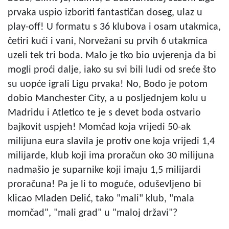
prvaka uspio izboriti fantastičan doseg, ulaz u
play-off! U formatu s 36 klubova i osam utakmica,
četiri kući i vani, Norvežani su prvih 6 utakmica
uzeli tek tri boda. Malo je tko bio uvjerenja da bi
mogli proći dalje, iako su svi bili ludi od sreće što
su uopće igrali Ligu prvaka! No, Bodo je potom
dobio Manchester City, a u posljednjem kolu u
Madridu i Atletico te je s devet boda ostvario
bajkovit uspjeh! Momčad koja vrijedi 50-ak
milijuna eura slavila je protiv one koja vrijedi 1,4
milijarde, klub koji ima proračun oko 30 milijuna
nadmašio je suparnike koji imaju 1,5 milijardi
proračuna! Pa je li to moguće, oduševljeno bi
klicao Mladen Delić, tako "mali" klub, "mala
momčad", "mali grad" u "maloj državi"?