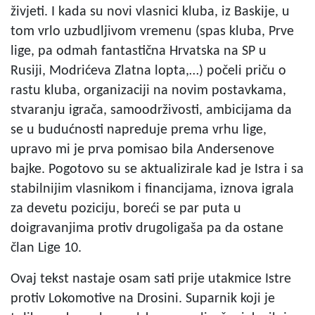
živjeti. I kada su novi vlasnici kluba, iz Baskije, u
tom vrlo uzbudljivom vremenu (spas kluba, Prve
lige, pa odmah fantastična Hrvatska na SP u
Rusiji, Modrićeva Zlatna lopta,…) počeli priču o
rastu kluba, organizaciji na novim postavkama,
stvaranju igrača, samoodrživosti, ambicijama da
se u budućnosti napreduje prema vrhu lige,
upravo mi je prva pomisao bila Andersenove
bajke. Pogotovo su se aktualizirale kad je Istra i sa
stabilnijim vlasnikom i financijama, iznova igrala
za devetu poziciju, boreći se par puta u
doigravanjima protiv drugoligaša pa da ostane
član Lige 10.
Ovaj tekst nastaje osam sati prije utakmice Istre
protiv Lokomotive na Drosini. Suparnik koji je