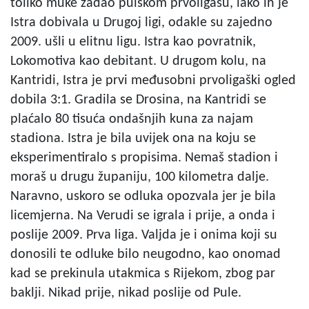
toliko muke zadao pulskom prvoligašu, iako ih je
Istra dobivala u Drugoj ligi, odakle su zajedno
2009. ušli u elitnu ligu. Istra kao povratnik,
Lokomotiva kao debitant. U drugom kolu, na
Kantridi, Istra je prvi međusobni prvoligaški ogled
dobila 3:1. Gradila se Drosina, na Kantridi se
plaćalo 80 tisuća ondašnjih kuna za najam
stadiona. Istra je bila uvijek ona na koju se
eksperimentiralo s propisima. Nemaš stadion i
moraš u drugu županiju, 100 kilometra dalje.
Naravno, uskoro se odluka opozvala jer je bila
licemjerna. Na Verudi se igrala i prije, a onda i
poslije 2009. Prva liga. Valjda je i onima koji su
donosili te odluke bilo neugodno, kao onomad
kad se prekinula utakmica s Rijekom, zbog par
baklji. Nikad prije, nikad poslije od Pule.