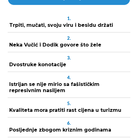
1.
Trpiti, mučati, svoju viru i besidu držati
2.
Neka Vučić i Dodik govore što žele
3.
Dvostruke konotacije
4.
Istrijan se nije mirio sa fašističkim
represivnim nasiljem
5.
Kvaliteta mora pratiti rast cijena u turizmu
6.
Posljednje zbogom kriznim godinama