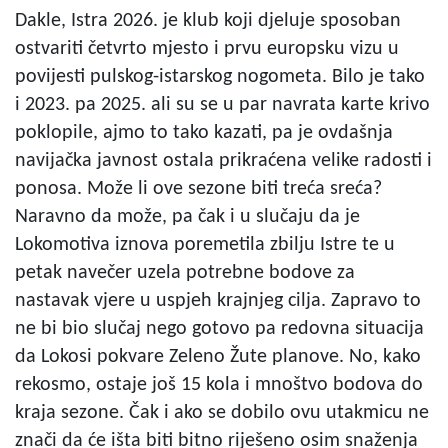
Dakle, Istra 2026. je klub koji djeluje sposoban
ostvariti četvrto mjesto i prvu europsku vizu u
povijesti pulskog-istarskog nogometa. Bilo je tako
i 2023. pa 2025. ali su se u par navrata karte krivo
poklopile, ajmo to tako kazati, pa je ovdašnja
navijačka javnost ostala prikraćena velike radosti i
ponosa. Može li ove sezone biti treća sreća?
Naravno da može, pa čak i u slučaju da je
Lokomotiva iznova poremetila zbilju Istre te u
petak navečer uzela potrebne bodove za
nastavak vjere u uspjeh krajnjeg cilja. Zapravo to
ne bi bio slučaj nego gotovo pa redovna situacija
da Lokosi pokvare Zeleno Žute planove. No, kako
rekosmo, ostaje još 15 kola i mnoštvo bodova do
kraja sezone. Čak i ako se dobilo ovu utakmicu ne
znači da će išta biti bitno riješeno osim snaženja