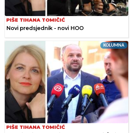
PIŠE TIHANA TOMIČIĆ
Novi predsjednik - novi HOO
KOLUMNA
PIŠE TIHANA TOMIČIĆ