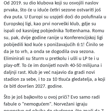
Od 2019. su dio klubova koji su osvojili naslov
prvaka, što će u iduće četiri sezone ostvariti još
dva puta. U Europi su uspjeli doći do polufinala u
Europskoj ligi, kao prvi norveški klub, gdje su
ispali od kasnijeg pobjednika Tottenhama. Romu
su, pak, dvije godine ranije u Konferencijskoj ligi
pobijedili kod kuće s ponižavajućih 6:1! Činilo se
da je to vrh, a onda se dogodila ova sezona.
Eliminirali su Sturm u pretkolu i ušli u LP te i u
play-off. To će im donijeti novih 40-50 milijuna i
daljnji rast. Klub je već najavio da gradi novi
stadion za sebe, i to za 10 tisuća gledatelja, a koji
će biti dovršen 2027. godine.
Što je još bajkovito u ovoj priči? Evo samo radi
fabule o "nemogućem". Norvežani igraju