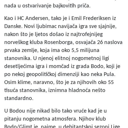
nada u ostvarivanje bajkovitih priča.
Kao i HC Andersen, tako je i Emil Frederiksen iz
Danske. Novi ljubimac navijača igra sve sjajnije,
nakon što je ljetos došao iz najtrofejnijeg
norveškog kluba Rosenborga, osvajača 26 naslova
prvaka zemlje, koja ima oko 5,5 milijuna
stanovnika. U njenoj elitnoj nogometnoj ligi
desetljećima igra i momčad iz grada Bodo, koji je
po nekoj geopolitičkoj dimenziji kao neka Pula.
Osim klime, naravno, što je za njihovih oko 55
tisuća stanovnika, iznimna hladnoća nešto
standardno.
U Bodou nije nikad bilo tako vruće kad je u
pitanju nogometna atmosfera. Njihov klub
Bodo/Glimt je, naime, u debitantskoj sezoni Lige