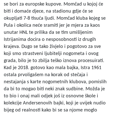
se bori za europske kupove. Momčad u kojoj će
biti i domaće djece, na stadionu gdje će se
okupljati 7-8 tisuća ljudi. Momčad kluba kojeg se
Pula i okolica neće sramiti jer je mjera za kaos
unutar HNL te prilika da se tim umišljenim
Istrijanima docira o nesposobnosti iz drugih
krajeva. Dugo se tako živjelo i pogotovo za sve
koji smo strastveni ljubitelji nogometa i ovog
grada, bilo je to zbilja teško iznova procesuirati.
Kad je 2018. gotovo kao mala bajka, Istra 1961
ostala prvoligašem na korak od stečaja i
nestajanja s karte nogometnih klubova, pomislih
da bi to mogao biti neki znak sudbine. Možda je
to bio i onaj mali odjek još iz osnovne škole i
kolekcije Andersenovih bajki, koji je uvijek nudio
bijeg od realnosti kako bi se sa njome moglo