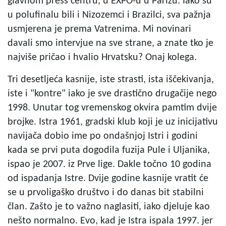
glavnom press centru, u EXPO-u u Parizu. Iako su
u polufinalu bili i Nizozemci i Brazilci, sva pažnja
usmjerena je prema Vatrenima. Mi novinari
davali smo intervjue na sve strane, a znate tko je
najviše pričao i hvalio Hrvatsku? Onaj kolega.
Tri desetljeća kasnije, iste strasti, ista iščekivanja,
iste i "kontre" iako je sve drastično drugačije nego
1998. Unutar tog vremenskog okvira pamtim dvije
brojke. Istra 1961, gradski klub koji je uz inicijativu
navijača dobio ime po ondašnjoj Istri i godini
kada se prvi puta dogodila fuzija Pule i Uljanika,
ispao je 2007. iz Prve lige. Dakle točno 10 godina
od ispadanja Istre. Dvije godine kasnije vratit će
se u prvoligaško društvo i do danas bit stabilni
član. Zašto je to važno naglasiti, iako djeluje kao
nešto normalno. Evo, kad je Istra ispala 1997. jer