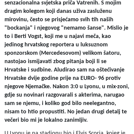
senzacionalna svjetska priča Vatrenih. S mojim
dragim kolegom koji danas uživa zasluženu
mirovinu, često se prisjećamo svih tih naših
"bockanja" i njegovog "nemamo šanse". Mislio je
to i Berti Vogst, koji me u najavi meča, kao
jedinog hrvatskog reportera u luksuznom
sponzorskom (Mercedesovom) velikom šatoru,
nastojao ismijavati zbog pitanja boji li se
Hrvatske i sudbine. Aludirao sam na oštećivanje
Hrvatske dvije godine prije na EURO- 96 protiv
njegove Njemačke. Nakon 3:0 u Lyonu, u mix-zoni,
gdje su novinari razgovarali s akterima, narugao
sam se njemu, i koliko god bilo neelegantno,
nisam to htio propustiti. No jedan drugi detalj te
večeri bio mi je lokalno zanimljiv.
U Lyonu je na stadionu bio i Elvis Scoria, kojeg je