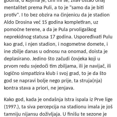
godina, u kojima je, čini mi se, žilav ostao onaj
mentalitet prema Puli, a to je "samo da je biti
protiv". I to bez obzira na činjenicu da je stadion
Aldo Drosina već 15 godina kompletiran, uz
pomoćne terene, a da je Pula prvoligaškog
neprekidnog statusa 17 godina. Uspoređivati Pulu
kao grad, i njen stadion, i nogometne domete, i
ine zbilje danas u odnosu na onomad, doista je
deplasirano. Jedino što začudi čovjeka koji u
prvom redu svjedoči tim zbiljama, ili je navijač, ili
logično simpatizira klub i svoj grad, to je da što
god se napravi bolje nego prije, ta struja(nja)
kontra stava a priori, ne jenjava.
Kako god, kada je ondašnja Istra ispala iz Prve lige
(1997.), ta siva percepcija na stadionu imala je još
tamniju nijansu doživljaja. U finišu te sezone je