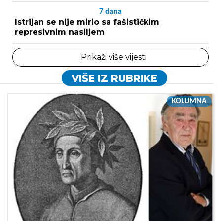
7
dana
Istrijan se nije mirio sa fašističkim
represivnim nasiljem
Prikaži više vijesti
VIŠE IZ RUBRIKE
KOLUMNA