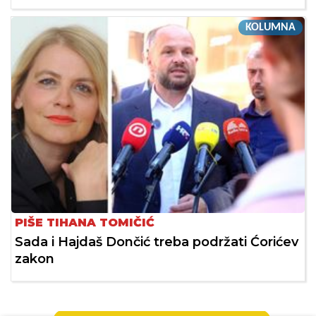
KOLUMNA
PIŠE TIHANA TOMIČIĆ
Sada i Hajdaš Dončić treba podržati Ćorićev
zakon