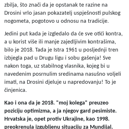
zbilja, što znači da je opstanak te razine na
Drosini vrlo jasan pokazatelj uspješnosti pulskog
nogometa, pogotovo u odnosu na tradicije.
Jedini put kada je izgledalo da će sve otići kontra,
a u korist više ili manje zajedljivim kontrašima,
bilo je 2018. Tada je Istra 1961 u posljednji tren
izbjegla pad u Drugu ligu i sobu gašenja! Sve
nakon toga, uz stabilnog vlasnika, kojeg bi u
navedenim posrnulim sredinama nasušno voljeli
imati, na Drosini djeluje u napredovanju! To je
činjenica.
Kao i ona da je 2018. "moj kolega" preuzeo
poziciju optimizma, a ja njegov gard pesimiste.
Hrvatska je, opet protiv Ukrajine, kao 1998.
preokrenula izgubljenu situaciju za Mundijal.