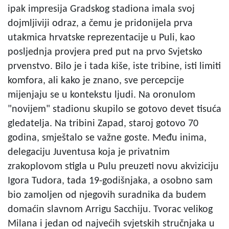
ipak impresija Gradskog stadiona imala svoj
dojmljiviji odraz, a čemu je pridonijela prva
utakmica hrvatske reprezentacije u Puli, kao
posljednja provjera pred put na prvo Svjetsko
prvenstvo. Bilo je i tada kiše, iste tribine, isti limiti
komfora, ali kako je znano, sve percepcije
mijenjaju se u kontekstu ljudi. Na oronulom
"novijem" stadionu skupilo se gotovo devet tisuća
gledatelja. Na tribini Zapad, staroj gotovo 70
godina, smještalo se važne goste. Među inima,
delegaciju Juventusa koja je privatnim
zrakoplovom stigla u Pulu preuzeti novu akviziciju
Igora Tudora, tada 19-godišnjaka, a osobno sam
bio zamoljen od njegovih suradnika da budem
domaćin slavnom Arrigu Sacchiju. Tvorac velikog
Milana i jedan od najvećih svjetskih stručnjaka u