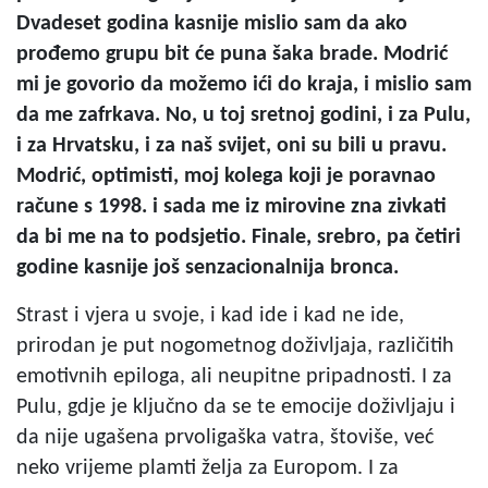
Dvadeset godina kasnije mislio sam da ako
prođemo grupu bit će puna šaka brade. Modrić
mi je govorio da možemo ići do kraja, i mislio sam
da me zafrkava. No, u toj sretnoj godini, i za Pulu,
i za Hrvatsku, i za naš svijet, oni su bili u pravu.
Modrić, optimisti, moj kolega koji je poravnao
račune s 1998. i sada me iz mirovine zna zivkati
da bi me na to podsjetio. Finale, srebro, pa četiri
godine kasnije još senzacionalnija bronca.
Strast i vjera u svoje, i kad ide i kad ne ide,
prirodan je put nogometnog doživljaja, različitih
emotivnih epiloga, ali neupitne pripadnosti. I za
Pulu, gdje je ključno da se te emocije doživljaju i
da nije ugašena prvoligaška vatra, štoviše, već
neko vrijeme plamti želja za Europom. I za