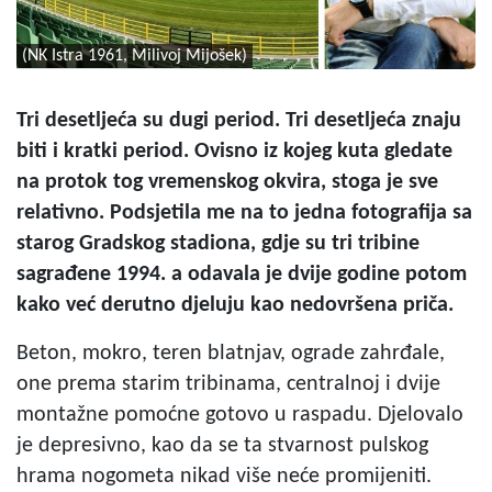
(NK Istra 1961, Milivoj Mijošek)
Tri desetljeća su dugi period. Tri desetljeća znaju
biti i kratki period. Ovisno iz kojeg kuta gledate
na protok tog vremenskog okvira, stoga je sve
relativno. Podsjetila me na to jedna fotografija sa
starog Gradskog stadiona, gdje su tri tribine
sagrađene 1994. a odavala je dvije godine potom
kako već derutno djeluju kao nedovršena priča.
Beton, mokro, teren blatnjav, ograde zahrđale,
one prema starim tribinama, centralnoj i dvije
montažne pomoćne gotovo u raspadu. Djelovalo
je depresivno, kao da se ta stvarnost pulskog
hrama nogometa nikad više neće promijeniti.