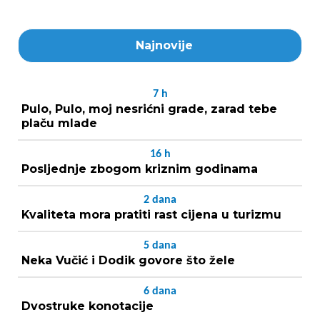
Najnovije
7
h
Pulo, Pulo, moj nesrićni grade, zarad tebe
plaču mlade
16
h
Posljednje zbogom kriznim godinama
2
dana
Kvaliteta mora pratiti rast cijena u turizmu
5
dana
Neka Vučić i Dodik govore što žele
6
dana
Dvostruke konotacije