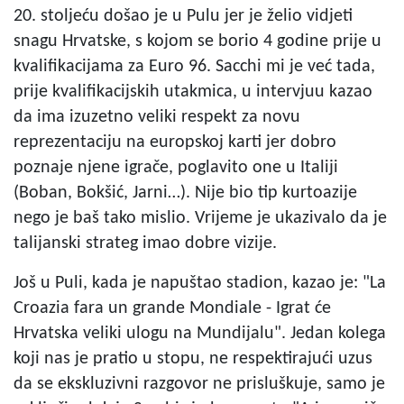
20. stoljeću došao je u Pulu jer je želio vidjeti
snagu Hrvatske, s kojom se borio 4 godine prije u
kvalifikacijama za Euro 96. Sacchi mi je već tada,
prije kvalifikacijskih utakmica, u intervjuu kazao
da ima izuzetno veliki respekt za novu
reprezentaciju na europskoj karti jer dobro
poznaje njene igrače, poglavito one u Italiji
(Boban, Bokšić, Jarni…). Nije bio tip kurtoazije
nego je baš tako mislio. Vrijeme je ukazivalo da je
talijanski strateg imao dobre vizije.
Još u Puli, kada je napuštao stadion, kazao je: "La
Croazia fara un grande Mondiale - Igrat će
Hrvatska veliki ulogu na Mundijalu". Jedan kolega
koji nas je pratio u stopu, ne respektirajući uzus
da se ekskluzivni razgovor ne prisluškuje, samo je