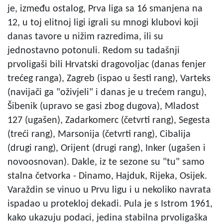
je, između ostalog, Prva liga sa 16 smanjena na
12, u toj elitnoj ligi igrali su mnogi klubovi koji
danas tavore u nižim razredima, ili su
jednostavno potonuli. Redom su tadašnji
prvoligaši bili Hrvatski dragovoljac (danas fenjer
trećeg ranga), Zagreb (ispao u šesti rang), Varteks
(navijači ga "oživjeli" i danas je u trećem rangu),
Šibenik (upravo se gasi zbog dugova), Mladost
127 (ugašen), Zadarkomerc (četvrti rang), Segesta
(treći rang), Marsonija (četvrti rang), Cibalija
(drugi rang), Orijent (drugi rang), Inker (ugašen i
novoosnovan). Dakle, iz te sezone su "tu" samo
stalna četvorka - Dinamo, Hajduk, Rijeka, Osijek.
Varaždin se vinuo u Prvu ligu i u nekoliko navrata
ispadao u protekloj dekadi. Pula je s Istrom 1961,
kako ukazuju podaci, jedina stabilna prvoligaška