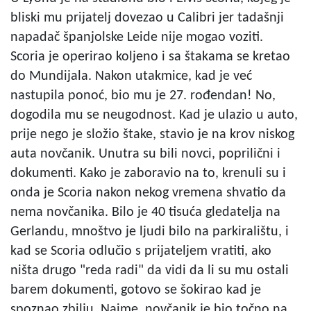
bliski mu prijatelj dovezao u Calibri jer tadašnji
napadač španjolske Leide nije mogao voziti.
Scoria je operirao koljeno i sa štakama se kretao
do Mundijala. Nakon utakmice, kad je već
nastupila ponoć, bio mu je 27. rođendan! No,
dogodila mu se neugodnost. Kad je ulazio u auto,
prije nego je složio štake, stavio je na krov niskog
auta novčanik. Unutra su bili novci, poprilični i
dokumenti. Kako je zaboravio na to, krenuli su i
onda je Scoria nakon nekog vremena shvatio da
nema novčanika. Bilo je 40 tisuća gledatelja na
Gerlandu, mnoštvo je ljudi bilo na parkiralištu, i
kad se Scoria odlučio s prijateljem vratiti, ako
ništa drugo "reda radi" da vidi da li su mu ostali
barem dokumenti, gotovo se šokirao kad je
spoznao zbilju. Naime, novčanik je bio točno na