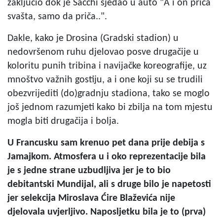
zaključio dok je Sacchi sjedao u auto "A i on priča
svašta, samo da priča..".
Dakle, kako je Drosina (Gradski stadion) u
nedovršenom ruhu djelovao posve drugačije u
koloritu punih tribina i navijačke koreografije, uz
mnoštvo važnih gostiju, a i one koji su se trudili
obezvrijediti (do)gradnju stadiona, tako se moglo
još jednom razumjeti kako bi zbilja na tom mjestu
mogla biti drugačija i bolja.
U Francusku sam krenuo pet dana prije debija s
Jamajkom. Atmosfera u i oko reprezentacije bila
je s jedne strane uzbudljiva jer je to bio
debitantski Mundijal, ali s druge bilo je napetosti
jer selekcija Miroslava Ćire Blaževića nije
djelovala uvjerljivo. Naposljetku bila je to (prva)