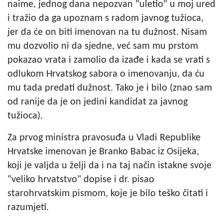
naime, jednog dana nepozvan "uletio" u moj ured
i tražio da ga upoznam s radom javnog tužioca,
jer da će on biti imenovan na tu dužnost. Nisam
mu dozvolio ni da sjedne, već sam mu prstom
pokazao vrata i zamolio da izađe i kada se vrati s
odlukom Hrvatskog sabora o imenovanju, da ću
mu tada predati dužnost. Tako je i bilo (znao sam
od ranije da je on jedini kandidat za javnog
tužioca).
Za prvog ministra pravosuđa u Vladi Republike
Hrvatske imenovan je Branko Babac iz Osijeka,
koji je valjda u želji da i na taj način istakne svoje
"veliko hrvatstvo" dopise i dr. pisao
starohrvatskim pismom, koje je bilo teško čitati i
razumjeti.