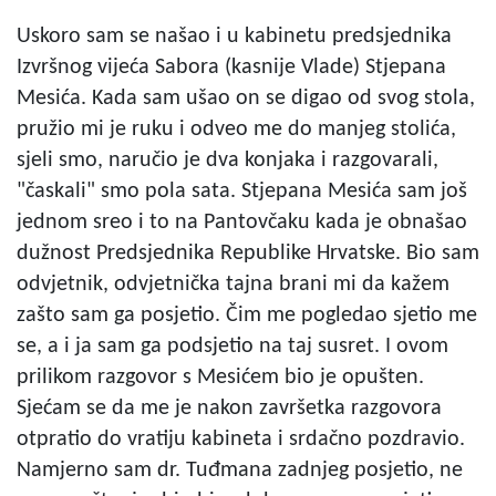
Uskoro sam se našao i u kabinetu predsjednika
Izvršnog vijeća Sabora (kasnije Vlade) Stjepana
Mesića. Kada sam ušao on se digao od svog stola,
pružio mi je ruku i odveo me do manjeg stolića,
sjeli smo, naručio je dva konjaka i razgovarali,
"časkali" smo pola sata. Stjepana Mesića sam još
jednom sreo i to na Pantovčaku kada je obnašao
dužnost Predsjednika Republike Hrvatske. Bio sam
odvjetnik, odvjetnička tajna brani mi da kažem
zašto sam ga posjetio. Čim me pogledao sjetio me
se, a i ja sam ga podsjetio na taj susret. I ovom
prilikom razgovor s Mesićem bio je opušten.
Sjećam se da me je nakon završetka razgovora
otpratio do vratiju kabineta i srdačno pozdravio.
Namjerno sam dr. Tuđmana zadnjeg posjetio, ne