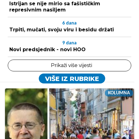
Istrijan se nije mirio sa fašističkim
represivnim nasiljem
6
dana
Trpiti, mučati, svoju viru i besidu držati
9
dana
Novi predsjednik - novi HOO
Prikaži više vijesti
VIŠE IZ RUBRIKE
KOLUMNA