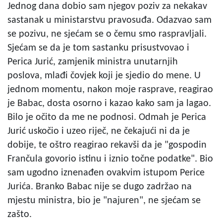
Jednog dana dobio sam njegov poziv za nekakav
sastanak u ministarstvu pravosuđa. Odazvao sam
se pozivu, ne sjećam se o čemu smo raspravljali.
Sjećam se da je tom sastanku prisustvovao i
Perica Jurić, zamjenik ministra unutarnjih
poslova, mlađi čovjek koji je sjedio do mene. U
jednom momentu, nakon moje rasprave, reagirao
je Babac, dosta osorno i kazao kako sam ja lagao.
Bilo je očito da me ne podnosi. Odmah je Perica
Jurić uskočio i uzeo riječ, ne čekajući ni da je
dobije, te oštro reagirao rekavši da je "gospodin
Frančula govorio istinu i iznio točne podatke". Bio
sam ugodno iznenađen ovakvim istupom Perice
Jurića. Branko Babac nije se dugo zadržao na
mjestu ministra, bio je "najuren", ne sjećam se
zašto.