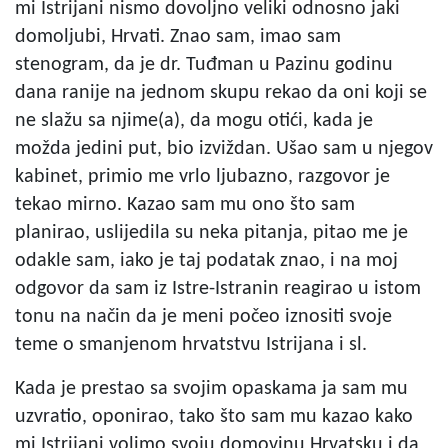
mi Istrijani nismo dovoljno veliki odnosno jaki
domoljubi, Hrvati. Znao sam, imao sam
stenogram, da je dr. Tuđman u Pazinu godinu
dana ranije na jednom skupu rekao da oni koji se
ne slažu sa njime(a), da mogu otići, kada je
možda jedini put, bio izviždan. Ušao sam u njegov
kabinet, primio me vrlo ljubazno, razgovor je
tekao mirno. Kazao sam mu ono što sam
planirao, uslijedila su neka pitanja, pitao me je
odakle sam, iako je taj podatak znao, i na moj
odgovor da sam iz Istre-Istranin reagirao u istom
tonu na način da je meni počeo iznositi svoje
teme o smanjenom hrvatstvu Istrijana i sl.
Kada je prestao sa svojim opaskama ja sam mu
uzvratio, oponirao, tako što sam mu kazao kako
mi Istrijani volimo svoju domovinu Hrvatsku i da