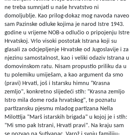
ne treba sumnjati u naše hrvatstvo ni
domoljublje. Kao prilog-dokaz mog navoda naveo
sam Pazinske odluke kojima je narod Istre 1943.
godine u vrijeme NOB-a odlučio o pripojenju Istre
Hrvatskoj. Vrlo visoki postotak Istrana koji su
glasali za odcjepljenje Hrvatske od Jugoslavije i za
njezinu samostalnost, kao i veliki odaziv Istrana u
domovinskom ratu. Nisam propustio priliku da u
tu polemiku umiješam, a kao argument da smo
(pravi) Hrvati, još i Istarsku himnu "Krasna
zemljo", konkretno slijedeći stih: "Krasna zemljo
Istro mila dome roda hrvatskog", te poznatu
partizansku pjesmu mladog partizana Nella
Milottija "Marš istarskih brigada" u kojoj je i stih:
"Mi smo pak Istrani, Hrvati pravi". Na kraju sam
se pozvao na Sutivanac, Varož i svoju familiju-