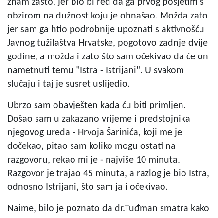
znam zašto, jer bio bi red da ga prvog posjetim s
obzirom na dužnost koju je obnašao. Možda zato
jer sam ga htio podrobnije upoznati s aktivnošću
Javnog tužilaštva Hrvatske, pogotovo zadnje dvije
godine, a možda i zato što sam očekivao da će on
nametnuti temu "Istra - Istrijani". U svakom
slučaju i taj je susret uslijedio.
Ubrzo sam obavješten kada ću biti primljen.
Došao sam u zakazano vrijeme i predstojnika
njegovog ureda - Hrvoja Šarinića, koji me je
dočekao, pitao sam koliko mogu ostati na
razgovoru, rekao mi je - najviše 10 minuta.
Razgovor je trajao 45 minuta, a razlog je bio Istra,
odnosno Istrijani, što sam ja i očekivao.
Naime, bilo je poznato da dr.Tuđman smatra kako