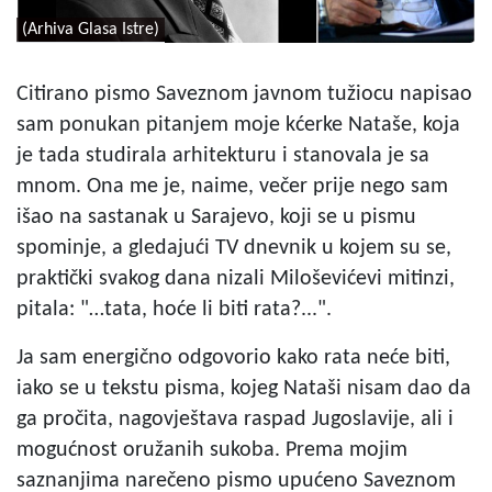
(Arhiva Glasa Istre)
Citirano pismo Saveznom javnom tužiocu napisao
sam ponukan pitanjem moje kćerke Nataše, koja
je tada studirala arhitekturu i stanovala je sa
mnom. Ona me je, naime, večer prije nego sam
išao na sastanak u Sarajevo, koji se u pismu
spominje, a gledajući TV dnevnik u kojem su se,
praktički svakog dana nizali Miloševićevi mitinzi,
pitala: "…tata, hoće li biti rata?...".
Ja sam energično odgovorio kako rata neće biti,
iako se u tekstu pisma, kojeg Nataši nisam dao da
ga pročita, nagovještava raspad Jugoslavije, ali i
mogućnost oružanih sukoba. Prema mojim
saznanjima narečeno pismo upućeno Saveznom