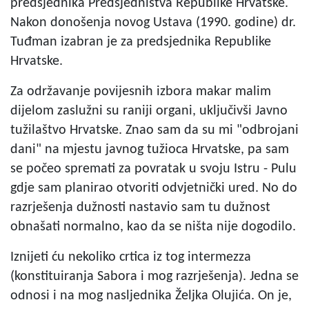
predsjednika Predsjedništva Republike Hrvatske.
Nakon donošenja novog Ustava (1990. godine) dr.
Tuđman izabran je za predsjednika Republike
Hrvatske.
Za održavanje povijesnih izbora makar malim
dijelom zaslužni su raniji organi, uključivši Javno
tužilaštvo Hrvatske. Znao sam da su mi "odbrojani
dani" na mjestu javnog tužioca Hrvatske, pa sam
se počeo spremati za povratak u svoju Istru - Pulu
gdje sam planirao otvoriti odvjetnički ured. No do
razrješenja dužnosti nastavio sam tu dužnost
obnašati normalno, kao da se ništa nije dogodilo.
Iznijeti ću nekoliko crtica iz tog intermezza
(konstituiranja Sabora i mog razrješenja). Jedna se
odnosi i na mog nasljednika Željka Olujića. On je,