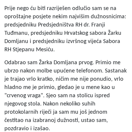
Prije nego ću biti razriješen odlučio sam se na
oproštajne posjete nekim najvišim dužnosnicima:
predsjedniku Predsjedništva RH dr. Franji
Tuđmanu, predsjedniku Hrvatskog sabora Žarku
Domljanu i predsjedniku izvršnog vijeća Sabora
RH Stjepanu Mesiću.
Odabrao sam Žarka Domljana prvog. Primio me
ubrzo nakon molbe upućene telefonom. Sastanak
je trajao vrlo kratko, ničim me nije ponudio, vrlo
hladno me je primio, gledao je u mene kao u
"crvenog vraga". Sjeo sam na stolicu ispred
njegovog stola. Nakon nekoliko suhih
protokolarnih riječi ja sam mu još jednom
čestitao na izabranoj dužnosti, ustao sam,
pozdravio i izašao.