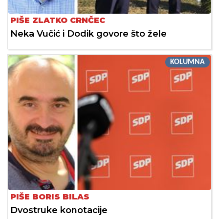
PIŠE ZLATKO CRNČEC
Neka Vučić i Dodik govore što žele
KOLUMNA
PIŠE BORIS BILAS
Dvostruke konotacije