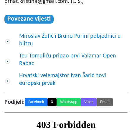
prhat.kristina@gmail.com
. (L. S.)
Povezane vijesti
Miroslav Žufić i Bruno Purini pobjednici u
blitzu
Teu Tomuliću pripao prvi Valamar Open
Rabac
Hrvatski velemajstor Ivan Šarić novi
europski prvak
Podijeli:
Facebook
X
WhatsApp
Viber
Email