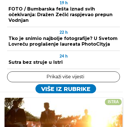
19
h
FOTO / Bumbarska fešta iznad svih
očekivanja: Dražen Zečić raspjevao prepun
Vodnjan
22
h
Tko je snimio najbolje fotografije? U Svetom
Lovreču proglašenje laureata PhotoCityja
24
h
Sutra bez struje u Istri
Prikaži više vijesti
VIŠE IZ RUBRIKE
ISTRA