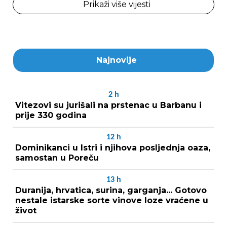
Prikaži više vijesti
Najnovije
2
h
Vitezovi su jurišali na prstenac u Barbanu i
prije 330 godina
12
h
Dominikanci u Istri i njihova posljednja oaza,
samostan u Poreču
13
h
Duranija, hrvatica, surina, garganja... Gotovo
nestale istarske sorte vinove loze vraćene u
život