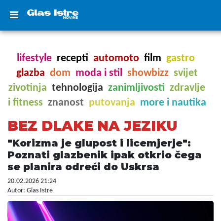
lifestyle
recepti
automoto
film
gastro
glazba
dom
moda i stil
showbizz
svijet
zivotinja
tehnologija
zanimljivosti
zdravlje
i fitness
znanost
putovanja
more i nautika
BEZ DLAKE NA JEZIKU
"Korizma je glupost i licemjerje":
Poznati glazbenik ipak otkrio čega
se planira odreći do Uskrsa
20.02.2026 21:24
Autor: Glas Istre