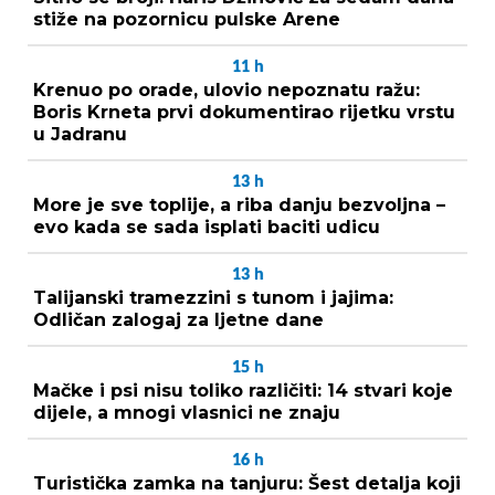
stiže na pozornicu pulske Arene
11
h
Krenuo po orade, ulovio nepoznatu ražu:
Boris Krneta prvi dokumentirao rijetku vrstu
u Jadranu
13
h
More je sve toplije, a riba danju bezvoljna –
evo kada se sada isplati baciti udicu
13
h
Talijanski tramezzini s tunom i jajima:
Odličan zalogaj za ljetne dane
15
h
Mačke i psi nisu toliko različiti: 14 stvari koje
dijele, a mnogi vlasnici ne znaju
16
h
Turistička zamka na tanjuru: Šest detalja koji