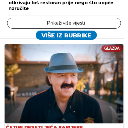
otkrivaju loš restoran prije nego što uopće
naručite
Prikaži više vijesti
VIŠE IZ RUBRIKE
GLAZBA
ČETIRI DESETLJEĆA KARIJERE