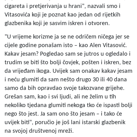
cigareta i pretjerivanja u hrani", nazvali smo i
Vitasovića koji je poznat kao jedan od rijetkih
glazbenika koji je sasvim iskren i otvoren.
"U vrijeme korizme ja se ne odričem ničega jer se
cijele godine ponašam isto – kao Alen Vitasović.
Kakav jesam? Pogledao sam se jutros u ogledalo i
trudim se biti što bolji čovjek, pošten i iskren, bez
da vrijeđam ikoga. Uvijek sam onakav kakav jesam
i neću glumiti da sam nešto drugo 30 ili 40 dana
samo da bih opravdao svoje takozvane grijehe.
Grešan sam, kao i svi ljudi, ali ne želim u tih
nekoliko tjedana glumiti nekoga tko će ispasti bolji
nego što jest. Ja sam ono što jesam – i tako će
uvijek biti", poručio je još lani istarski glazbenik
na svojoj društvenoj mreži.