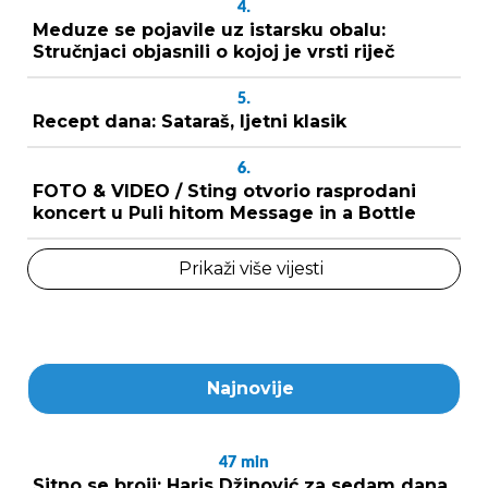
4.
Meduze se pojavile uz istarsku obalu:
Stručnjaci objasnili o kojoj je vrsti riječ
5.
Recept dana: Sataraš, ljetni klasik
6.
FOTO & VIDEO / Sting otvorio rasprodani
koncert u Puli hitom Message in a Bottle
Prikaži više vijesti
Najnovije
47
min
Sitno se broji: Haris Džinović za sedam dana