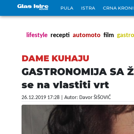
PULA
ISTRA
CRNA KRON
lifestyle
recepti
automoto
film
gastr
DAME KUHAJU
GASTRONOMIJA SA ŽE
se na vlastiti vrt
26.12.2019 17:28
| Autor: Davor ŠIŠOVIĆ