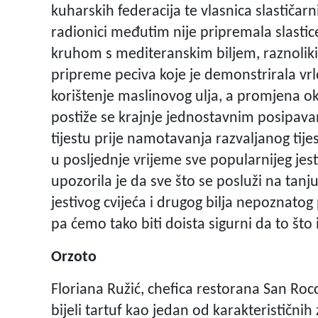
kuharskih federacija te vlasnica slastičar
radionici međutim nije pripremala slasti
kruhom s mediteranskim biljem, raznoliki
pripreme peciva koje je demonstrirala vr
korištenje maslinovog ulja, a promjena ok
postiže se krajnje jednostavnim posipavan
tijestu prije namotavanja razvaljanog tijes
u posljednje vrijeme sve popularnijeg jes
upozorila je da sve što se posluži na tanj
jestivog cvijeća i drugog bilja nepoznatog p
pa ćemo tako biti doista sigurni da to što
Orzoto
Floriana Ružić, chefica restorana San Rocco
bijeli tartuf kao jedan od karakteristični