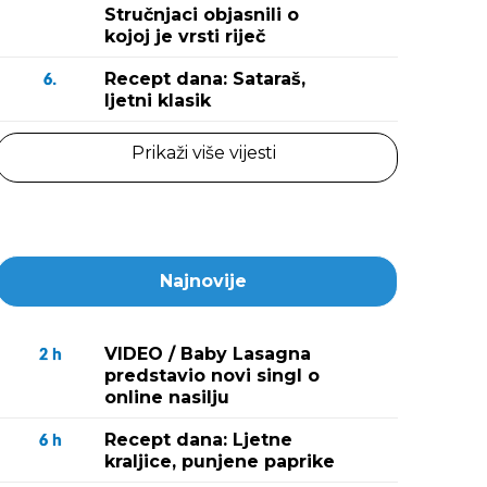
Stručnjaci objasnili o
kojoj je vrsti riječ
Recept dana: Sataraš,
6.
ljetni klasik
Prikaži više vijesti
Najnovije
VIDEO / Baby Lasagna
2
h
predstavio novi singl o
online nasilju
Recept dana: Ljetne
6
h
kraljice, punjene paprike