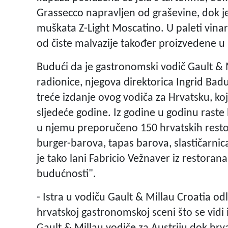
Grassecco napravljen od graševine, dok j
muškata Z-Light Moscatino. U paleti vinari
od čiste malvazije također proizvedene u k
Budući da je gastronomski vodič Gault & 
radionice, njegova direktorica Ingrid Bad
treće izdanje ovog vodiča za Hrvatsku, ko
sljedeće godine. Iz godine u godinu raste b
u njemu preporučeno 150 hrvatskih resto
burger-barova, tapas barova, slastičarnica
je tako lani Fabricio Vežnaver iz restoran
budućnosti".
- Istra u vodiču Gault & Millau Croatia odl
hrvatskoj gastronomskoj sceni što se vidi 