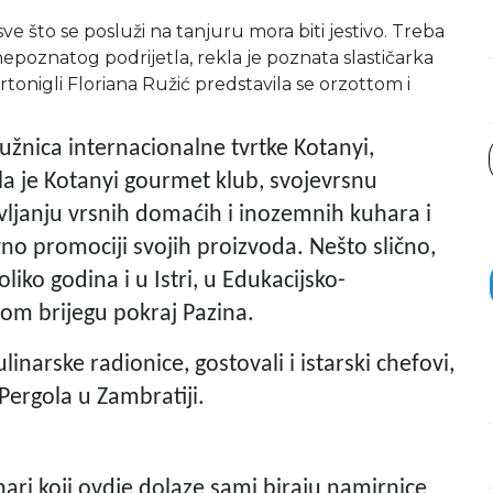
ve što se posluži na tanjuru mora biti jestivo. Treba
 nepoznatog podrijetla, rekla je poznata slastičarka
tonigli Floriana Ružić predstavila se orzottom i
užnica internacionalne tvrtke Kotanyi,
ila je Kotanyi gourmet klub, svojevrsnu
ljanju vrsnih domaćih i inozemnih kuhara i
vno promociji svojih proizvoda. Nešto slično,
liko godina i u Istri, u Edukacijsko-
m brijegu pokraj Pazina.
inarske radionice, gostovali i istarski chefovi,
Pergola u Zambratiji.
ari koji ovdje dolaze sami biraju namirnice