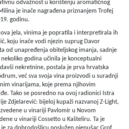
reativnu odvažnost u korištenju aromatičnog
 Milina je inače nagrađena priznanjem Trofej
019. godinu.
va jela, vinima je popratila i interpretirala ih
vić, koju inače vodi njezin suprug Davor
uta od unapređenja obiteljskog imanja, sadnje
 nekoliko godina učinila je konceptualni
davši nekretnine, postala je prva hrvatska
odrum, već sva svoja vina proizvodi u suradnji
im vinarijama, koje prema njihovim
žđe. Tako se posredno na ovoj radionici Istra
e Zdjelarević: bijeloj kupaži nazvanoj Z-Light,
roizvedene u vinariji Pavlomir u Novom
ne u vinariji Cossetto u Kašteliru. Ta je
k je za dobrodošlicu poslužen pjenušac Grof