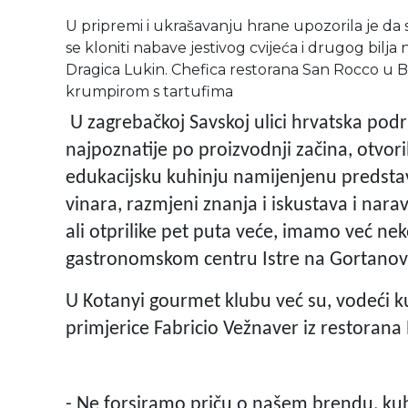
U pripremi i ukrašavanju hrane upozorila je da s
se kloniti nabave jestivog cvijeća i drugog bilja
Dragica Lukin. Chefica restorana San Rocco u Br
krumpirom s tartufima
U zagrebačkoj Savskoj ulici hrvatska podr
najpoznatije po proizvodnji začina, otvor
edukacijsku kuhinju namijenjenu predstav
vinara, razmjeni znanja i iskustava i nara
ali otprilike pet puta veće, imamo već neko
gastronomskom centru Istre na Gortanovo
U Kotanyi gourmet klubu već su, vodeći kul
primjerice Fabricio Vežnaver iz restorana 
- Ne forsiramo priču o našem brendu, kuh