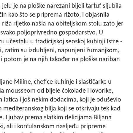
lu je na ploške narezani bijeli tartuf sljubila
n kao što se priprema rižoto, i objasnila
riža rijetko našla na obiteljskom stolu zato jer
o svako poljoprivredno gospodarstvo. U
u učestalu u tradicijskoj seoskoj kuhinji Istre -
i, zatim su izdubljeni, napunjeni žumanjkom,
i potom je na njih također na ploške nariban
ane Miline, chefice kuhinje i slastičarke u
la mousseom od bijele čokolade i lovorike,
latica i još nekim dodacima, koji je oduševio
editeranskog bilja koji se otkrivaju tek kad
e. Ljubav prema slatkim delicijama Biljana
aki, ali i korčulanskom nasljeđu pripreme