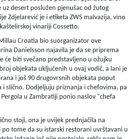
e uz desert poslužen pjenušac od žutog
je Zdjelarević je i etiketa ZWS malvazija, vino
aštelirskoj vinariji Cossetto.
Millau Croatia bio suorganizator ove
urina Danielsson najavila je da se priprema
je će biti svečano predstavljeno u ožujku
roj objekata uključenih u ovaj vodič, a lani je
rana i još 90 drugovrsnih objekata poput
 i slično. Dodjeljuju priznanja i chefovima, pa
a Pergola u Zambratiji ponio naslov "chefa
ično stoji, ona je uvijek prednjačila na
i po tome da su istarski restorani uvrštavani u