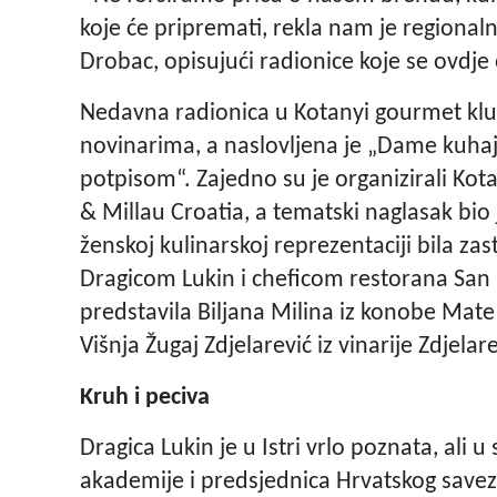
koje će pripremati, rekla nam je regionaln
Drobac, opisujući radionice koje se ovdj
Nedavna radionica u Kotanyi gourmet klu
novinarima, a naslovljena je „Dame kuha
potpisom“. Zajedno su je organizirali Kot
& Millau Croatia, a tematski naglasak bio 
ženskoj kulinarskoj reprezentaciji bila z
Dragicom Lukin i cheficom restorana San R
predstavila Biljana Milina iz konobe Mate 
Višnja Žugaj Zdjelarević iz vinarije Zdjelare
Kruh i peciva
Dragica Lukin je u Istri vrlo poznata, ali u 
akademije i predsjednica Hrvatskog saveza