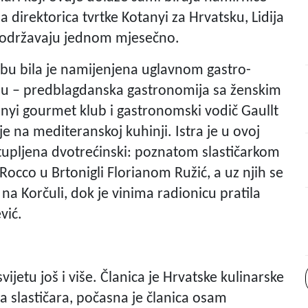
a direktorica tvrtke Kotanyi za Hrvatsku, Lidija
e održavaju jednom mjesečno.
bu bila je namijenjena uglavnom gastro-
ju – predblagdanska gastronomija sa ženskim
anyi gourmet klub i gastronomski vodič Gaullt
je na mediteranskoj kuhinji. Istra je u ovoj
astupljena dvotrećinski: poznatom slastičarkom
occo u Brtonigli Florianom Ružić, a uz njih se
na Korčuli, dok je vinima radionicu pratila
vić.
svijetu još i više. Članica je Hrvatske kulinarske
 slastičara, počasna je članica osam