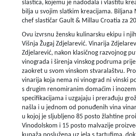
slastica, kojemu je nadodala i vlastitu k
bilja u svojim slatkim kreacijama. Biljana
chef slastičar Gault & Millau Croatia za 2
Ovu izvrsnu žensku kulinarsku ekipu i njiho
Višnja Žugaj Zdjelarević. Vinarija Zdjelare
Zdjelarević, nakon klasičnog razvojnog p
vinograda i širenja vinskog podruma prije
zaokret u svom vinskom stvaralaštvu. Pro
vinarija koja nema ni vinograd ni vinski p
s drugim renomiranim domaćim i inozemn
specifikacijama i uzgajaju i prerađuju gro
našla i u jednom od ponuđenih vina vinarij
u kojoj je sljubljeno 85 posto žlahtine p
Vinodolskom i 15 posto malvazije proizvede
kupaža poslužena uz jela s tartufima, do