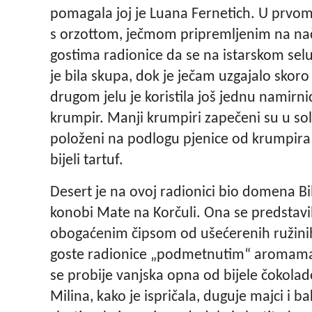
pomagala joj je Luana Fernetich. U prvom je
s orzottom, ječmom pripremljenim na nači
gostima radionice da se na istarskom selu 
je bila skupa, dok je ječam uzgajalo skor
drugom jelu je koristila još jednu namirnic
krumpir. Manji krumpiri zapečeni su u sol
položeni na podlogu pjenice od krumpira 
bijeli tartuf.
Desert je na ovoj radionici bio domena Bilj
konobi Mate na Korčuli. Ona se predstavi
obogaćenim čipsom od ušećerenih ružinih 
goste radionice „podmetnutim“ aromama m
se probije vanjska opna od bijele čokolad
Milina, kako je ispričala, duguje majci i b