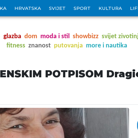
IKA
HRVATSKA
SVIJET
SPORT
KULTURA
LI
o
glazba
dom
moda i stil
showbizz
svijet zivotin
fitness
znanost
putovanja
more i nautika
NSKIM POTPISOM Dragic