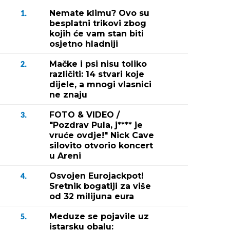
Nemate klimu? Ovo su
1.
besplatni trikovi zbog
kojih će vam stan biti
osjetno hladniji
Mačke i psi nisu toliko
2.
različiti: 14 stvari koje
dijele, a mnogi vlasnici
ne znaju
FOTO & VIDEO /
3.
"Pozdrav Pula, j**** je
vruće ovdje!" Nick Cave
silovito otvorio koncert
u Areni
Osvojen Eurojackpot!
4.
Sretnik bogatiji za više
od 32 milijuna eura
Meduze se pojavile uz
5.
istarsku obalu: