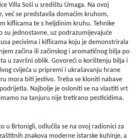
nice Villa Soši u središtu Umaga. Na ovoj
ce, već se predstavila domaćim kruhom,
m kiflicama te s heljdinim kruhu. Tehnike
lo su jednostavne, uz podrazumijevajuće
usa pecivima i kiflicama koju je demonstrirala
jem začina ili začinskog i aromatičnog bilja po
ta u završni oblik. Govoreći o korištenju bilja i
tivog cvijeća u pripremi i ukrašavanju hrane
uru mora biti jestivo. Treba se kloniti nabave
odrijetla. Najbolje je osloniti se na vlastiti vrt
 imamo na tanjuru nije tretirano pesticidima.
 u Brtonigli, odlučila se na ovoj radionici za
h zaštitnih znakova moderne istarske kuhinje, a