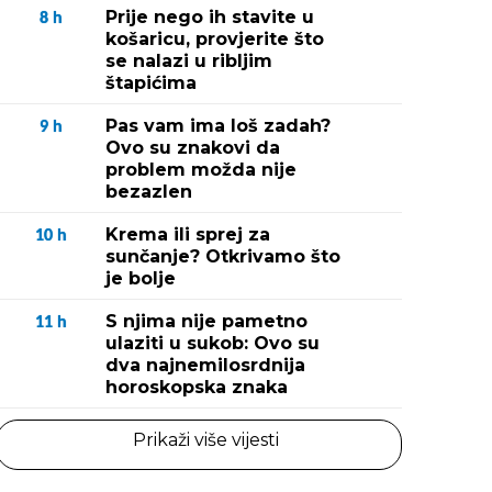
Prije nego ih stavite u
8
h
košaricu, provjerite što
se nalazi u ribljim
štapićima
Pas vam ima loš zadah?
9
h
Ovo su znakovi da
problem možda nije
bezazlen
Krema ili sprej za
10
h
sunčanje? Otkrivamo što
je bolje
S njima nije pametno
11
h
ulaziti u sukob: Ovo su
dva najnemilosrdnija
horoskopska znaka
Prikaži više vijesti