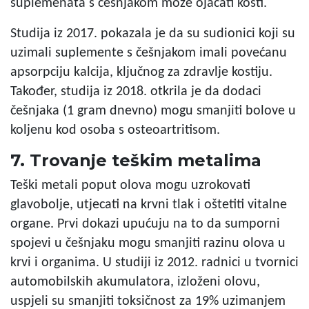
suplemenata s češnjakom može ojačati kosti.
Studija iz 2017. pokazala je da su sudionici koji su
uzimali suplemente s češnjakom imali povećanu
apsorpciju kalcija, ključnog za zdravlje kostiju.
Također, studija iz 2018. otkrila je da dodaci
češnjaka (1 gram dnevno) mogu smanjiti bolove u
koljenu kod osoba s osteoartritisom.
7. Trovanje teškim metalima
Teški metali poput olova mogu uzrokovati
glavobolje, utjecati na krvni tlak i oštetiti vitalne
organe. Prvi dokazi upućuju na to da sumporni
spojevi u češnjaku mogu smanjiti razinu olova u
krvi i organima. U studiji iz 2012. radnici u tvornici
automobilskih akumulatora, izloženi olovu,
uspjeli su smanjiti toksičnost za 19% uzimanjem