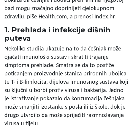
dokaza da češnjak i dodaci prehrani na njegovoj
bazi mogu značajno doprinijeti cjelokupnom
zdravlju, piše Health.com, a prenosi Index.hr.
1. Prehlada i infekcije dišnih
puteva
Nekoliko studija ukazuje na to da češnjak može
ojačati imunološki sustav i skratiti trajanje
simptoma prehlade. Smatra se da to postiže
poticanjem proizvodnje stanica prirodnih ubojica
te T- i B-limfocita, dijelova imunosnog sustava koji
su ključni u borbi protiv virusa i bakterija. Jedno
je istraživanje pokazalo da konzumacija češnjaka
može smanjiti izostanke s posla ili iz škole, dok je
drugo utvrdilo da može spriječiti razmnožavanje
virusa u tijelu.