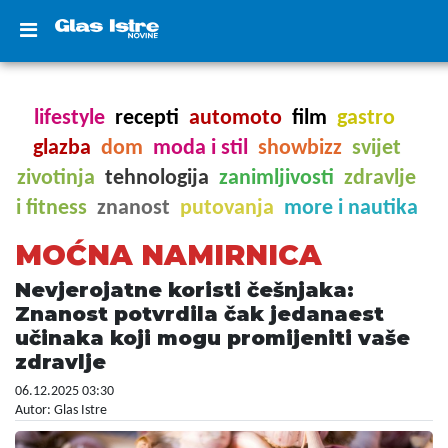
lifestyle
recepti
automoto
film
gastro
glazba
dom
moda i stil
showbizz
svijet
zivotinja
tehnologija
zanimljivosti
zdravlje
i fitness
znanost
putovanja
more i nautika
MOĆNA NAMIRNICA
Nevjerojatne koristi češnjaka:
Znanost potvrdila čak jedanaest
učinaka koji mogu promijeniti vaše
zdravlje
06.12.2025 03:30
Autor: Glas Istre