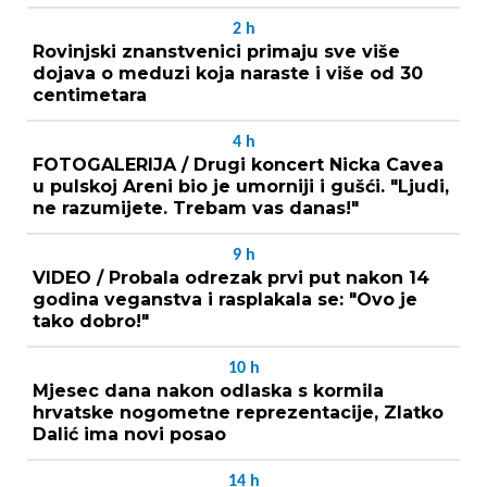
2
h
Rovinjski znanstvenici primaju sve više
dojava o meduzi koja naraste i više od 30
centimetara
4
h
FOTOGALERIJA / Drugi koncert Nicka Cavea
u pulskoj Areni bio je umorniji i gušći. "Ljudi,
ne razumijete. Trebam vas danas!"
9
h
VIDEO / Probala odrezak prvi put nakon 14
godina veganstva i rasplakala se: "Ovo je
tako dobro!"
10
h
Mjesec dana nakon odlaska s kormila
hrvatske nogometne reprezentacije, Zlatko
Dalić ima novi posao
14
h