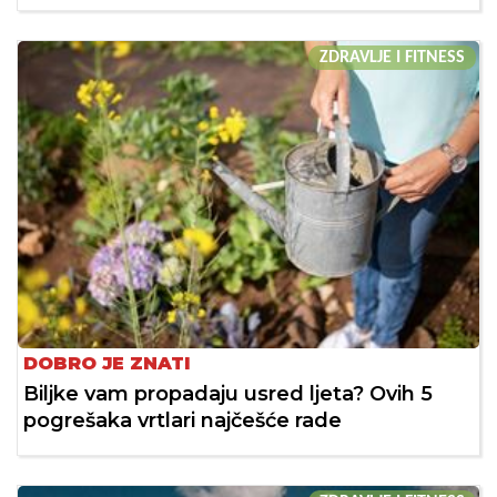
ZDRAVLJE I FITNESS
DOBRO JE ZNATI
Biljke vam propadaju usred ljeta? Ovih 5
pogrešaka vrtlari najčešće rade