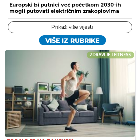
Europski bi putnici već početkom 2030-ih
mogli putovati električnim zrakoplovima
Prikaži više vijesti
VIŠE IZ RUBRIKE
ZDRAVLJE I FITNESS