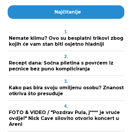
Najčitanije
1.
Nemate klimu? Ovo su besplatni trikovi zbog
kojih će vam stan biti osjetno hladniji
2.
Recept dana: Sočna piletina s povrćem iz
pećnice bez puno kompliciranja
3.
Kako pas bira svoju omiljenu osobu? Znanost
otkriva što presuđuje
4.
FOTO & VIDEO / "Pozdrav Pula, j**** je vruće
ovdje!" Nick Cave silovito otvorio koncert u
Areni