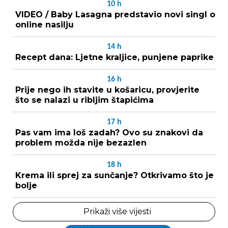
10
h
VIDEO / Baby Lasagna predstavio novi singl o
online nasilju
14
h
Recept dana: Ljetne kraljice, punjene paprike
16
h
Prije nego ih stavite u košaricu, provjerite
što se nalazi u ribljim štapićima
17
h
Pas vam ima loš zadah? Ovo su znakovi da
problem možda nije bezazlen
18
h
Krema ili sprej za sunčanje? Otkrivamo što je
bolje
Prikaži više vijesti