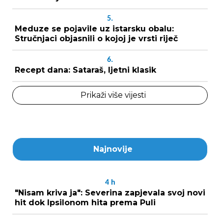
5.
Meduze se pojavile uz istarsku obalu:
Stručnjaci objasnili o kojoj je vrsti riječ
6.
Recept dana: Sataraš, ljetni klasik
Prikaži više vijesti
Najnovije
4
h
"Nisam kriva ja": Severina zapjevala svoj novi
hit dok Ipsilonom hita prema Puli