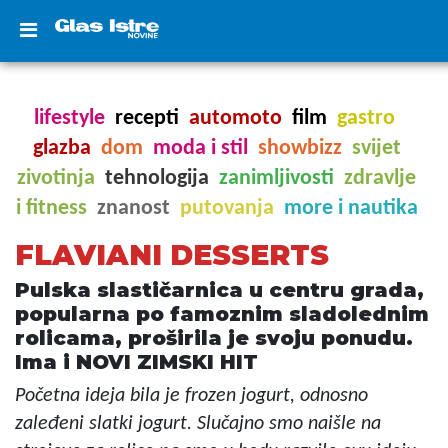
lifestyle
recepti
automoto
film
gastro
glazba
dom
moda i stil
showbizz
svijet
zivotinja
tehnologija
zanimljivosti
zdravlje
i fitness
znanost
putovanja
more i nautika
FLAVIANI DESSERTS
Pulska slastičarnica u centru grada,
popularna po famoznim sladolednim
rolicama, proširila je svoju ponudu.
Ima i NOVI ZIMSKI HIT
Početna ideja bila je frozen jogurt, odnosno
zaleđeni slatki jogurt. Slučajno smo naišle na