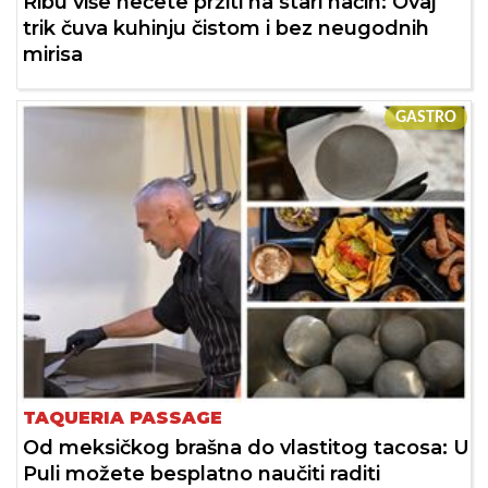
Ribu više nećete pržiti na stari način: Ovaj
trik čuva kuhinju čistom i bez neugodnih
mirisa
GASTRO
TAQUERIA PASSAGE
Od meksičkog brašna do vlastitog tacosa: U
Puli možete besplatno naučiti raditi