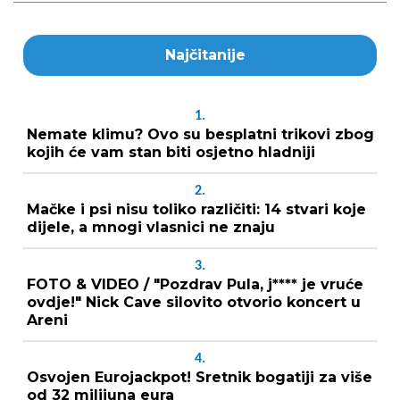
Najčitanije
1.
Nemate klimu? Ovo su besplatni trikovi zbog
kojih će vam stan biti osjetno hladniji
2.
Mačke i psi nisu toliko različiti: 14 stvari koje
dijele, a mnogi vlasnici ne znaju
3.
FOTO & VIDEO / "Pozdrav Pula, j**** je vruće
ovdje!" Nick Cave silovito otvorio koncert u
Areni
4.
Osvojen Eurojackpot! Sretnik bogatiji za više
od 32 milijuna eura