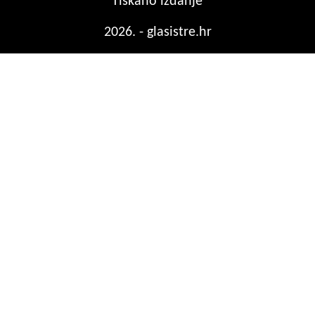
Tiskano izdanje
2026. - glasistre.hr