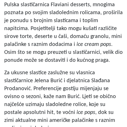
Pulska slastičarnica Flaviani desserts, mnogima
poznata po svojim sladolednim rolicama, proširila
je ponudu s brojnim slasticama i toplim
napitcima. Posjetitelji tako mogu kušati različite
sirove torte, deserte u čaši, domaću granolu, mini
palačinke s raznim dodacima i
ice cream pops
.
Osim što se mogu preuzeti u slastičarnici, velik dio
ponude može se dostaviti i do kućnog praga.
Za ukusne slastice zaslužne su vlasnica
slastičarnice Jelena Burić i djelatnica Slađana
Prodanović. Preferencije gostiju mijenjaju se
ovisno o sezoni, kaže nam Burić. Ljeti se obično
najčešće uzimaju sladoledne rolice, koje su
postale apsolutni hit, te voćni
ice pops
, dok su
zimi aktualne mini američke palačinke s raznim