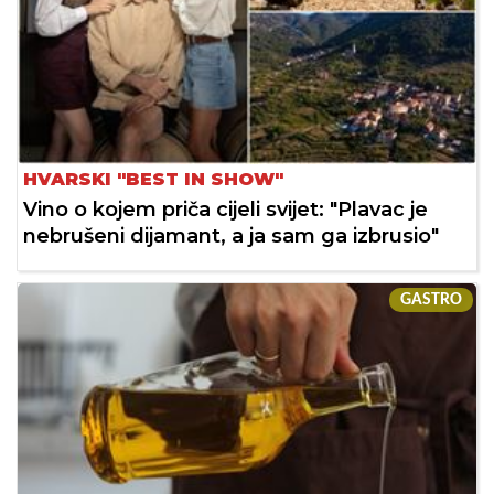
HVARSKI "BEST IN SHOW"
Vino o kojem priča cijeli svijet: "Plavac je
nebrušeni dijamant, a ja sam ga izbrusio"
GASTRO