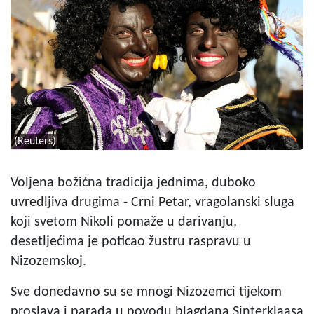
(Reuters)
Voljena božićna tradicija jednima, duboko
uvredljiva drugima - Crni Petar, vragolanski sluga
koji svetom Nikoli pomaže u darivanju,
desetljećima je poticao žustru raspravu u
Nizozemskoj.
Sve donedavno su se mnogi Nizozemci tijekom
proslava i parada u povodu blagdana Sinterklaasa