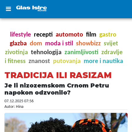
lifestyle
recepti
automoto
film
gastro
glazba
dom
moda i stil
showbizz
svijet
zivotinja
tehnologija
zanimljivosti
zdravlje
i fitness
znanost
putovanja
more i nautika
TRADICIJA ILI RASIZAM
Je li nizozemskom Crnom Petru
napokon odzvonilo?
07.12.2025 07:56
Autor: Hina