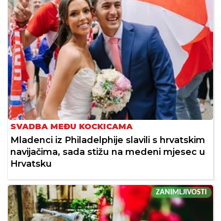
SVADBA MEĐU KOCKICAMA
Mladenci iz Philadelphije slavili s hrvatskim
navijačima, sada stižu na medeni mjesec u
Hrvatsku
ZANIMLJIVOSTI