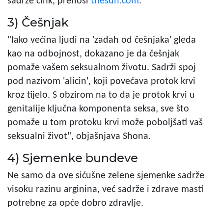
sadrže cink, prenosi
thesun.com
.
3) Češnjak
"Iako većina ljudi na 'zadah od češnjaka' gleda
kao na odbojnost, dokazano je da češnjak
pomaže vašem seksualnom životu. Sadrži spoj
pod nazivom 'alicin', koji povećava protok krvi
kroz tijelo. S obzirom na to da je protok krvi u
genitalije ključna komponenta seksa, sve što
pomaže u tom protoku krvi može poboljšati vaš
seksualni život", objašnjava Shona.
4) Sjemenke bundeve
Ne samo da ove sićušne zelene sjemenke sadrže
visoku razinu arginina, već sadrže i zdrave masti
potrebne za opće dobro zdravlje.