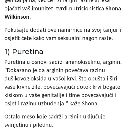
genitalijama, već će i smanjiti razine stresa i
ojačati vaš imunitet, tvrdi nutricionistica
Shona
Wilkinson
.
Pokušajte dodati ove namirnice na svoj tanjur i
osjetit ćete kako vam seksualni nagon raste.
1) Puretina
Puretina u osnovi sadrži aminokiselinu, arginin.
"Dokazano je da arginin povećava razinu
dušikovog oksida u vašoj krvi, što opušta i širi
vaše krvne žile, povećavajući dotok krvi bogate
kisikom u vaše genitalije i time povećavajući i
osjet i razinu uzbuđenja," kaže Shona.
Ostalo meso koje sadrži arginin uključuje
svinjetinu i piletinu.