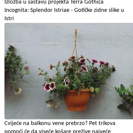
Izložba u sastavu projekta Terra Gothica
Incognita: Splendor Istriae - Gotičke zidne slike u
Istri
Cvijeće na balkonu vene prebrzo? Pet trikova
pomoći će da viseće košare prežive najveće