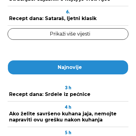
6.
Recept dana: Sataraš, ljetni klasik
Prikaži više vijesti
Najnovije
3
h
Recept dana: Srdele iz pećnice
4
h
Ako želite savršeno kuhana jaja, nemojte
napraviti ovu grešku nakon kuhanja
5
h