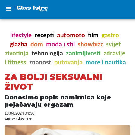
lifestyle
recepti
automoto
film
gastro
glazba
dom
moda i stil
showbizz
svijet
zivotinja
tehnologija
zanimljivosti
zdravlje
i fitness
znanost
putovanja
more i nautika
ZA BOLJI SEKSUALNI
ŽIVOT
Donosimo popis namirnica koje
pojačavaju orgazam
13.04.2024 04:30
Autor: Glas Istre