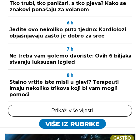
Tko trubi, tko paničari, a tko pjeva? Kako se
znakovi ponašaju za volanom
6
h
Jedite ovo nekoliko puta tjedno: Kardiolozi
objašnjavaju zašto je dobro za srce
7
h
Ne treba vam golemo dvorište: Ovih 6 biljaka
stvaraju luksuzan izgled
8
h
Stalno vrtite iste misli u glavi? Terapeuti
imaju nekoliko trikova koji bi vam mogli
pomoći
Prikaži više vijesti
VIŠE IZ RUBRIKE
GASTRO