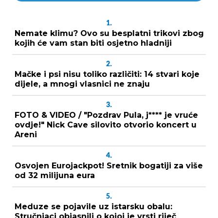
1.
Nemate klimu? Ovo su besplatni trikovi zbog
kojih će vam stan biti osjetno hladniji
2.
Mačke i psi nisu toliko različiti: 14 stvari koje
dijele, a mnogi vlasnici ne znaju
3.
FOTO & VIDEO / "Pozdrav Pula, j**** je vruće
ovdje!" Nick Cave silovito otvorio koncert u
Areni
4.
Osvojen Eurojackpot! Sretnik bogatiji za više
od 32 milijuna eura
5.
Meduze se pojavile uz istarsku obalu:
Stručnjaci objasnili o kojoj je vrsti riječ