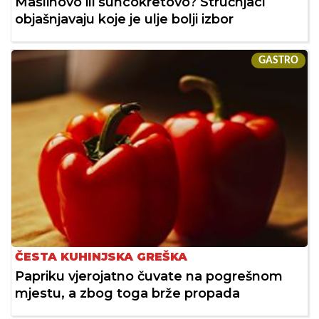
Maslinovo ili suncokretovo? Stručnjaci
objašnjavaju koje je ulje bolji izbor
GASTRO
ČESTA KUHINJSKA GREŠKA
Papriku vjerojatno čuvate na pogrešnom
mjestu, a zbog toga brže propada