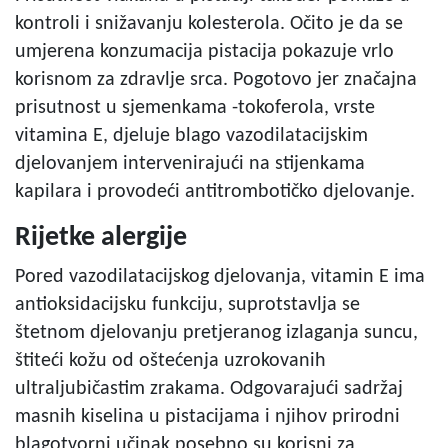
kontroli i snižavanju kolesterola. Očito je da se
umjerena konzumacija pistacija pokazuje vrlo
korisnom za zdravlje srca. Pogotovo jer značajna
prisutnost u sjemenkama -tokoferola, vrste
vitamina E, djeluje blago vazodilatacijskim
djelovanjem intervenirajući na stijenkama
kapilara i provodeći antitrombotičko djelovanje.
Rijetke alergije
Pored vazodilatacijskog djelovanja, vitamin E ima
antioksidacijsku funkciju, suprotstavlja se
štetnom djelovanju pretjeranog izlaganja suncu,
štiteći kožu od oštećenja uzrokovanih
ultraljubičastim zrakama. Odgovarajući sadržaj
masnih kiselina u pistacijama i njihov prirodni
blagotvorni učinak posebno su korisni za