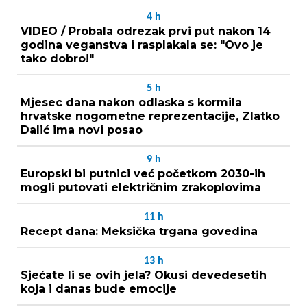
4
h
VIDEO / Probala odrezak prvi put nakon 14
godina veganstva i rasplakala se: "Ovo je
tako dobro!"
5
h
Mjesec dana nakon odlaska s kormila
hrvatske nogometne reprezentacije, Zlatko
Dalić ima novi posao
9
h
Europski bi putnici već početkom 2030-ih
mogli putovati električnim zrakoplovima
11
h
Recept dana: Meksička trgana govedina
13
h
Sjećate li se ovih jela? Okusi devedesetih
koja i danas bude emocije