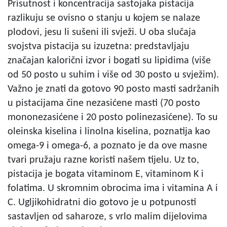
Prisutnost i koncentracija sastojaka pistacija
razlikuju se ovisno o stanju u kojem se nalaze
plodovi, jesu li sušeni ili svježi. U oba slučaja
svojstva pistacija su izuzetna: predstavljaju
značajan kalorični izvor i bogati su lipidima (više
od 50 posto u suhim i više od 30 posto u svježim).
Važno je znati da gotovo 90 posto masti sadržanih
u pistacijama čine nezasićene masti (70 posto
mononezasićene i 20 posto polinezasićene). To su
oleinska kiselina i linolna kiselina, poznatija kao
omega-9 i omega-6, a poznato je da ove masne
tvari pružaju razne koristi našem tijelu. Uz to,
pistacija je bogata vitaminom E, vitaminom K i
folatima. U skromnim obrocima ima i vitamina A i
C. Ugljikohidratni dio gotovo je u potpunosti
sastavljen od saharoze, s vrlo malim dijelovima