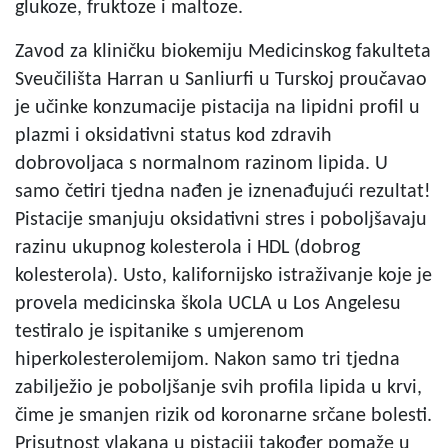
glukoze, fruktoze i maltoze.
Zavod za kliničku biokemiju Medicinskog fakulteta
Sveučilišta Harran u Sanliurfi u Turskoj proučavao
je učinke konzumacije pistacija na lipidni profil u
plazmi i oksidativni status kod zdravih
dobrovoljaca s normalnom razinom lipida. U
samo četiri tjedna nađen je iznenađujući rezultat!
Pistacije smanjuju oksidativni stres i poboljšavaju
razinu ukupnog kolesterola i HDL (dobrog
kolesterola). Usto, kalifornijsko istraživanje koje je
provela medicinska škola UCLA u Los Angelesu
testiralo je ispitanike s umjerenom
hiperkolesterolemijom. Nakon samo tri tjedna
zabilježio je poboljšanje svih profila lipida u krvi,
čime je smanjen rizik od koronarne srčane bolesti.
Prisutnost vlakana u pistaciji također pomaže u