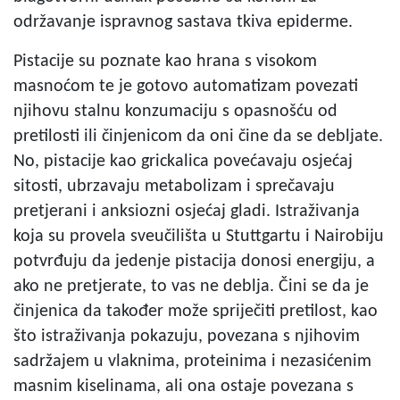
održavanje ispravnog sastava tkiva epiderme.
Pistacije su poznate kao hrana s visokom
masnoćom te je gotovo automatizam povezati
njihovu stalnu konzumaciju s opasnošću od
pretilosti ili činjenicom da oni čine da se debljate.
No, pistacije kao grickalica povećavaju osjećaj
sitosti, ubrzavaju metabolizam i sprečavaju
pretjerani i anksiozni osjećaj gladi. Istraživanja
koja su provela sveučilišta u Stuttgartu i Nairobiju
potvrđuju da jedenje pistacija donosi energiju, a
ako ne pretjerate, to vas ne deblja. Čini se da je
činjenica da također može spriječiti pretilost, kao
što istraživanja pokazuju, povezana s njihovim
sadržajem u vlaknima, proteinima i nezasićenim
masnim kiselinama, ali ona ostaje povezana s