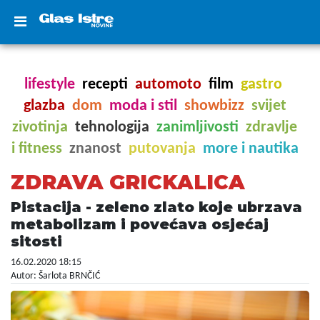
lifestyle
recepti
automoto
film
gastro
glazba
dom
moda i stil
showbizz
svijet
zivotinja
tehnologija
zanimljivosti
zdravlje
i fitness
znanost
putovanja
more i nautika
ZDRAVA GRICKALICA
Pistacija - zeleno zlato koje ubrzava
metabolizam i povećava osjećaj
sitosti
16.02.2020 18:15
Autor: Šarlota BRNČIĆ