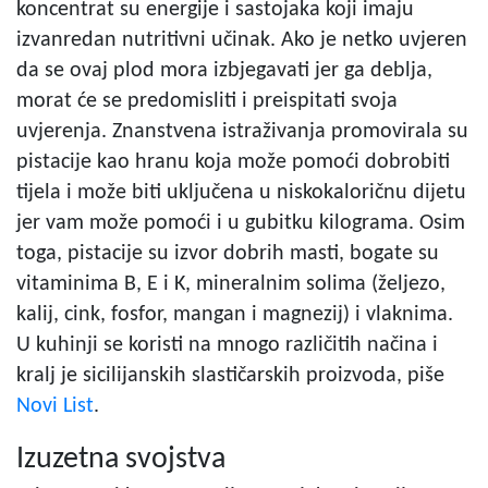
koncentrat su energije i sastojaka koji imaju
izvanredan nutritivni učinak. Ako je netko uvjeren
da se ovaj plod mora izbjegavati jer ga deblja,
morat će se predomisliti i preispitati svoja
uvjerenja. Znanstvena istraživanja promovirala su
pistacije kao hranu koja može pomoći dobrobiti
tijela i može biti uključena u niskokaloričnu dijetu
jer vam može pomoći i u gubitku kilograma. Osim
toga, pistacije su izvor dobrih masti, bogate su
vitaminima B, E i K, mineralnim solima (željezo,
kalij, cink, fosfor, mangan i magnezij) i vlaknima.
U kuhinji se koristi na mnogo različitih načina i
kralj je sicilijanskih slastičarskih proizvoda, piše
Novi List
.
Izuzetna svojstva