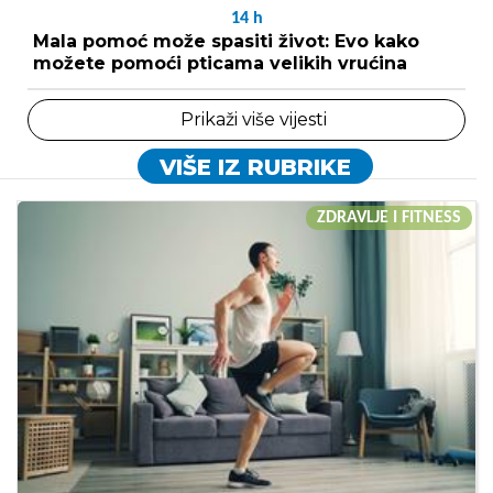
14
h
Mala pomoć može spasiti život: Evo kako
možete pomoći pticama velikih vrućina
Prikaži više vijesti
VIŠE IZ RUBRIKE
ZDRAVLJE I FITNESS