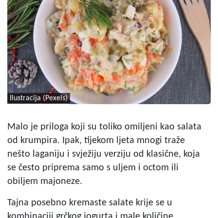
Ilustracija (Pexels)
Malo je priloga koji su toliko omiljeni kao salata
od krumpira. Ipak, tijekom ljeta mnogi traže
nešto laganiju i svježiju verziju od klasične, koja
se često priprema samo s uljem i octom ili
obiljem majoneze.
Tajna posebno kremaste salate krije se u
kombinaciji grčkog jogurta i male količine