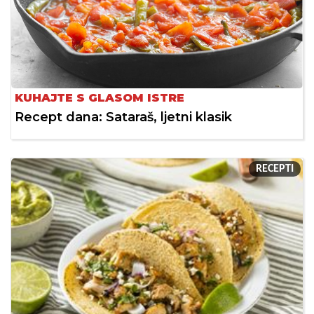
KUHAJTE S GLASOM ISTRE
Recept dana: Sataraš, ljetni klasik
RECEPTI