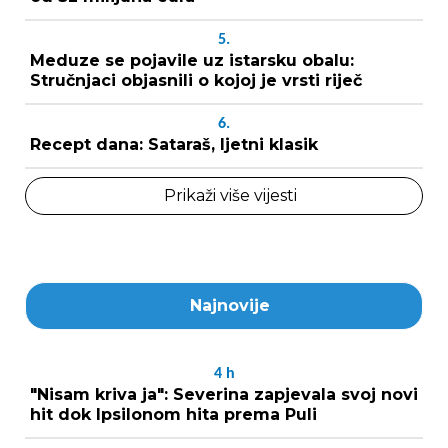
5.
Meduze se pojavile uz istarsku obalu:
Stručnjaci objasnili o kojoj je vrsti riječ
6.
Recept dana: Sataraš, ljetni klasik
Prikaži više vijesti
Najnovije
4
h
"Nisam kriva ja": Severina zapjevala svoj novi
hit dok Ipsilonom hita prema Puli