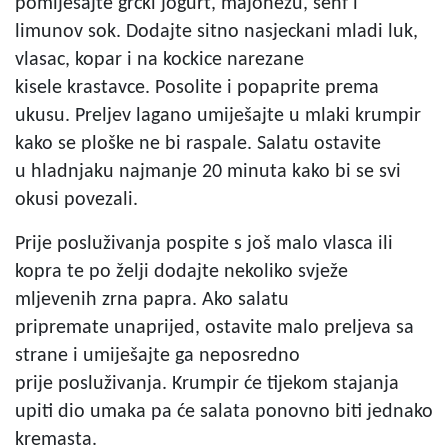
pomiješajte grčki jogurt, majonezu, senf i
limunov sok. Dodajte sitno nasjeckani mladi luk,
vlasac, kopar i na kockice narezane
kisele krastavce. Posolite i popaprite prema
ukusu. Preljev lagano umiješajte u mlaki krumpir
kako se ploške ne bi raspale. Salatu ostavite
u hladnjaku najmanje 20 minuta kako bi se svi
okusi povezali.
Prije posluživanja pospite s još malo vlasca ili
kopra te po želji dodajte nekoliko svježe
mljevenih zrna papra. Ako salatu
pripremate unaprijed, ostavite malo preljeva sa
strane i umiješajte ga neposredno
prije posluživanja. Krumpir će tijekom stajanja
upiti dio umaka pa će salata ponovno biti jednako
kremasta.