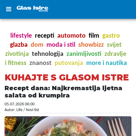
lifestyle
recepti
automoto
film
gastro
glazba
dom
moda i stil
showbizz
svijet
zivotinja
tehnologija
zanimljivosti
zdravlje
i fitness
znanost
putovanja
more i nautika
KUHAJTE S GLASOM ISTRE
Recept dana: Najkremastija ljetna
salata od krumpira
05.07.2026 06:00
Autor: Life / Novi list