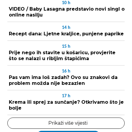
10
h
VIDEO / Baby Lasagna predstavio novi singl o
online nasilju
14
h
Recept dana: Ljetne kraljice, punjene paprike
15
h
Prije nego ih stavite u košaricu, provjerite
što se nalazi u ribljim štapićima
16
h
Pas vam ima loš zadah? Ovo su znakovi da
problem možda nije bezazlen
17
h
Krema ili sprej za sunčanje? Otkrivamo što je
bolje
Prikaži više vijesti