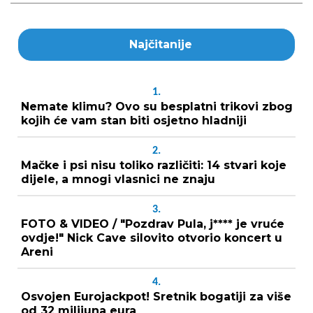
Najčitanije
1.
Nemate klimu? Ovo su besplatni trikovi zbog
kojih će vam stan biti osjetno hladniji
2.
Mačke i psi nisu toliko različiti: 14 stvari koje
dijele, a mnogi vlasnici ne znaju
3.
FOTO & VIDEO / "Pozdrav Pula, j**** je vruće
ovdje!" Nick Cave silovito otvorio koncert u
Areni
4.
Osvojen Eurojackpot! Sretnik bogatiji za više
od 32 milijuna eura