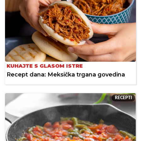
KUHAJTE S GLASOM ISTRE
Recept dana: Meksička trgana govedina
RECEPTI