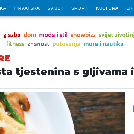
IKA
HRVATSKA
SVIJET
SPORT
KULTURA
LI
o
glazba
dom
moda i stil
showbizz
svijet zivotin
fitness
znanost
putovanja
more i nautika
RE
a tjestenina s gljivama 