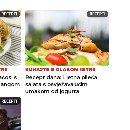
RECEPTI
RECEPTI
TRE
KUHAJTE S GLASOM ISTRE
acosi s
Recept dana: Ljetna pileća
 mangom
salata s osvježavajućim
umakom od jogurta
RECEPTI