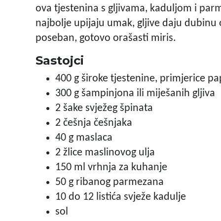
ova tjestenina s gljivama, kaduljom i par
najbolje upijaju umak, gljive daju dubinu
poseban, gotovo orašasti miris.
Sastojci
400 g široke tjestenine, primjerice pap
300 g šampinjona ili miješanih gljiva
2 šake svježeg špinata
2 češnja češnjaka
40 g maslaca
2 žlice maslinovog ulja
150 ml vrhnja za kuhanje
50 g ribanog parmezana
10 do 12 listića svježe kadulje
sol