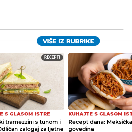
VIŠE IZ RUBRIKE
RECEPTI
E S GLASOM ISTRE
KUHAJTE S GLASOM IS
ki tramezzini s tunom i
Recept dana: Meksička
Odličan zalogaj za ljetne
govedina