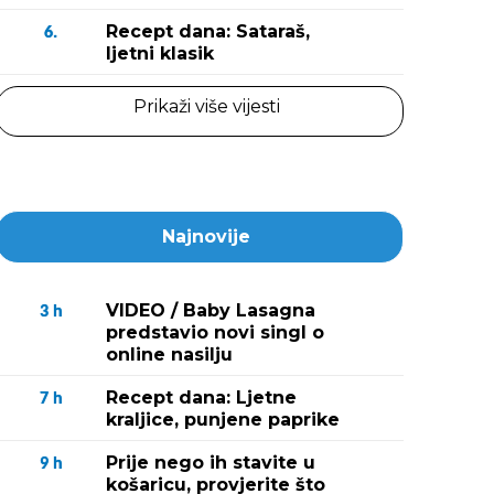
Recept dana: Sataraš,
6.
ljetni klasik
Prikaži više vijesti
Najnovije
VIDEO / Baby Lasagna
3
h
predstavio novi singl o
online nasilju
Recept dana: Ljetne
7
h
kraljice, punjene paprike
Prije nego ih stavite u
9
h
košaricu, provjerite što