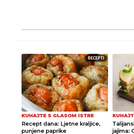
RECEPTI
KUHAJTE S GLASOM ISTRE
KUHAJT
Recept dana: Ljetne kraljice,
Talijans
punjene paprike
jajima: 