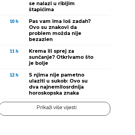
se nalazi u ribljim
štapićima
Pas vam ima loš zadah?
10
h
Ovo su znakovi da
problem možda nije
bezazlen
Krema ili sprej za
11
h
sunčanje? Otkrivamo što
je bolje
S njima nije pametno
12
h
ulaziti u sukob: Ovo su
dva najnemilosrdnija
horoskopska znaka
Prikaži više vijesti