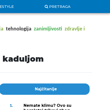
FESTYLE
PRETRAGA
ja
tehnologija
zanimljivosti
zdravlje i
i kaduljom
Najčitanije
Nemate klimu? Ovo su
1.