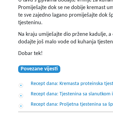
U tavu s gljivama dodajte vrhnje za kuhan
Promiješajte dok se ne dobije kremast um
te sve zajedno lagano promiješajte dok š
tjesteninu.
Na kraju umiješajte dio pržene kadulje, a 
dodajte još malo vode od kuhanja tjesteni
Dobar tek!
Povezane vijesti
Recept dana: Kremasta proteinska tje
Recept dana: Tjestenina sa slanutkom 
Recept dana: Proljetna tjestenina sa š