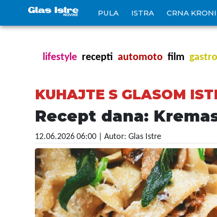
PULA
ISTRA
CRNA KRON
lifestyle
recepti
automoto
film
gastr
KUHAJTE S GLASOM IST
Recept dana: Kremast
12.06.2026 06:00
| Autor: Glas Istre