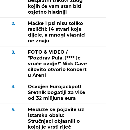
besplatni trikovi zbog
kojih će vam stan biti
osjetno hladniji
Mačke i psi nisu toliko
2.
različiti: 14 stvari koje
dijele, a mnogi vlasnici
ne znaju
FOTO & VIDEO /
3.
"Pozdrav Pula, j**** je
vruće ovdje!" Nick Cave
silovito otvorio koncert
u Areni
Osvojen Eurojackpot!
4.
Sretnik bogatiji za više
od 32 milijuna eura
Meduze se pojavile uz
5.
istarsku obalu:
Stručnjaci objasnili o
kojoj je vrsti riječ