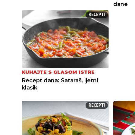
dane
RECEPTI
KUHAJTE S GLASOM ISTRE
Recept dana: Sataraš, ljetni
klasik
RECEPTI