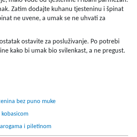
je, malo vode od tjestenine i ribani parmezan.
ak. Zatim dodajte kuhanu tjesteninu i špinat
pinat ne uvene, a umak se ne uhvati za
ostatak ostavite za posluživanje. Po potrebi
ne kako bi umak bio svilenkast, a ne pregust.
stenina bez puno muke
i kobasicom
parogama i piletinom