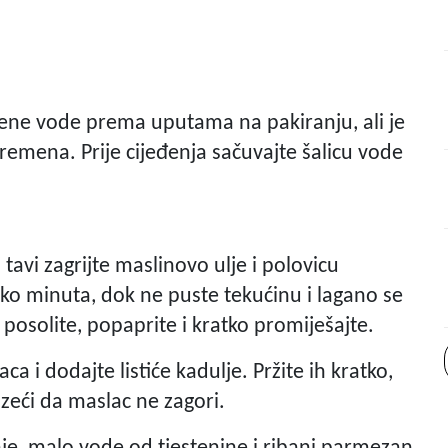
ljene vode prema uputama na pakiranju, ali je
emena. Prije cijeđenja sačuvajte šalicu vode
j tavi zagrijte maslinovo ulje i polovicu
liko minuta, dok ne puste tekućinu i lagano se
posolite, popaprite i kratko promiješajte.
a i dodajte listiće kadulje. Pržite ih kratko,
azeći da maslac ne zagori.