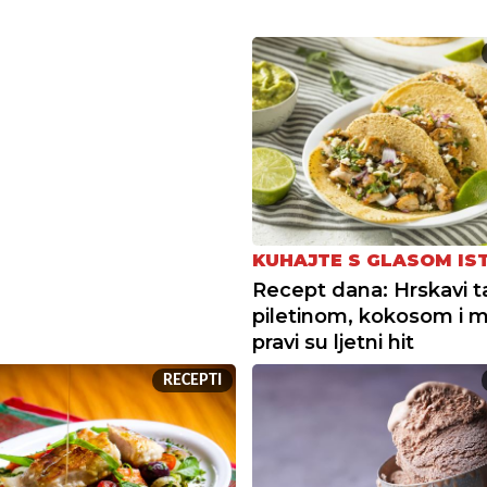
KUHAJTE S GLASOM IS
Recept dana: Hrskavi t
piletinom, kokosom i
pravi su ljetni hit
RECEPTI