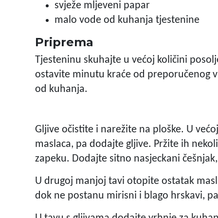
svježe mljeveni papar
malo vode od kuhanja tjestenine
Priprema
Tjesteninu skuhajte u većoj količini poso
ostavite minutu kraće od preporučenog vr
od kuhanja.
Gljive očistite i narežite na ploške. U većo
maslaca, pa dodajte gljive. Pržite ih neko
zapeku. Dodajte sitno nasjeckani češnjak, 
U drugoj manjoj tavi otopite ostatak maslac
dok ne postanu mirisni i blago hrskavi, p