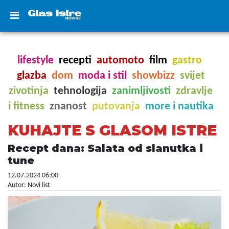
lifestyle
recepti
automoto
film
gastro
glazba
dom
moda i stil
showbizz
svijet
zivotinja
tehnologija
zanimljivosti
zdravlje
i fitness
znanost
putovanja
more i nautika
KUHAJTE S GLASOM ISTRE
Recept dana: Salata od slanutka i
tune
12.07.2024 06:00
Autor: Novi list