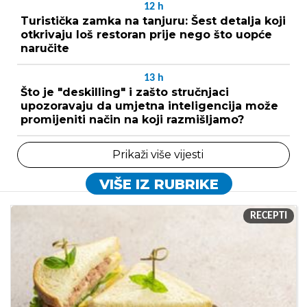
12
h
Turistička zamka na tanjuru: Šest detalja koji
otkrivaju loš restoran prije nego što uopće
naručite
13
h
Što je "deskilling" i zašto stručnjaci
upozoravaju da umjetna inteligencija može
promijeniti način na koji razmišljamo?
Prikaži više vijesti
VIŠE IZ RUBRIKE
RECEPTI