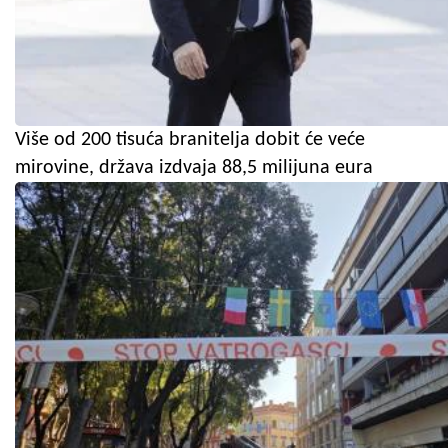
Više od 200 tisuća branitelja dobit će veće
mirovine, država izdvaja 88,5 milijuna eura