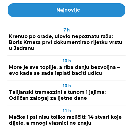
Najnovije
7
h
Krenuo po orade, ulovio nepoznatu ražu:
Boris Krneta prvi dokumentirao rijetku vrstu
u Jadranu
10
h
More je sve toplije, a riba danju bezvoljna –
evo kada se sada isplati baciti udicu
10
h
Talijanski tramezzini s tunom i jajima:
Odličan zalogaj za ljetne dane
11
h
Mačke i psi nisu toliko različiti: 14 stvari koje
dijele, a mnogi vlasnici ne znaju