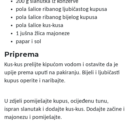
200 g slanutka iz konzerve
pola šalice ribanog ljubičastog kupusa
pola šalice ribanog bijelog kupusa
pola šalice kus-kusa
1 jušna žlica majoneze
papar i sol
Priprema
Kus-kus prelijte kipućom vodom i ostavite da je
upije prema uputi na pakiranju. Bijeli i ljubičasti
kupus operite i naribajte.
U zdjeli pomiješajte kupus, ocijeđenu tunu,
ispran slanutak i dodajte kus-kus. Dodajte začine i
majonezu i pomiješajte.