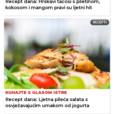
Recept dana: Hrskavi tacosi s piletinom,
kokosom i mangom pravi su ljetni hit
RECEPTI
KUHAJTE S GLASOM ISTRE
Recept dana: Ljetna pileća salata s
osvježavajućim umakom od jogurta