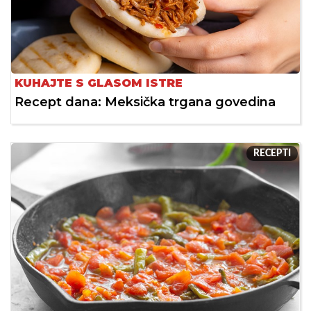
KUHAJTE S GLASOM ISTRE
Recept dana: Meksička trgana govedina
RECEPTI