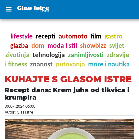
lifestyle
recepti
automoto
film
gastro
glazba
dom
moda i stil
showbizz
svijet
zivotinja
tehnologija
zanimljivosti
zdravlje
i fitness
znanost
putovanja
more i nautika
KUHAJTE S GLASOM ISTRE
Recept dana: Krem juha od tikvica i
krumpira
09.07.2024 06:00
Autor: Glas Istre