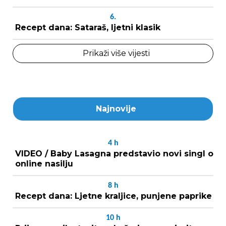
6.
Recept dana: Sataraš, ljetni klasik
Prikaži više vijesti
Najnovije
4
h
VIDEO / Baby Lasagna predstavio novi singl o
online nasilju
8
h
Recept dana: Ljetne kraljice, punjene paprike
10
h