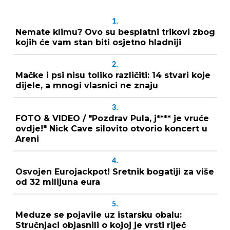
1.
Nemate klimu? Ovo su besplatni trikovi zbog
kojih će vam stan biti osjetno hladniji
2.
Mačke i psi nisu toliko različiti: 14 stvari koje
dijele, a mnogi vlasnici ne znaju
3.
FOTO & VIDEO / "Pozdrav Pula, j**** je vruće
ovdje!" Nick Cave silovito otvorio koncert u
Areni
4.
Osvojen Eurojackpot! Sretnik bogatiji za više
od 32 milijuna eura
5.
Meduze se pojavile uz istarsku obalu:
Stručnjaci objasnili o kojoj je vrsti riječ