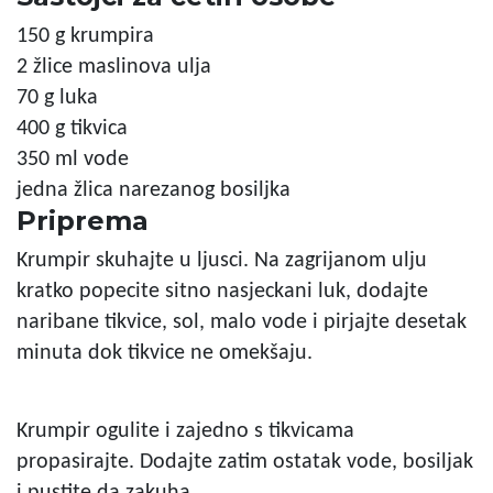
150 g
krumpira
2 žlice
maslinova ulja
70 g
luka
400 g
tikvica
350 ml
vode
jedna žlica
narezanog bosiljka
Priprema
Krumpir skuhajte u ljusci. Na zagrijanom ulju
kratko popecite sitno nasjeckani luk, dodajte
naribane tikvice, sol, malo vode i pirjajte desetak
minuta dok tikvice ne omekšaju.
Krumpir ogulite i zajedno s tikvicama
propasirajte. Dodajte zatim ostatak vode, bosiljak
i pustite da zakuha.