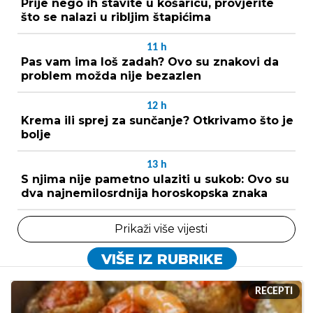
Prije nego ih stavite u košaricu, provjerite
što se nalazi u ribljim štapićima
11
h
Pas vam ima loš zadah? Ovo su znakovi da
problem možda nije bezazlen
12
h
Krema ili sprej za sunčanje? Otkrivamo što je
bolje
13
h
S njima nije pametno ulaziti u sukob: Ovo su
dva najnemilosrdnija horoskopska znaka
Prikaži više vijesti
VIŠE IZ RUBRIKE
RECEPTI