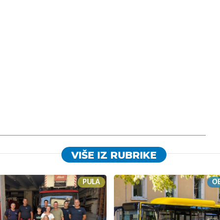
VIŠE IZ RUBRIKE
PULA
OB