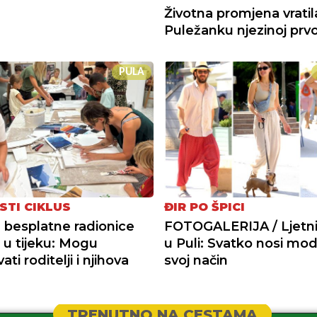
Životna promjena vratil
Puležanku njezinoj prvoj
PULA
STI CIKLUS
ĐIR PO ŠPICI
a besplatne radionice
FOTOGALERIJA / Ljetni 
+ u tijeku: Mogu
u Puli: Svatko nosi mo
ati roditelji i njihova
svoj način
TRENUTNO NA CESTAMA