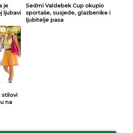
a je
Sedmi Valdebek Cup okupio
 ljubavi
sportaše, susjede, glazbenike i
ljubitelje pasa
PULA
stilovi
du na