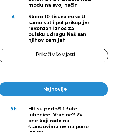
modu na svoj način
Skoro 10 tisuća eura: U
6.
samo sat i pol prikupljen
rekordan iznos za
pulsku udrugu Naš san
njihov osmijeh
Prikaži više vijesti
Najnovije
Hit su pedoči i žute
8
h
lubenice. Vrućine? Za
one koji rade na
štandovima nema puno