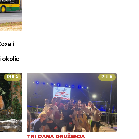
oxa i
 okolici
PULA
PULA
TRI DANA DRUŽENJA