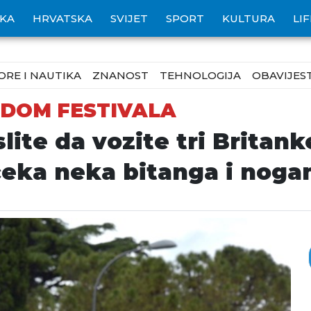
IKA
HRVATSKA
SVIJET
SPORT
KULTURA
LI
ORE I NAUTIKA
ZNANOST
TEHNOLOGIJA
OBAVIJEST
ODOM FESTIVALA
te da vozite tri Britanke
čeka neka bitanga i noga