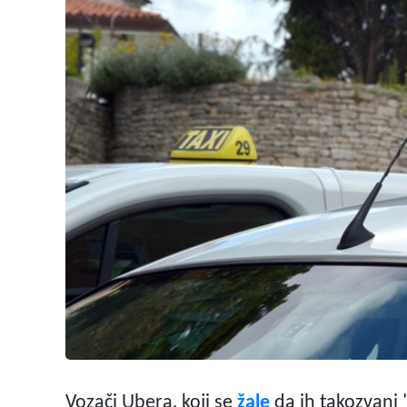
Vozači Ubera, koji se
žale
da ih takozvani "s