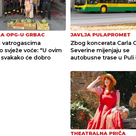
A OPG-U GRBAC
JAVLJA PULAPROMET
 vatrogascima
Zbog koncerata Carla C
o svježe voće: "U ovim
Severine mijenjaju se
 svakako će dobro
autobusne trase u Puli i
THEATRALNA PRIČA