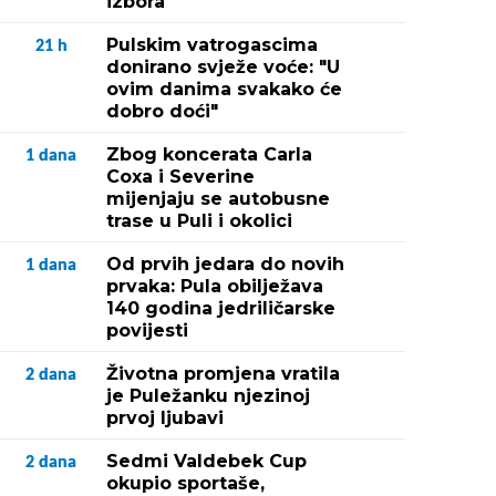
izbora
Pulskim vatrogascima
21
h
donirano svježe voće: "U
ovim danima svakako će
dobro doći"
Zbog koncerata Carla
1
dana
Coxa i Severine
mijenjaju se autobusne
trase u Puli i okolici
Od prvih jedara do novih
1
dana
prvaka: Pula obilježava
140 godina jedriličarske
povijesti
Životna promjena vratila
2
dana
je Puležanku njezinoj
prvoj ljubavi
Sedmi Valdebek Cup
2
dana
okupio sportaše,