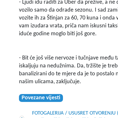
- Ljudi idu raditi za Uber da prežive, a n
vozilo samo da odrade sezonu. I sad zamis
vozite ih za Štinjan za 60, 70 kuna i ond
vam izudara vrata, priča nam iskusni taksis
iduće godine moglo biti još gore.
- Bit će još više nervoze i tučnjave među t
iskaljuju na nedužnima. Da, tržište je treba
banalizirani do te mjere da je to postalo n
našim ulicama, zaključuje.
Povezane vijesti
FOTOGALERIJA / USUSRET OTVORENJU (