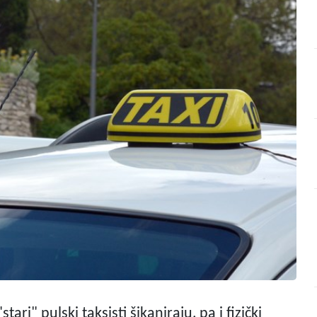
tari" pulski taksisti šikaniraju, pa i fizički