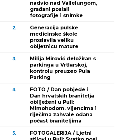
nadvio nad Vallelungom,
građani poslali
fotografije i snimke
Generacija pulske
2.
medicinske škole
proslavila veliku
obljetnicu mature
Milija Mirović deložiran s
3.
parkinga u Vrtlarskoj,
kontrolu preuzeo Pula
Parking
FOTO / Dan pobjede i
4.
Dan hrvatskih branitelja
obilježeni u Puli:
Mimohodom, vijencima i
riječima zahvale odana
počast braniteljima
FOTOGALERIJA / Ljetni
5.
stilovi u Puli: Svatko nosi