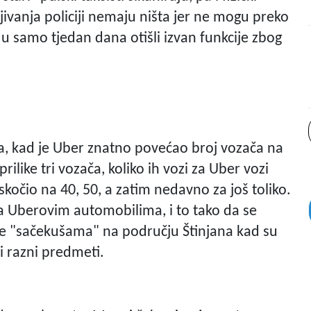
jivanja policiji nemaju ništa jer ne mogu preko
 u samo tjedan dana otišli izvan funkcije zbog
ja, kad je Uber znatno povećao broj vozača na
rilike tri vozača, koliko ih vozi za Uber vozi
 skočio na 40, 50, a zatim nedavno za još toliko.
a Uberovim automobilima, i to tako da se
se "sačekušama" na području Štinjana kad su
i razni predmeti.