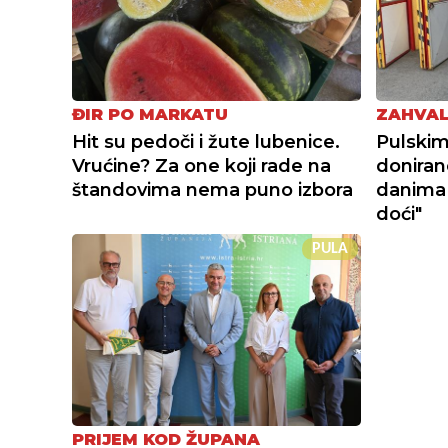
ĐIR PO MARKATU
ZAHVAL
Hit su pedoči i žute lubenice.
Pulskim
Vrućine? Za one koji rade na
doniran
štandovima nema puno izbora
danima
doći"
PULA
PRIJEM KOD ŽUPANA