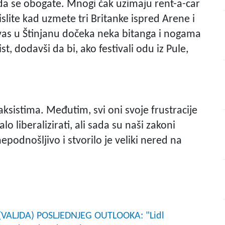
e da se obogate. Mnogi čak uzimaju rent-a-car
lite kad uzmete tri Britanke ispred Arene i
a vas u Štinjanu dočeka neka bitanga i nogama
t, dodavši da bi, ako festivali odu iz Pule,
aksistima. Međutim, svi oni svoje frustracije
lo liberalizirati, ali sada su naši zakoni
epodnošljivo i stvorilo je veliki nered na
VALJDA) POSLJEDNJEG OUTLOOKA: "Lidl