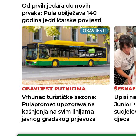
Od prvih jedara do novih
prvaka: Pula obilježava 140
godina jedriličarske povijesti
OBAVIJESTI
OBAVIJEST PUTNICIMA
ŠESNAE
Vrhunac turističke sezone:
Upisi n
Pulapromet upozorava na
Junior 
kašnjenja na svim linijama
sudjelov
javnog gradskog prijevoza
djeca