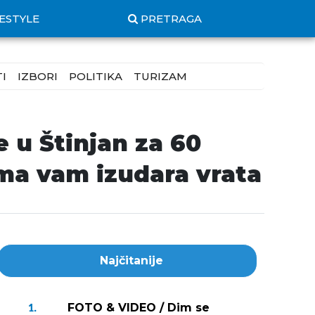
FESTYLE
PRETRAGA
I
IZBORI
POLITIKA
TURIZAM
 u Štinjan za 60
ma vam izudara vrata
Najčitanije
FOTO & VIDEO / Dim se
1.