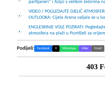
partijaneri" i Azijci s velikim šeširima
VIDEO / POGLEDAJTE DJELIĆ ATMOSFE
OUTLOOKA: Cijela Arena valjala se u l
ENGLESKINJE VOLE POZIRATI: Pogledajte 
atmosfera na plaži u Puntiželi za vrij
Podijeli:
Facebook
X
WhatsApp
Viber
Email