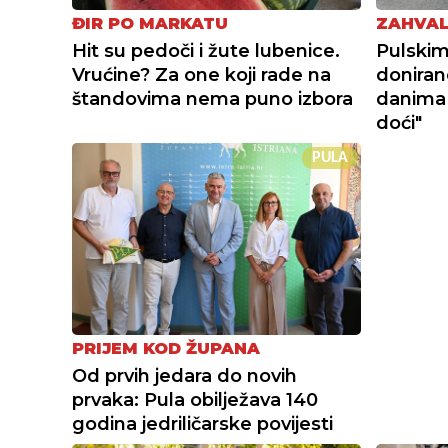
ĐIR PO MARKATU
ZAHVAL
Hit su pedoči i žute lubenice.
Pulskim
Vrućine? Za one koji rade na
doniran
štandovima nema puno izbora
danima
doći"
PULA
PRIJEM KOD ŽUPANA
Od prvih jedara do novih
prvaka: Pula obilježava 140
godina jedriličarske povijesti