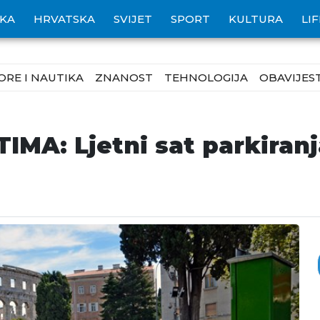
IKA
HRVATSKA
SVIJET
SPORT
KULTURA
LI
ORE I NAUTIKA
ZNANOST
TEHNOLOGIJA
OBAVIJEST
MA: Ljetni sat parkiran