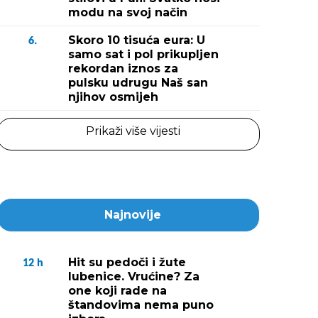
modu na svoj način
Skoro 10 tisuća eura: U
6.
samo sat i pol prikupljen
rekordan iznos za
pulsku udrugu Naš san
njihov osmijeh
Prikaži više vijesti
Najnovije
Hit su pedoči i žute
12
h
lubenice. Vrućine? Za
one koji rade na
štandovima nema puno