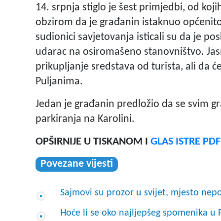
14. srpnja stiglo je šest primjedbi, od koj
obzirom da je građanin istaknuo općenit
sudionici savjetovanja isticali su da je po
udarac na osiromašeno stanovništvo. Jas
prikupljanje sredstava od turista, ali da ć
Puljanima.
Jedan je građanin predložio da se svim g
parkiranja na Karolini.
OPŠIRNIJE U TISKANOM I
GLAS ISTRE PD
Povezane vijesti
Sajmovi su prozor u svijet, mjesto ne
Hoće li se oko najljepšeg spomenika u P