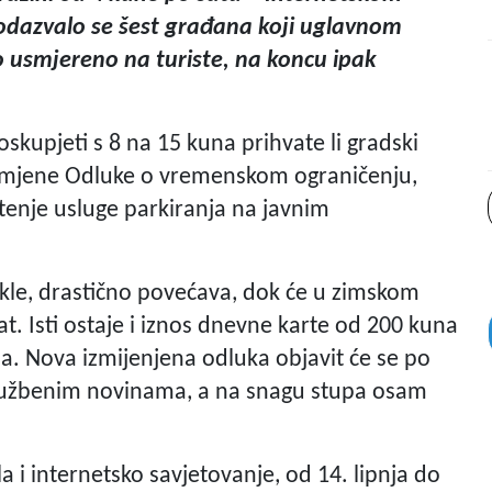
 odazvalo se šest građana koji uglavnom
o usmjereno na turiste, na koncu ipak
oskupjeti s 8 na 15 kuna prihvate li gradski
g izmjene Odluke o vremenskom ograničenju,
tenje usluge parkiranja na javnim
akle, drastično povećava, dok će u zimskom
at. Isti ostaje i iznos dnevne karte od 200 kuna
na. Nova izmijenjena odluka objavit će se po
 Službenim novinama, a na snagu stupa osam
 i internetsko savjetovanje, od 14. lipnja do