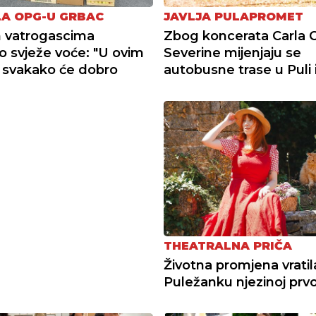
A OPG-U GRBAC
JAVLJA PULAPROMET
 vatrogascima
Zbog koncerata Carla C
o svježe voće: "U ovim
Severine mijenjaju se
 svakako će dobro
autobusne trase u Puli i
THEATRALNA PRIČA
Životna promjena vratil
Puležanku njezinoj prvoj