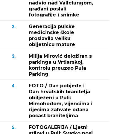
nadvio nad Vallelungom,
građani poslali
fotografije i snimke
Generacija pulske
2.
medicinske škole
proslavila veliku
obljetnicu mature
Milija Mirović deložiran s
3.
parkinga u Vrtlarskoj,
kontrolu preuzeo Pula
Parking
FOTO / Dan pobjede i
4.
Dan hrvatskih branitelja
obilježeni u Puli:
Mimohodom, vijencima i
riječima zahvale odana
počast braniteljima
FOTOGALERIJA / Ljetni
5.
stilovi u Puli: Svatko nosi