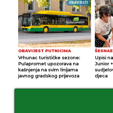
OBAVIJESTI
OBAVIJEST PUTNICIMA
ŠESNAE
Vrhunac turističke sezone:
Upisi n
Pulapromet upozorava na
Junior 
kašnjenja na svim linijama
sudjelov
javnog gradskog prijevoza
djeca