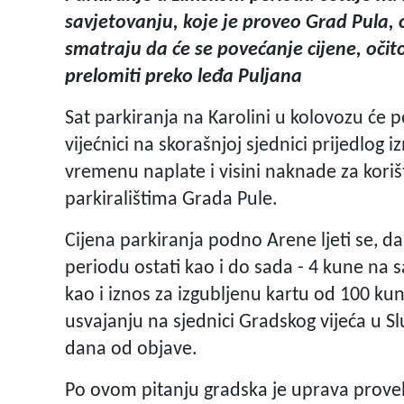
savjetovanju, koje je proveo Grad Pula,
smatraju da će se povećanje cijene, očit
prelomiti preko leđa Puljana
Sat parkiranja na Karolini u kolovozu će p
vijećnici na skorašnjoj sjednici prijedlo
vremenu naplate i visini naknade za koriš
parkiralištima Grada Pule.
Cijena parkiranja podno Arene ljeti se, d
periodu ostati kao i do sada - 4 kune na s
kao i iznos za izgubljenu kartu od 100 ku
usvajanju na sjednici Gradskog vijeća u
dana od objave.
Po ovom pitanju gradska je uprava provela