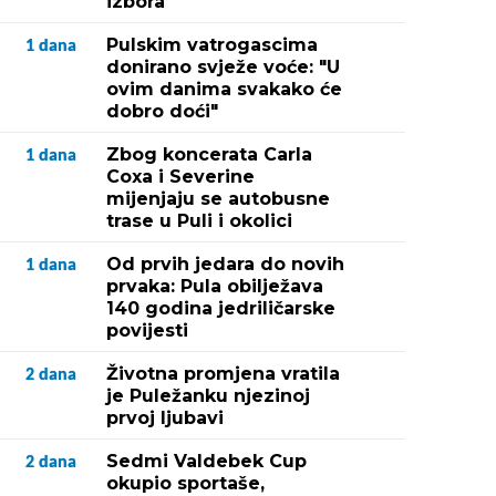
izbora
Pulskim vatrogascima
1
dana
donirano svježe voće: "U
ovim danima svakako će
dobro doći"
Zbog koncerata Carla
1
dana
Coxa i Severine
mijenjaju se autobusne
trase u Puli i okolici
Od prvih jedara do novih
1
dana
prvaka: Pula obilježava
140 godina jedriličarske
povijesti
Životna promjena vratila
2
dana
je Puležanku njezinoj
prvoj ljubavi
Sedmi Valdebek Cup
2
dana
okupio sportaše,