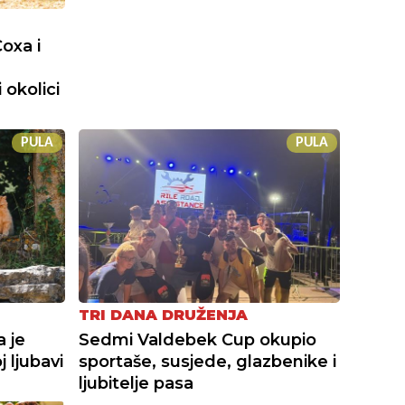
oxa i
 okolici
PULA
PULA
TRI DANA DRUŽENJA
a je
Sedmi Valdebek Cup okupio
 ljubavi
sportaše, susjede, glazbenike i
ljubitelje pasa