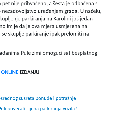
ih pet nije prihvaćeno, a šesta je odbačena s
o nezadovoljstvo uređenjem grada. U načelu,
skupljenje parkiranja na Karolini još jedan
no im je da je ova mjera usmjerena na
e se skuplje parkiranje ipak prelomiti na
rađanima Pule zimi omogući sat besplatnog
F ONLINE
IZDANJU
posrednog susreta ponude i potražnje
uli povećati cijena parkiranja vozila?