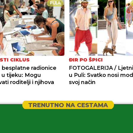
PULA
STI CIKLUS
ĐIR PO ŠPICI
a besplatne radionice
FOTOGALERIJA / Ljetni 
+ u tijeku: Mogu
u Puli: Svatko nosi mo
ati roditelji i njihova
svoj način
TRENUTNO NA CESTAMA