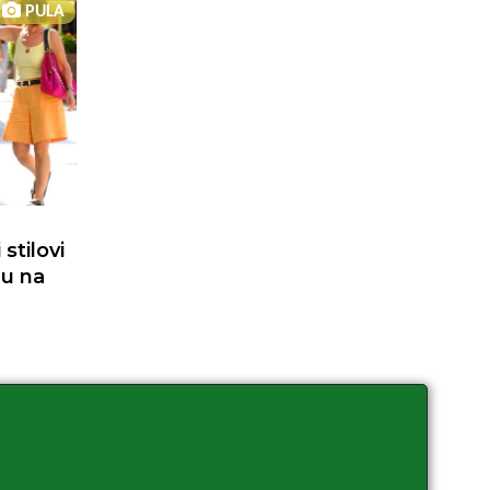
PULA
stilovi
du na