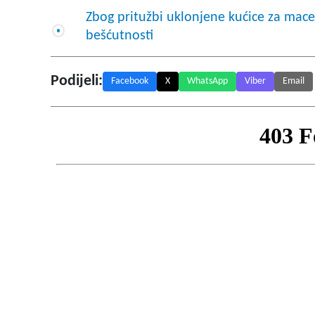
Zbog pritužbi uklonjene kućice za mace n
bešćutnosti
Podijeli:
Facebook
X
WhatsApp
Viber
Email