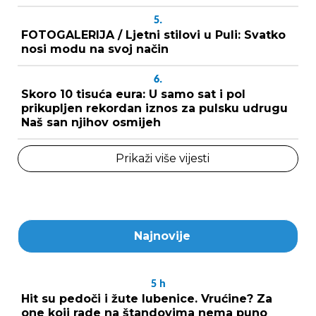
5.
FOTOGALERIJA / Ljetni stilovi u Puli: Svatko
nosi modu na svoj način
6.
Skoro 10 tisuća eura: U samo sat i pol
prikupljen rekordan iznos za pulsku udrugu
Naš san njihov osmijeh
Prikaži više vijesti
Najnovije
5
h
Hit su pedoči i žute lubenice. Vrućine? Za
one koji rade na štandovima nema puno