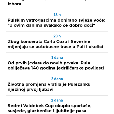
izbora
18
h
Pulskim vatrogascima donirano svježe voće:
"U ovim danima svakako će dobro doći"
23
h
Zbog koncerata Carla Coxa i Severine
mijenjaju se autobusne trase u Puli i okolici
1
dana
Od prvih jedara do novih prvaka: Pula
obilježava 140 godina jedriličarske povijesti
2
dana
Životna promjena vratila je Puležanku
njezinoj prvoj ljubavi
2
dana
Sedmi Valdebek Cup okupio sportaše,
susjede, glazbenike i ljubitelje pasa