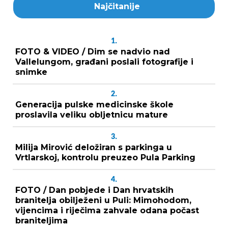
Najčitanije
1.
FOTO & VIDEO / Dim se nadvio nad
Vallelungom, građani poslali fotografije i
snimke
2.
Generacija pulske medicinske škole
proslavila veliku obljetnicu mature
3.
Milija Mirović deložiran s parkinga u
Vrtlarskoj, kontrolu preuzeo Pula Parking
4.
FOTO / Dan pobjede i Dan hrvatskih
branitelja obilježeni u Puli: Mimohodom,
vijencima i riječima zahvale odana počast
braniteljima