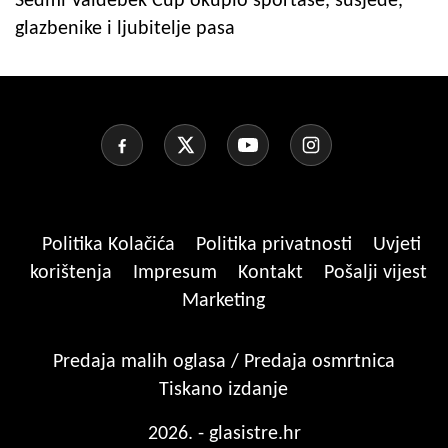
Sedmi Valdebek Cup okupio sportaše, susjede,
glazbenike i ljubitelje pasa
Politika Kolačića
Politika privatnosti
Uvjeti
korištenja
Impresum
Kontakt
Pošalji vijest
Marketing
Predaja malih oglasa / Predaja osmrtnica
Tiskano izdanje
2026. - glasistre.hr