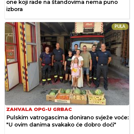
one koji rade na štandovima nema puno
izbora
PULA
ZAHVALA OPG-U GRBAC
Pulskim vatrogascima donirano svježe voće:
"U ovim danima svakako će dobro doći"