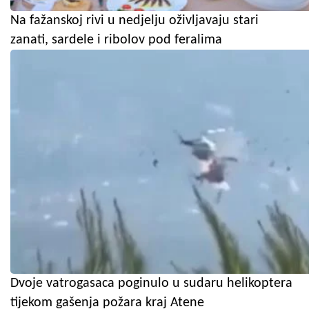
Na fažanskoj rivi u nedjelju oživljavaju stari
zanati, sardele i ribolov pod feralima
Dvoje vatrogasaca poginulo u sudaru helikoptera
tijekom gašenja požara kraj Atene