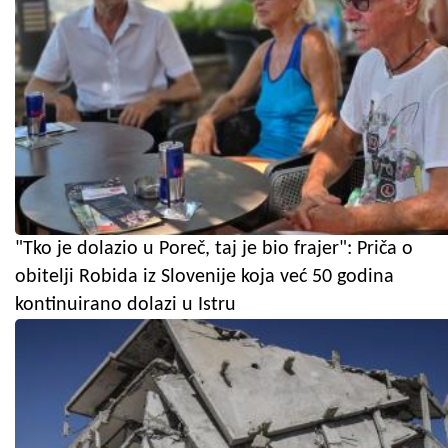
"Tko je dolazio u Poreč, taj je bio frajer": Priča o
obitelji Robida iz Slovenije koja već 50 godina
kontinuirano dolazi u Istru