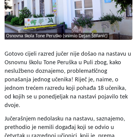
Osnovna škola Tone Peruško (snimio Dejan Štifanić)
Gotovo cijeli razred jučer nije došao na nastavu u
Osnovnu školu Tone Peruška u Puli zbog, kako
neslužbeno doznajemo, problematičnog
ponašanja jednog učenika! Riječ je, naime, o
jednom trećem razredu koji pohađa 18 učenika,
od kojih se u ponedjeljak na nastavi pojavilo tek
dvoje.
Jučerašnjem nedolasku na nastavu, saznajemo,
prethodio je nemili događaj koji se odvio u
četvrtak u razrednoj učionici, koji je, prema