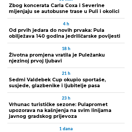
Zbog koncerata Carla Coxa i Severine
mijenjaju se autobusne trase u Puli i okolici
4
h
Od prvih jedara do novih prvaka: Pula
obilježava 140 godina jedriličarske povijesti
18
h
Životna promjena vratila je Puležanku
njezinoj prvoj ljubavi
21
h
Sedmi Valdebek Cup okupio sportaše,
susjede, glazbenike i ljubitelje pasa
23
h
Vrhunac turističke sezone: Pulapromet
upozorava na kašnjenja na svim linijama
javnog gradskog prijevoza
1
dana