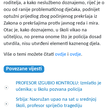
roditelja, a kako neslužbeno doznajemo, riječ je o
ocu od ranije problematičnog dječaka, podnijet
optužni prijedlog zbog počinjenog prekršaja iz
Zakona o prekršajima protiv javnog reda i mira.
Otac je, kako doznajemo, u školi vikao na
učiteljicu, no prema onome što je policija dosad
utvrdila, nisu utvrđeni elementi kaznenog djela.
Više o temi možete čitati
ovdje
i
ovdje
.
Povezane vijesti
PROFESOR IZGUBIO KONTROLU: Izmlatio je
učenika; u školu pozvana policija
Srbija: Naoružan upao na sat u srednjoj
školi, profesor spriječio tragediju