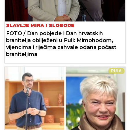
SLAVLJE MIRA I SLOBODE
FOTO / Dan pobjede i Dan hrvatskih
branitelja obilježeni u Puli: Mimohodom,
vijencima i riječima zahvale odana počast
braniteljima
PULA