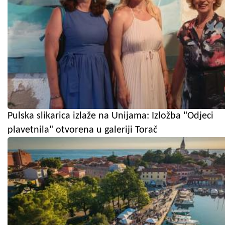
Pulska slikarica izlaže na Unijama: Izložba "Odjeci
plavetnila" otvorena u galeriji Torač