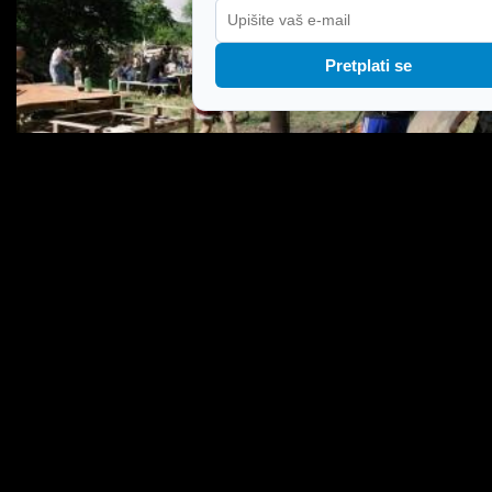
Pretplati se
VIDEO / Baby Lasagna predstavio novi singl o
online nasilju