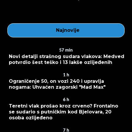
Najnovije
57
min
Novi detalji strašnog sudara vlakova: Medved
potvrdio šest teško i 13 lakše ozlijeđenih
1
h
Ograničenje 50, on vozi 240 i upravlja
nogama: Uhvaćen zagorski "Mad Max"
6
h
Teretni vlak prošao kroz crveno? Frontalno
se sudario s putničkim kod Bjelovara, 20
osoba ozlijeđeno
7
h