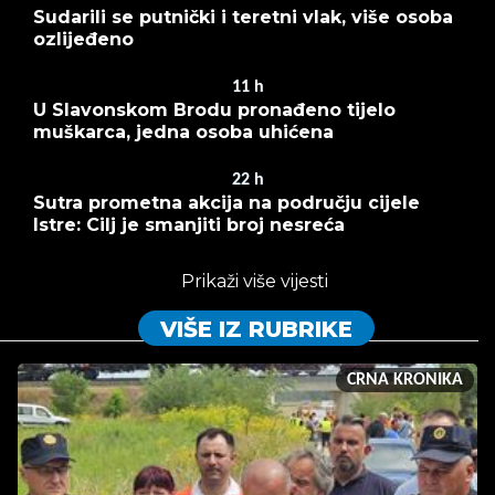
Sudarili se putnički i teretni vlak, više osoba
ozlijeđeno
11
h
U Slavonskom Brodu pronađeno tijelo
muškarca, jedna osoba uhićena
22
h
Sutra prometna akcija na području cijele
Istre: Cilj je smanjiti broj nesreća
Prikaži više vijesti
VIŠE IZ RUBRIKE
CRNA KRONIKA