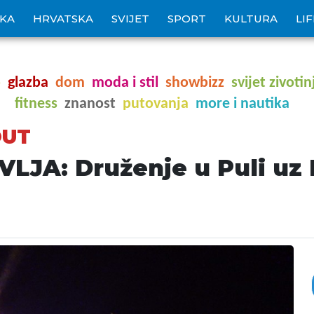
IKA
HRVATSKA
SVIJET
SPORT
KULTURA
LI
o
glazba
dom
moda i stil
showbizz
svijet zivotin
fitness
znanost
putovanja
more i nautika
OUT
LJA: Druženje u Puli uz