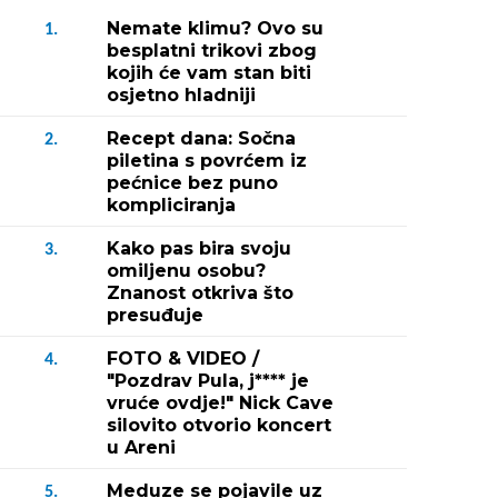
Nemate klimu? Ovo su
1.
besplatni trikovi zbog
kojih će vam stan biti
osjetno hladniji
Recept dana: Sočna
2.
piletina s povrćem iz
pećnice bez puno
kompliciranja
Kako pas bira svoju
3.
omiljenu osobu?
Znanost otkriva što
presuđuje
FOTO & VIDEO /
4.
"Pozdrav Pula, j**** je
vruće ovdje!" Nick Cave
silovito otvorio koncert
u Areni
Meduze se pojavile uz
5.