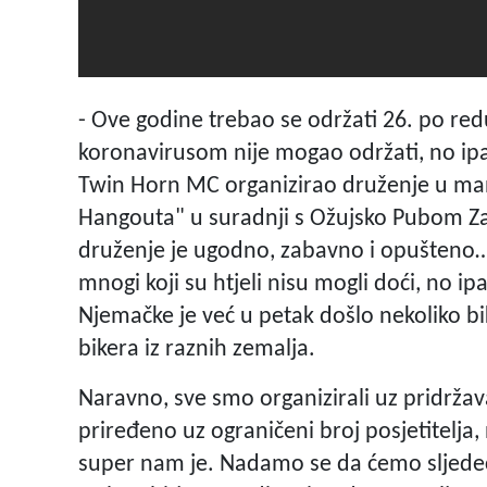
- Ove godine trebao se održati 26. po redu
koronavirusom nije mogao održati, no ipak 
Twin Horn MC organizirao druženje u ma
Hangouta" u suradnji s Ožujsko Pubom Zao
druženje je ugodno, zabavno i opušteno… 
mnogi koji su htjeli nisu mogli doći, no ipak
Njemačke je već u petak došlo nekoliko bik
bikera iz raznih zemalja.
Naravno, sve smo organizirali uz pridržav
priređeno uz ograničeni broj posjetitelja
super nam je. Nadamo se da ćemo sljedeće