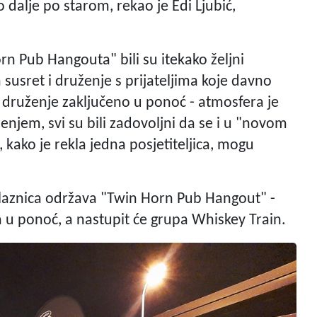
 dalje po starom, rekao je Edi Ljubić,
rn Pub Hangouta" bili su itekako željni
za susret i druženje s prijateljima koje davno
ra druženje zaključeno u ponoć - atmosfera je
enjem, svi su bili zadovoljni da se i u "novom
ako je rekla jedna posjetiteljica, mogu
ilaznica održava "Twin Horn Pub Hangout" -
va u ponoć, a nastupit će grupa Whiskey Train.