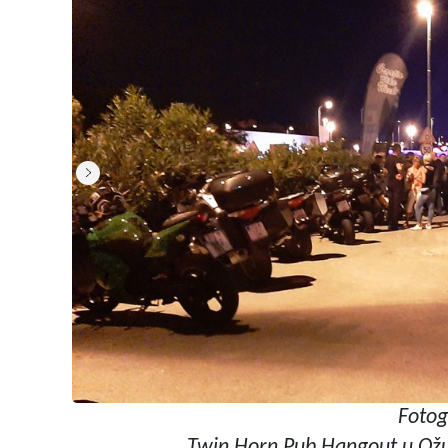
Fotog
Twin Horn Pub Hangout u Ožuj