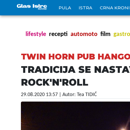
PULA
ISTRA
CRNA KRON
lifestyle
recepti
automoto
film
gastr
TWIN HORN PUB HANG
TRADICIJA SE NASTAV
ROCK'N'ROLL
29.08.2020 13:57
| Autor: Tea TIDIĆ