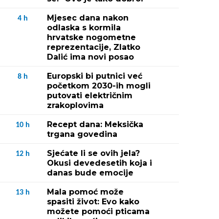
Mjesec dana nakon
4
h
odlaska s kormila
hrvatske nogometne
reprezentacije, Zlatko
Dalić ima novi posao
Europski bi putnici već
8
h
početkom 2030-ih mogli
putovati električnim
zrakoplovima
Recept dana: Meksička
10
h
trgana govedina
Sjećate li se ovih jela?
12
h
Okusi devedesetih koja i
danas bude emocije
Mala pomoć može
13
h
spasiti život: Evo kako
možete pomoći pticama