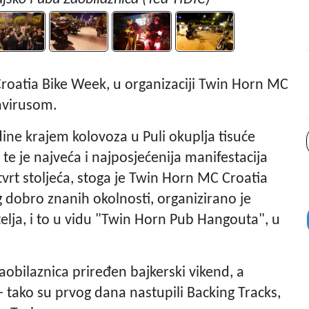
Croatia Bike Week, u organizaciji Twin Horn MC
navirusom.
ine krajem kolovoza u Puli okuplja tisuće
e te je najveća i najposjećenija manifestacija
četvrt stoljeća, stoga je Twin Horn MC Croatia
g dobro znanih okolnosti, organizirano je
elja, i to u vidu "Twin Horn Pub Hangouta", u
aobilaznica priređen bajkerski vikend, a
- tako su prvog dana nastupili Backing Tracks,