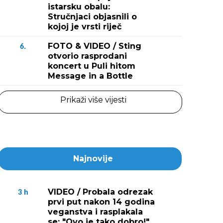
istarsku obalu:
Stručnjaci objasnili o
kojoj je vrsti riječ
Fotografija 2 / 
FOTO & VIDEO / Sting
Twin Horn Pub Hangout u Ožujsko Pubu 
6.
otvorio rasprodani
koncert u Puli hitom
Message in a Bottle
Prikaži više vijesti
Najnovije
VIDEO / Probala odrezak
3
h
prvi put nakon 14 godina
veganstva i rasplakala
se: "Ovo je tako dobro!"