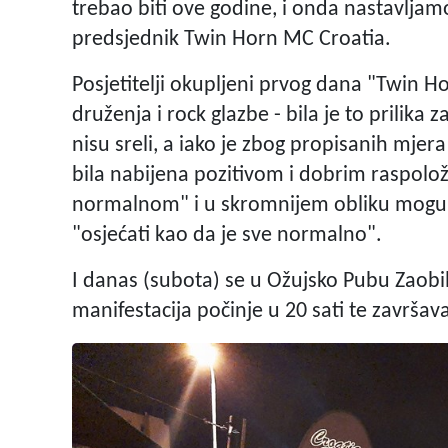
trebao biti ove godine, i onda nastavljamo
predsjednik Twin Horn MC Croatia.
Posjetitelji okupljeni prvog dana "Twin Ho
druženja i rock glazbe - bila je to prilika 
nisu sreli, a iako je zbog propisanih mje
bila nabijena pozitivom i dobrim raspolož
normalnom" i u skromnijem obliku mogu, k
"osjećati kao da je sve normalno".
I danas (subota) se u Ožujsko Pubu Zaob
manifestacija počinje u 20 sati te završa