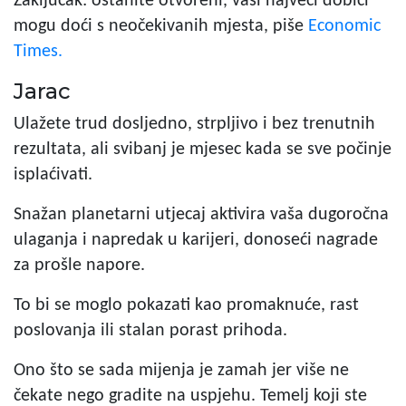
Zaključak: ostanite otvoreni, vaši najveći dobici
mogu doći s neočekivanih mjesta, piše
Economic
Times.
Jarac
Ulažete trud dosljedno, strpljivo i bez trenutnih
rezultata, ali svibanj je mjesec kada se sve počinje
isplaćivati.
Snažan planetarni utjecaj aktivira vaša dugoročna
ulaganja i napredak u karijeri, donoseći nagrade
za prošle napore.
To bi se moglo pokazati kao promaknuće, rast
poslovanja ili stalan porast prihoda.
Ono što se sada mijenja je zamah jer više ne
čekate nego gradite na uspjehu. Temelj koji ste