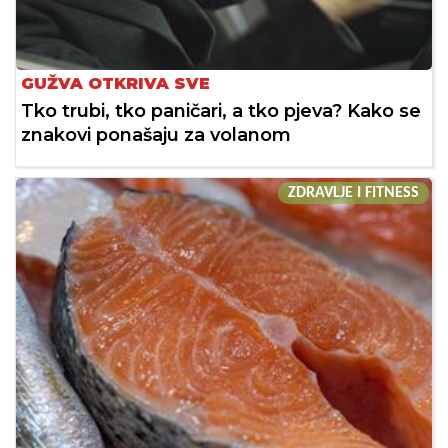
GUŽVA OTKRIVA SVE
Tko trubi, tko paničari, a tko pjeva? Kako se
znakovi ponašaju za volanom
ZDRAVLJE I FITNESS