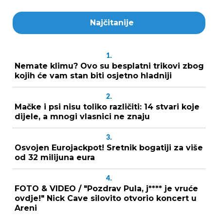
Najčitanije
1.
Nemate klimu? Ovo su besplatni trikovi zbog
kojih će vam stan biti osjetno hladniji
2.
Mačke i psi nisu toliko različiti: 14 stvari koje
dijele, a mnogi vlasnici ne znaju
3.
Osvojen Eurojackpot! Sretnik bogatiji za više
od 32 milijuna eura
4.
FOTO & VIDEO / "Pozdrav Pula, j**** je vruće
ovdje!" Nick Cave silovito otvorio koncert u
Areni