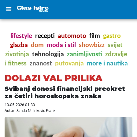
lifestyle
recepti
automoto
film
gastro
glazba
dom
moda i stil
showbizz
svijet
zivotinja
tehnologija
zanimljivosti
zdravlje
i fitness
znanost
putovanja
more i nautika
DOLAZI VAL PRILIKA
Svibanj donosi financijski preokret
za četiri horoskopska znaka
10.05.2026 01:30
Autor: Sanda Milinković Frank