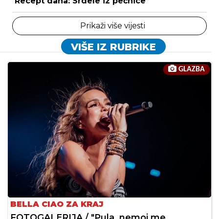
Recept dana: Srdele iz pećnice
Prikaži više vijesti
VIŠE IZ RUBRIKE
GLAZBA
BELLA CIAO ZA KRAJ
FOTOGALERIJA / "Pula, nemoj me