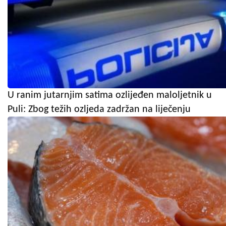
U ranim jutarnjim satima ozlijeđen maloljetnik u
Puli: Zbog težih ozljeda zadržan na liječenju