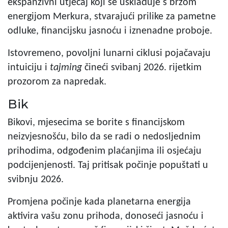
ekspanzivni utjecaj koji se usklađuje s brzom
energijom Merkura, stvarajući prilike za pametne
odluke, financijsku jasnoću i iznenadne proboje.
Istovremeno, povoljni lunarni ciklusi pojačavaju
intuiciju i
tajming
čineći svibanj 2026. rijetkim
prozorom za napredak.
Bik
Bikovi, mjesecima se borite s financijskom
neizvjesnošću, bilo da se radi o nedosljednim
prihodima, odgođenim plaćanjima ili osjećaju
podcijenjenosti. Taj pritisak počinje popuštati u
svibnju 2026.
Promjena počinje kada planetarna energija
aktivira vašu zonu prihoda, donoseći jasnoću i