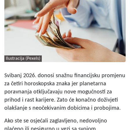
Ilustracija (Pexels)
Svibanj 2026. donosi snažnu financijsku promjenu
za četiri horoskopska znaka jer planetarna
poravnanja otključavaju nove mogućnosti za
prihod i rast karijere. Zato će konačno doživjeti
olakšanje s neočekivanim dobicima i probojima.
Ako ste se osjećali zaglavljeno, nedovoljno
plaćeno ili nesigurno u vezi sa svojom