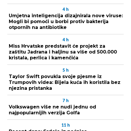
4
h
Umjetna inteligencija dizajnirala nove viruse:
Mogli bi pomoći u borbi protiv bakterija
otpornih na antibiotike
4
h
Miss Hrvatske predstavit će projekt za
zaštitu Jadrana i haljinu sa više od 500.000
kristala, perlica i kamenčića
5
h
Taylor Swift povukla svoje pjesme iz
Trumpovih videa: Bijela kuća ih koristila bez
njezina pristanka
7
h
Volkswagen više ne nudi jednu od
najpopularnijih verzija Golfa
11
h