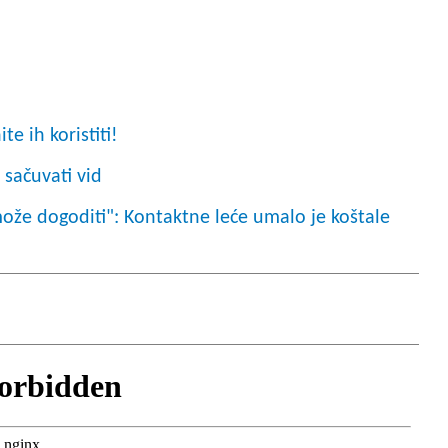
te ih koristiti!
 sačuvati vid
ože dogoditi": Kontaktne leće umalo je koštale