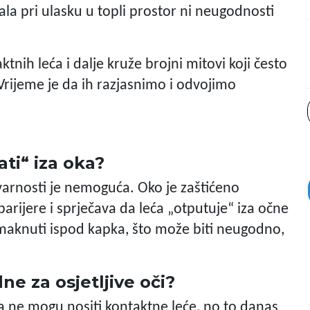
ala pri ulasku u topli prostor ni neugodnosti
nih leća i dalje kruže brojni mitovi koji često
Vrijeme je da ih razjasnimo i odvojimo
ti“ iza oka?
stvarnosti je nemoguća. Oko je zaštićeno
arijere i sprječava da leća „otputuje“ iza očne
maknuti ispod kapka, što može biti neugodno,
ne za osjetljive oči?
ma ne mogu nositi kontaktne leće, no to danas