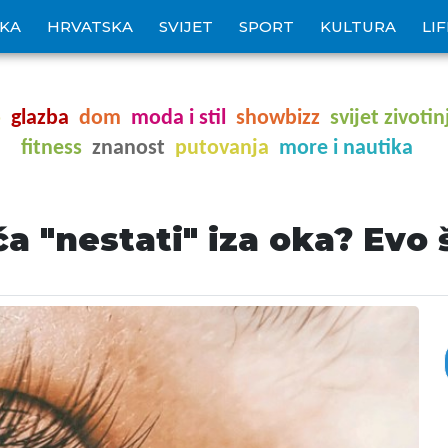
IKA
HRVATSKA
SVIJET
SPORT
KULTURA
LI
o
glazba
dom
moda i stil
showbizz
svijet zivotin
fitness
znanost
putovanja
more i nautika
a "nestati" iza oka? Evo 