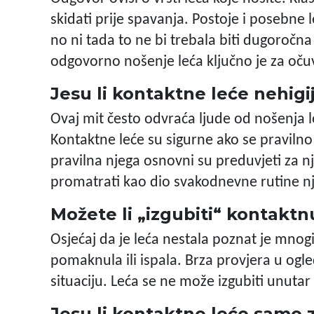
skidati prije spavanja. Postoje i posebne
no ni tada to ne bi trebala biti dugoročn
odgovorno nošenje leća ključno je za očuv
Jesu li kontaktne leće nehig
Ovaj mit često odvraća ljude od nošenja le
Kontaktne leće su sigurne ako se pravilno
pravilna njega osnovni su preduvjeti za n
promatrati kao dio svakodnevne rutine nj
Možete li „izgubiti“ kontaktn
Osjećaj da je leća nestala poznat je mnogi
pomaknula ili ispala. Brza provjera u ogle
situaciju. Leća se ne može izgubiti unutar o
Jesu li kontaktne leće samo