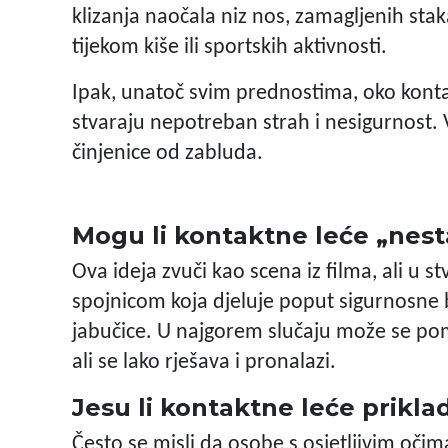
klizanja naočala niz nos, zamagljenih stak
tijekom kiše ili sportskih aktivnosti.
Ipak, unatoč svim prednostima, oko kontakt
stvaraju nepotreban strah i nesigurnost. 
činjenice od zabluda.
Mogu li kontaktne leće „nesta
Ova ideja zvuči kao scena iz filma, ali u 
spojnicom koja djeluje poput sigurnosne b
jabučice. U najgorem slučaju može se po
ali se lako rješava i pronalazi.
Jesu li kontaktne leće priklad
Često se misli da osobe s osjetljivim oči