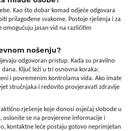
trebe. Kao što dobar komad odjeće odgovara
biti prilagođene svakome. Postoje rješenja i za
e omogućuju jasan vid na različitim
dnevnom nošenju?
tijevaju odgovoran pristup. Kada su pravilno
 dana. Ključ leži u tri osnovna koraka:
ijeni i povremenim kontrolama vida. Ako imate
vjet stručnjaka i redovito provjeravati zdravlje
aktično rješenje koje donosi osjećaj slobode u
 oslonite se na provjerene informacije i
lno, kontaktne leće postaju gotovo neprimjetan