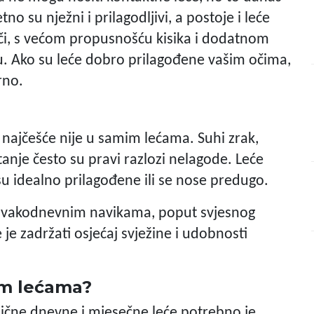
no su nježni i prilagodljivi, a postoje i leće
oči, s većom propusnošću kisika i dodatnom
ru. Ako su leće dobro prilagođene vašim očima,
rno.
k najčešće nije u samim lećama. Suhi zrak,
tanje često su pravi razlozi nelagode. Leće
su idealno prilagođene ili se nose predugo.
 svakodnevnim navikama, poput svjesnog
e je zadržati osjećaj svježine i udobnosti
nim lećama?
asične dnevne i mjesečne leće potrebno je