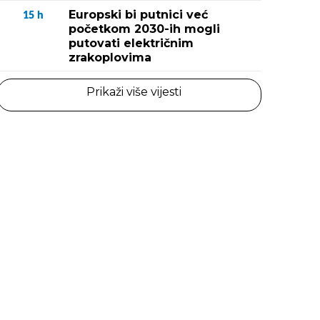
Europski bi putnici već
15
h
početkom 2030-ih mogli
putovati električnim
zrakoplovima
Prikaži više vijesti