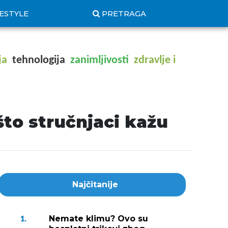
FESTYLE
PRETRAGA
ja
tehnologija
zanimljivosti
zdravlje i
što stručnjaci kažu
Najčitanije
Nemate klimu? Ovo su
1.