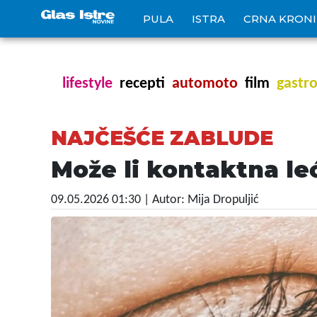
PULA
ISTRA
CRNA KRON
lifestyle
recepti
automoto
film
gastr
NAJČEŠĆE ZABLUDE
Može li kontaktna leć
09.05.2026 01:30
| Autor: Mija Dropuljić