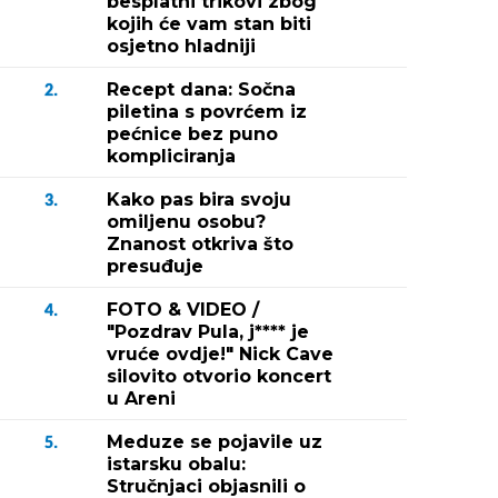
besplatni trikovi zbog
kojih će vam stan biti
osjetno hladniji
Recept dana: Sočna
2.
piletina s povrćem iz
pećnice bez puno
kompliciranja
Kako pas bira svoju
3.
omiljenu osobu?
Znanost otkriva što
presuđuje
FOTO & VIDEO /
4.
"Pozdrav Pula, j**** je
vruće ovdje!" Nick Cave
silovito otvorio koncert
u Areni
Meduze se pojavile uz
5.
istarsku obalu:
Stručnjaci objasnili o