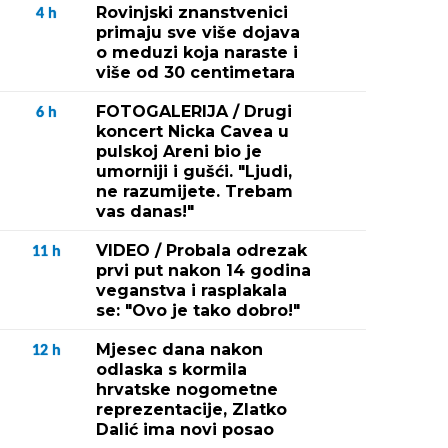
Rovinjski znanstvenici
4
h
primaju sve više dojava
o meduzi koja naraste i
više od 30 centimetara
FOTOGALERIJA / Drugi
6
h
koncert Nicka Cavea u
pulskoj Areni bio je
umorniji i gušći. "Ljudi,
ne razumijete. Trebam
vas danas!"
VIDEO / Probala odrezak
11
h
prvi put nakon 14 godina
veganstva i rasplakala
se: "Ovo je tako dobro!"
Mjesec dana nakon
12
h
odlaska s kormila
hrvatske nogometne
reprezentacije, Zlatko
Dalić ima novi posao