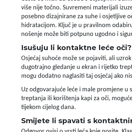
više nije točno. Suvremeni materijali izuzet
posebno dizajnirane za suhe i osjetljive 
hidratacijom. Ključ je u pravilnom odabi
nošenje može biti potpuno ugodno i sigu
Isušuju li kontaktne leće oči?
Osjećaj suhoće može se pojaviti, ali uzro
dugotrajno gledanje u ekran i rijetko trep
mogu dodatno naglasiti taj osjećaj ako ni
Uz odgovarajuće leće i male promjene u
treptanja ili korištenja kapi za oči, moguć
tijekom cijelog dana.
Smijete li spavati s kontakt
Odgovor ovisi o vrsti leća koje nosite. Kl