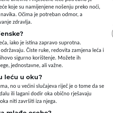
 leće koje su namijenjene nošenju preko noći,
a navika. Očima je potreban odmor, a
anje zdravlja.
ijenske?
ća, iako je istina zapravo suprotna.
 održavaju. Čiste ruke, redovita zamjena leća i
jihovo sigurno korištenje. Možete ih
ege, jednostavne, ali važne.
u leću u oku?
ma, no u većini slučajeva riječ je o tome da se
dalu ili lagani dodir oka obično rješavaju
ka niti završiti iza njega.
 za mlađe osobe?