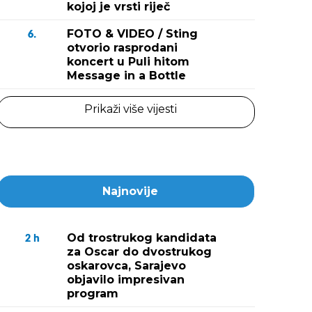
kojoj je vrsti riječ
FOTO & VIDEO / Sting
6.
otvorio rasprodani
koncert u Puli hitom
Message in a Bottle
Prikaži više vijesti
Najnovije
Od trostrukog kandidata
2
h
za Oscar do dvostrukog
oskarovca, Sarajevo
objavilo impresivan
program