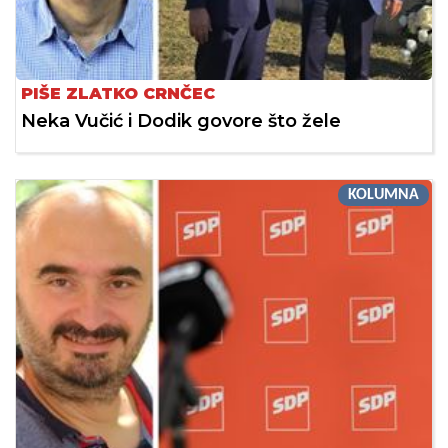
PIŠE ZLATKO CRNČEC
Neka Vučić i Dodik govore što žele
KOLUMNA