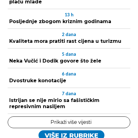
plaču mlade
13
h
Posljednje zbogom kriznim godinama
2
dana
Kvaliteta mora pratiti rast cijena u turizmu
5
dana
Neka Vučić i Dodik govore što žele
6
dana
Dvostruke konotacije
7
dana
Istrijan se nije mirio sa fašističkim
represivnim nasiljem
Prikaži više vijesti
VIŠE IZ RUBRIKE