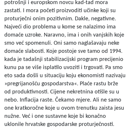
potrošnji i europskom novcu kad-tad mora
zastati. I mora početi proizvoditi učinke koji su
proturječni onim pozitivnim. Dakle, negativne.
Najveći dio problema u kome se nalazimo ima
domaće uzroke. Naravno, ima i onih vanjskih koje
smo već spomenuli. Oni samo naglašavaju neke
domaće slabosti. Koje postoje sve tamo od 1994.
kada je tadašnji stabilizacijski program precijenio
kunu pa se više isplatilo uvoziti i trgovati. Pa smo
eto sada došli u situaciju koju ekonomisti nazivaju
»pregrijanošću gospodarstva«. Plaće rastu brže
od produktivnosti. Cijene nekretnina otišle su u
nebo. Inflacija raste. Čekamo mjere. Ali ne samo
one kratkoročne koje u ovom trenutku zaista jesu
nužne. Već i one sustavne koje bi konačno
uklonile hrvatske gospodarske proturječnosti.