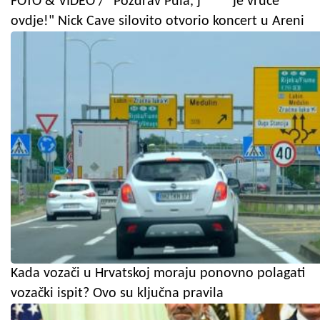
FOTO & VIDEO / "Pozdrav Pula, j**** je vruće
ovdje!" Nick Cave silovito otvorio koncert u Areni
Kada vozači u Hrvatskoj moraju ponovno polagati
vozački ispit? Ovo su ključna pravila