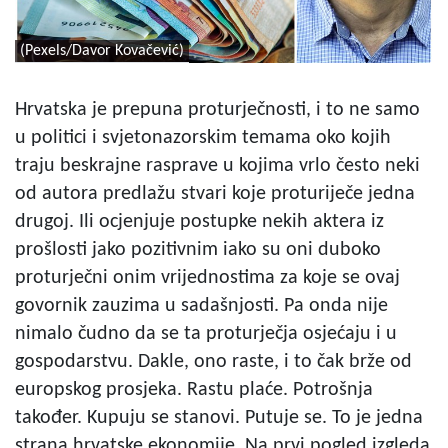
(Pexels/Davor Kovačević)
Hrvatska je prepuna proturječnosti, i to ne samo
u politici i svjetonazorskim temama oko kojih
traju beskrajne rasprave u kojima vrlo često neki
od autora predlažu stvari koje proturiječe jedna
drugoj. Ili ocjenjuje postupke nekih aktera iz
prošlosti jako pozitivnim iako su oni duboko
proturječni onim vrijednostima za koje se ovaj
govornik zauzima u sadašnjosti. Pa onda nije
nimalo čudno da se ta proturječja osjećaju i u
gospodarstvu. Dakle, ono raste, i to čak brže od
europskog prosjeka. Rastu plaće. Potrošnja
također. Kupuju se stanovi. Putuje se. To je jedna
strana hrvatske ekonomije. Na prvi pogled izgleda