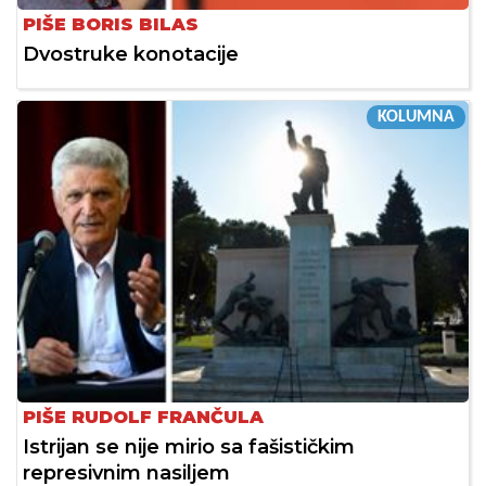
PIŠE BORIS BILAS
Dvostruke konotacije
KOLUMNA
PIŠE RUDOLF FRANČULA
Istrijan se nije mirio sa fašističkim
represivnim nasiljem