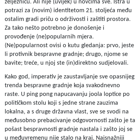
željeznicu. Ali nije (uvijek) u novcima sve. Istra u
potrazi za (novim) identitetom 21. stoljeća među
ostalim gradi priču o održivosti i zaštiti prostora.
Za tako nešto potrebno je donošenje i
provođenje (ne)popularnih mjera.
(Ne)popularnost ovisi o kutu gledanja: prvo, jeste
li protivnik bespravne gradnje; drugo, njome se
bavite; treće, u njoj ste (in)direktno sudjelovali.
Kako god, imperativ je zaustavljanje sve opasnijeg
trenda bespravne gradnje koja svakodnevno
raste. U ping pong napucavanju joola loptice po
političkom stolu koji s jedne strane zauzima
lokalna, a s druge državna vlast, sve se svodi na
međusobno prebacivanje odgovornosti zašto je ta
pošast bespravnosti gradnje nastala i zašto joj se
u međuvremenu nije stalo na kraj. Najsnažniji