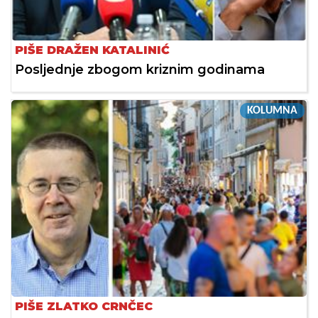
PIŠE DRAŽEN KATALINIĆ
Posljednje zbogom kriznim godinama
KOLUMNA
PIŠE ZLATKO CRNČEC