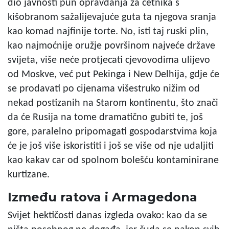
dio javnosti pun opravdanja za četnika s
kišobranom sažalijevajuće guta ta njegova sranja
kao komad najfinije torte. No, isti taj ruski plin,
kao najmoćnije oružje površinom najveće države
svijeta, više neće protjecati cjevovodima ulijevo
od Moskve, već put Pekinga i New Delhija, gdje će
se prodavati po cijenama višestruko nižim od
nekad postizanih na Starom kontinentu, što znači
da će Rusija na tome dramatično gubiti te, još
gore, paralelno pripomagati gospodarstvima koja
će je još više iskoristiti i još se više od nje udaljiti
kao kakav car od spolnom bolešću kontaminirane
kurtizane.
Između ratova i Armagedona
Svijet hektičosti danas izgleda ovako: kao da se