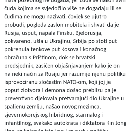
ništa posebnog ne događa, jer čuda se nakon svih
čuda kojima se svjedočilo više ne događaju ili se
čudima ne mogu nazivati, čovjek se ujutro
probudi, pogleda zaslon mobitela i shvati da je
Rusija, usput, napala Finsku, Bjelorusija,
pokvareno, ušla u Ukrajinu, Srbija po stoti put
pokrenula tenkove put Kosova i konačnog
obračuna s Prištinom, dok se hrvatski
predsjednik, zasićen objašnjavanjem kako je on
na neki način za Rusiju jer razumije njenu politiku
isprovociranu zločestim NATO-om, koji joj je
poput zlotvora i demona došao preblizu pa je
preventivno djelovala pretvarajući dio Ukrajine u
spaljenu zemlju, našao novog mezimca,
sjevernokorejskog hibridnog, starmalog i
infantilnog, svakako autokrata i diktatora Kin Jong