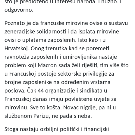
što je predloženo u interesu naroda. I nužno. I
odgovorno.
Poznato je da francuske mirovine ovise o sustavu
generacijske solidarnosti i da isplata mirovine
ovisi o uplatama zaposlenih. Isto kao i u
Hrvatskoj. Onog trenutka kad se poremeti
ravnoteža zaposlenih i umirovljenika nastaje
problem koji Macron sada želi riješiti, tim više što
u Francuskoj postoje sektorske privilegije za
brojne zaposlenike na određenim vrstama
poslova. Čak 44 organizacije i sindikata u
Francuskoj danas imaju povlaštene uvjete za
mirovinu. Sve to košta. Novac nigdje, pa ni u
službenom Parizu, ne pada s neba.
Stoga nastaju ozbiljni politički i financijski