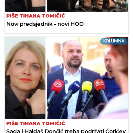
PIŠE TIHANA TOMIČIĆ
Novi predsjednik - novi HOO
KOLUMNA
PIŠE TIHANA TOMIČIĆ
Sada i Hajdaš Dončić treba podržati Ćorićev