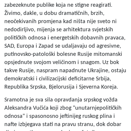
zabezeknute publike koja ne stigne reagirati.
Živimo, dakle, u dobu dramatičnih, brzih,
neočekivanih promjena kad ništa nije sveto ni
nedodirljivo, mijenja se arhitektura svjetskih
političkih odnosa i energetskih dobavnih pravaca,
SAD, Europa i Zapad se udaljavaju od agresivne,
putinovsko-patološki bolesne Rusije mitomanski
opsjednute svojom veličinom i snagom. Uz bok
takve Rusije, naspram napadnute Ukrajine, ostaju
demokratski i civilizacijski deficitarne Srbija,
Republika Srpska, Bjelorusija i Sjeverna Koreja.
Sramotna je sva sila opravdanja srpskog vožda
Aleksandra Vučića koji zbog "unutarnjepolitičkih
odnosa" i spasonosno jeftinijeg ruskog plina i
nafte izbjegava stati na pravu stranu, dok dobar