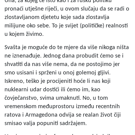
Una, za kojeg će isto kao i za rusku politiku
pronaći utješne riječi, u ovom slučaju da se radi o
zlostavljanom djetetu koje sada zlostavlja
milijune oko sebe. To je svijet (političke) realnosti
u kojem živimo.
Svašta je moguće do te mjere da više nikoga ništa
ne iznenađuje. Jednog dana probudit ćemo se i
shvatiti da nas više nema, da ne postojimo jer
smo usisani i sprženi u onoj golemoj gljivi.
Iskreno, teško je procijeniti hoće li nas koji
nuklearni udar dostići ili ćemo im, kao
čovječanstvo, svima umaknuti. No, u tom
vremenskom međuprostoru između recentnih
ratova i Armagedona odvija se realan život čiji
smisao valja popuniti sadržajem.