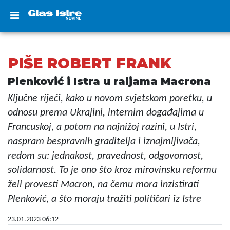
PIŠE ROBERT FRANK
Plenković i Istra u raljama Macrona
Ključne riječi, kako u novom svjetskom poretku, u
odnosu prema Ukrajini, internim događajima u
Francuskoj, a potom na najnižoj razini, u Istri,
naspram bespravnih graditelja i iznajmljivača,
redom su: jednakost, pravednost, odgovornost,
solidarnost. To je ono što kroz mirovinsku reformu
želi provesti Macron, na čemu mora inzistirati
Plenković, a što moraju tražiti političari iz Istre
23.01.2023 06:12