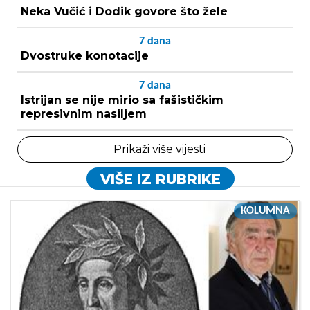
Neka Vučić i Dodik govore što žele
7
dana
Dvostruke konotacije
7
dana
Istrijan se nije mirio sa fašističkim
represivnim nasiljem
Prikaži više vijesti
VIŠE IZ RUBRIKE
KOLUMNA