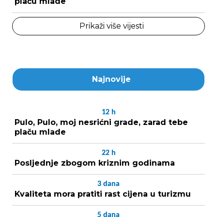
plaču mlade
Prikaži više vijesti
Najnovije
12
h
Pulo, Pulo, moj nesrićni grade, zarad tebe
plaču mlade
22
h
Posljednje zbogom kriznim godinama
3
dana
Kvaliteta mora pratiti rast cijena u turizmu
5
dana