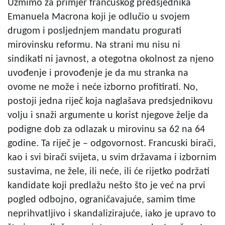
Uzmimo za primjer francuskog predsjednika
Emanuela Macrona koji je odlučio u svojem
drugom i posljednjem mandatu progurati
mirovinsku reformu. Na strani mu nisu ni
sindikati ni javnost, a otegotna okolnost za njeno
uvođenje i provođenje je da mu stranka na
ovome ne može i neće izborno profitirati. No,
postoji jedna riječ koja naglašava predsjednikovu
volju i snaži argumente u korist njegove želje da
podigne dob za odlazak u mirovinu sa 62 na 64
godine. Ta riječ je – odgovornost. Francuski birači,
kao i svi birači svijeta, u svim državama i izbornim
sustavima, ne žele, ili neće, ili će rijetko podržati
kandidate koji predlažu nešto što je već na prvi
pogled odbojno, ograničavajuće, samim time
neprihvatljivo i skandalizirajuće, iako je upravo to